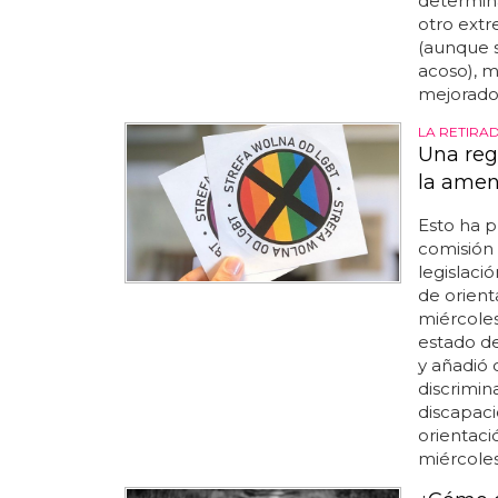
determina
otro extr
(aunque 
acoso), m
mejorado.
LA RETIRAD
Una regi
la amen
Esto ha p
comisión 
legislaci
de orienta
miércoles
estado de
y añadió 
discrimina
discapacid
orientaci
miércoles