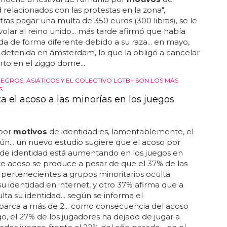
 relacionados con las protestas en la zona",
. tras pagar una multa de 350 euros (300 libras), se le
volar al reino unido... más tarde afirmó que había
ada de forma diferente debido a su raza... en mayo,
 detenida en ámsterdam, lo que la obligó a cancelar
rto en el ziggo dome...
EGROS, ASIÁTICOS Y EL COLECTIVO LGTB+ SON LOS MÁS
S
 el acoso a las minorías en los juegos
 por
motivos
de identidad es, lamentablemente, el
... un nuevo estudio sugiere que el acoso por
de identidad está aumentando en los juegos en
este acoso se produce a pesar de que el 37% de las
pertenecientes a grupos minoritarios oculta
u identidad en internet, y otro 37% afirma que a
lta su identidad... según se informa el
barca a más de 2... como consecuencia del acoso
go, el 27% de los jugadores ha dejado de jugar a