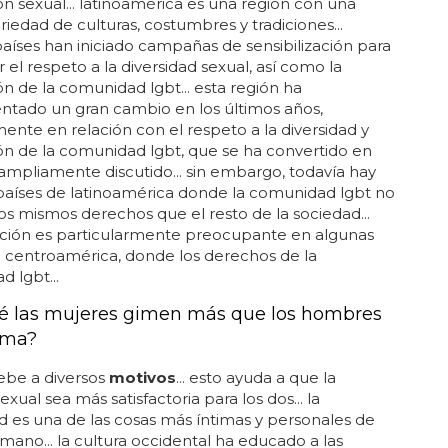
ón sexual... latinoamérica es una región con una
riedad de culturas, costumbres y tradiciones...
aíses han iniciado campañas de sensibilización para
el respeto a la diversidad sexual, así como la
n de la comunidad lgbt... esta región ha
ntado un gran cambio en los últimos años,
ente en relación con el respeto a la diversidad y
n de la comunidad lgbt, que se ha convertido en
mpliamente discutido... sin embargo, todavía hay
aíses de latinoamérica donde la comunidad lgbt no
os mismos derechos que el resto de la sociedad...
ación es particularmente preocupante en algunas
 centroamérica, donde los derechos de la
 lgbt...
é las mujeres gimen más que los hombres
ama?
ebe a diversos
motivos
... esto ayuda a que la
exual sea más satisfactoria para los dos... la
d es una de las cosas más íntimas y personales de
mano... la cultura occidental ha educado a las