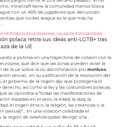
dos juegos, frente al 22% del año pasado... en el
emo, minecraft tiene la comunidad menos tóxica
sigue con un 46% de jugadores que denuncian
ientras que rocket league es la que más ha
..
A DE FONDOS ES LA PRINCIPAL CAUSA DE ESTA DECISIÓN
ón polaca retira sus ideas anti-LGTB+ tras
aza de la UE
uesto a polonia en una trayectoria de colisión con la
europea, que dice que las zonas pueden violar la
ón de la ue sobre la no discriminación por
motivos
ción sexual... en su justificación de la resolución del
, el gobierno de la región dijo que protegería el
 derecho, así como la ley y las costumbres polacas,
que se opondría a "todas las manifestaciones de
ción basadas en el sexo, la edad, la raza, la
ad, el origen étnico, la religión, las creencias o la
ón (sexual)"... en una votación celebrada el
, la región de swietokrzyskie derogó una...