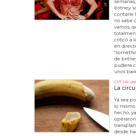
semanas, e
britney, 
contarle 
no sabe c
vamos, q
totalment
criticó a
en direct
"somethin
de britne
pudiera c
unos baile
CUT OR UN
La circ
Ya sea p
lo mismo 
hecho, ya
operaron 
transplan
desde hac