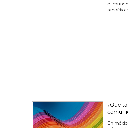
el mundo 
arcoíris c
¿Qué ta
comuni
En méxico