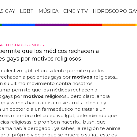
AS GAY
LGBT
MÚSICA
CINE Y TV
HOROSCOPO GA
 EN ESTADOS UNIDOS
ermite que los médicos rechacen a
es gays por motivos religiosos
colectivo lgbt: el presidente permite que los
rechacen a pacientes gays por
motivos
religiosos...
n su último movimiento contra nosotros
rump permite que los médicos rechacen a
s gays por
motivos
religiosos... pero claro, ahora
mp y vamos hacia atrás una vez más... dicha ley
 un doctor o a un farmacéutico no tratar a un
si es miembro del colectivo lgbt, defendiendo que
cias religiosas le prohíben hacerlo... bush, que
ama había derogado... ya sabes, la religión te anima
ar al prójimo y dejar que se muera o sufra... este es