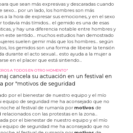
para que sean más expresivas y descaradas cuando
de sexo... por un lado, los hombres son más
s a la hora de expresar sus emociones, y en el sexo
r todavía más tímidos... el gemido es una de esas
sticas, y hay una diferencia notable entre hombres y
n este sentido... muchos estudios han demostrado
ujeres suelen gemir más que los hombres... según
tos, los gemidos son una forma de liberar la tensión
 durante el acto sexual... esto ayuda a la mujer a
rse en el placer que está sintiendo...
EROS A TODOS EN OTRO MOMENTO"
naj cancela su actuación en un festival en
 por "motivos de seguridad
o por el bienestar de nuestro equipo y el mío
mi equipo de seguridad me ha aconsejado que no
a noche al festival de rumanía por
motivos
de
 relacionados con las protestas en la zona...
da por el bienestar de nuestro equipo y el mío
mi equipo de seguridad me ha aconsejado que no
a noche al festival de rumanía por
motivos
de