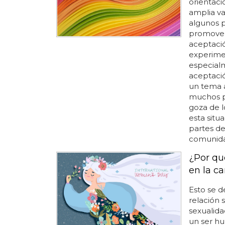
orientaci
amplia va
algunos p
promover 
aceptació
experime
especialm
aceptació
un tema a
muchos p
goza de l
esta situ
partes de
comunidad
¿Por qu
en la c
Esto se d
relación s
sexualida
un ser hu