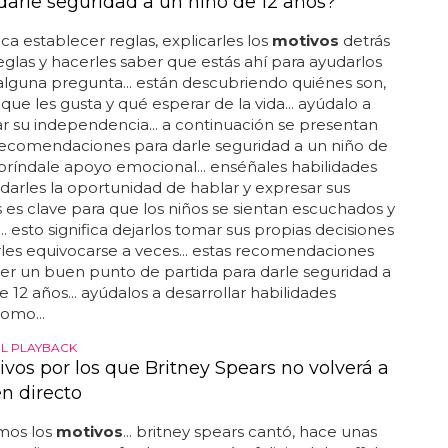
arle seguridad a un niño de 12 años?
ica establecer reglas, explicarles los
motivos
detrás
eglas y hacerles saber que estás ahí para ayudarlos
 alguna pregunta... están descubriendo quiénes son,
 que les gusta y qué esperar de la vida... ayúdalo a
ar su independencia... a continuación se presentan
recomendaciones para darle seguridad a un niño de
. bríndale apoyo emocional... enséñales habilidades
.. darles la oportunidad de hablar y expresar sus
 es clave para que los niños se sientan escuchados y
.. esto significa dejarlos tomar sus propias decisiones
rles equivocarse a veces... estas recomendaciones
r un buen punto de partida para darle seguridad a
e 12 años... ayúdalos a desarrollar habilidades
como...
EL PLAYBACK
ivos por los que Britney Spears no volverá a
en directo
mos los
motivos
... britney spears cantó, hace unas