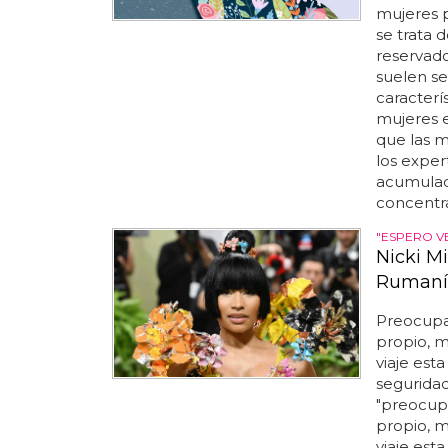
mujeres 
se trata 
reservado
suelen se
caracterí
mujeres e
que las m
los exper
acumulada
concentra
"ESPERO V
Nicki Mi
Rumanía
Preocupad
propio, 
viaje est
seguridad
"preocupa
propio, 
viaje est