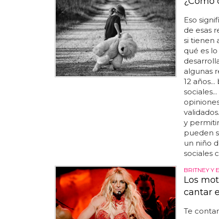
¿Cómo d
Eso signif
de esas r
si tienen
qué es lo
desarroll
algunas 
12 años..
sociales.
opiniones
validados.
y permiti
pueden se
un niño d
sociales 
BRITNEY Y 
Los mot
cantar 
Te conta