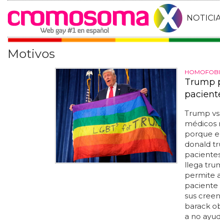
NOTICI
Motivos
HOMOFOBIA
Trump p
pacient
Trump vs 
médicos 
porque e
donald t
paciente
llega tru
permite a
paciente 
sus creen
barack ob
a no ayud