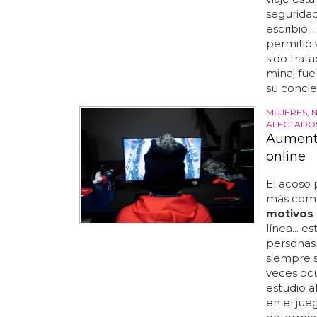
seguridad
escribió..
permitió 
sido trat
minaj fue
su concie
MUJERES, N
AFECTADO
Aumenta
online
El acoso
más común
motivos
línea... 
personas 
siempre s
veces ocu
estudio a
en el jue