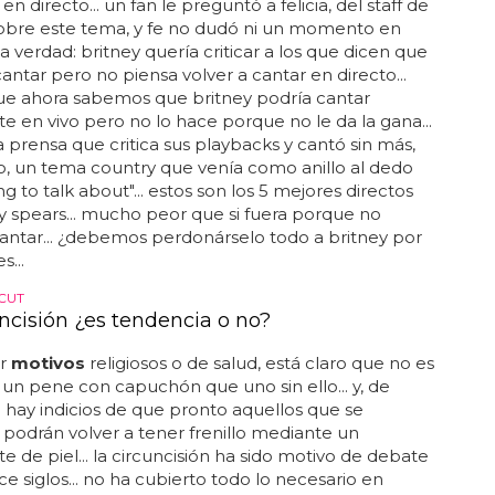
n directo... un fan le preguntó a felicia, del staff de
sobre este tema, y fe no dudó ni un momento en
la verdad: britney quería criticar a los que dicen que
antar pero no piensa volver a cantar en directo...
ue ahora sabemos que britney podría cantar
e en vivo pero no lo hace porque no le da la gana...
 la prensa que critica sus playbacks y cantó sin más,
o, un tema country que venía como anillo al dedo
g to talk about"... estos son los 5 mejores directos
y spears... mucho peor que si fuera porque no
antar... ¿debemos perdonárselo todo a britney por
s...
CUT
uncisión ¿es tendencia o no?
or
motivos
religiosos o de salud, está claro que no es
un pene con capuchón que uno sin ello... y, de
 hay indicios de que pronto aquellos que se
podrán volver a tener frenillo mediante un
te de piel... la circuncisión ha sido motivo de debate
e siglos... no ha cubierto todo lo necesario en