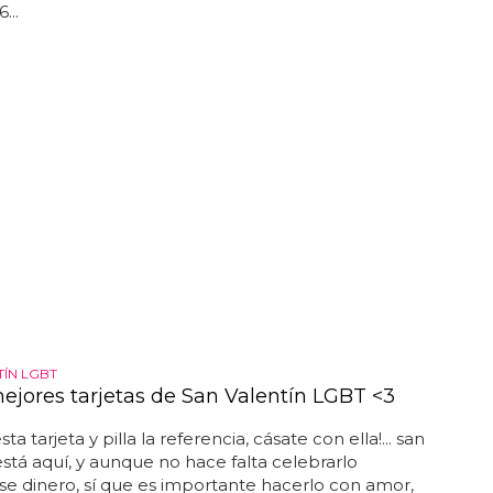
les... el vídeo porno gay de sylvain potard - dieux du
...
TÍN LGBT
mejores tarjetas de San Valentín LGBT <3
esta tarjeta y pilla la referencia, cásate con ella!... san
está aquí, y aunque no hace falta celebrarlo