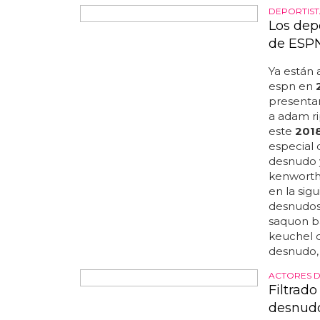
vuelto...
DEPORTIS
Los dep
de ESPN
Ya están 
espn en
presenta
a adam r
este
201
especial 
desnudo y
kenworth
en la sig
desnudos 
saquon ba
keuchel 
desnudo, 
ACTORES 
Filtrad