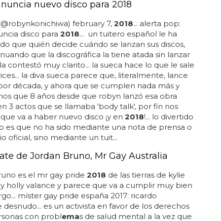
CO DE ROBYN
nuncia nuevo disco para 2018
(@robynkonichiwa) february 7,
2018
... alerta pop:
uncia disco para
2018
... un tuitero español le ha
o que quién decide cuándo se lanzan sus discos,
nuando que la discográfica la tiene atada sin lanzar
la contestó muy clarito... la sueca hace lo que le sale
ices... la diva sueca parece que, literalmente, lance
 por década, y ahora que se cumplen nada más y
os que 8 años desde que robyn lanzó esa obra
n 3 actos que se llamaba 'body talk', por fin nos
que va a haber nuevo disco ¡y en
2018
!... lo divertido
o es que no ha sido mediante una nota de prensa o
 oficial, sino mediante un tuit...
te de Jordan Bruno, Mr Gay Australia
uno es el mr gay pride
2018
de las tierras de kylie
 holly valance y parece que va a cumplir muy bien
rgo... míster gay pride españa 2017: ricardo
 desnudo... es un activista en favor de los derechos