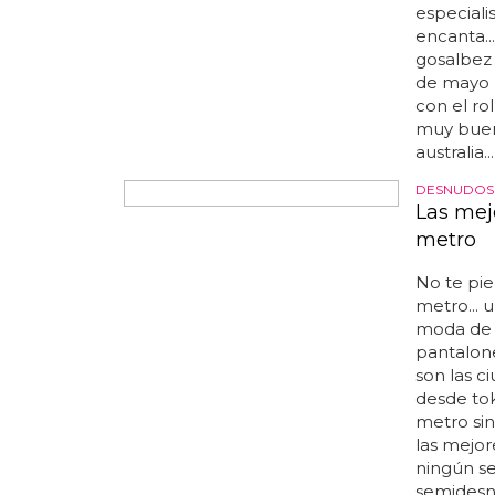
de las pe
especiali
encanta..
gosalbez 
de mayo p
con el r
muy buena
australia.
DESNUDOS 
Las mejo
metro
No te pie
metro... 
moda de i
pantalone
son las c
desde to
metro sin
las mejor
ningún se