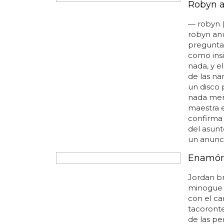
NUEVO DIS
Robyn a
— robyn 
robyn an
preguntad
como insi
nada, y el
de las nar
un disco
nada men
maestra e
confirma 
del asunt
un anuncio
Enamóra
Jordan br
minogue y
con el ca
tacoronte