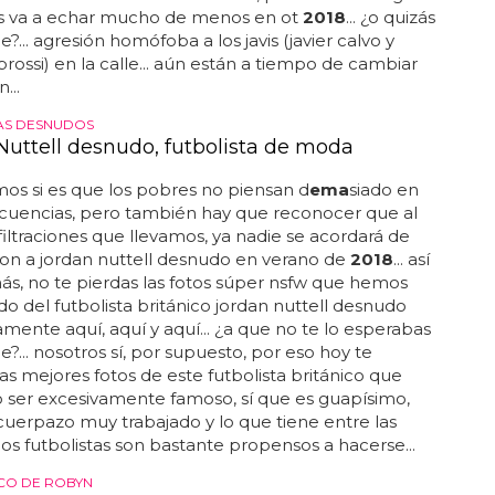
icas en redes sociales hacia ellos, pero desde luego
es va a echar mucho de menos en ot
2018
... ¿o quizás
e?... agresión homófoba a los javis (javier calvo y
brossi) en la calle... aún están a tiempo de cambiar
...
AS DESNUDOS
Nuttell desnudo, futbolista de moda
s si es que los pobres no piensan d
ema
siado en
ecuencias, pero también hay que reconocer que al
filtraciones que llevamos, ya nadie se acordará de
ron a jordan nuttell desnudo en verano de
2018
... así
ás, no te pierdas las fotos súper nsfw que hemos
o del futbolista británico jordan nuttell desnudo
ente aquí, aquí y aquí... ¿a que no te lo esperabas
e?... nosotros sí, por supuesto, por eso hoy te
as mejores fotos de este futbolista británico que
 ser excesivamente famoso, sí que es guapísimo,
cuerpazo muy trabajado y lo que tiene entre las
. los futbolistas son bastante propensos a hacerse...