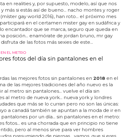
rsonas con probl
ema
s de salud mental a la vez que
sta en realities y, por supuesto, modelo, así que nos
. y más si estás así de bueno... nacho montes y roger
(míster gay world 2016), han roto... el próximo mes
articipará en el certamen mister gay en sudáfrica y
ollo encantador que se marca, seguro que queda en
 posición... enamórate de jordan bruno, mr gay
.. disfruta de las fotos más sexies de este...
EN EL METRO
res fotos del día sin pantalones en el
rdas las mejores fotos sin pantalones en
2018
en el
una de las mejores tradiciones del año nuevo es la
r al metro sin pantalones... vuelve el día sin
s al metro de nueva york... nueva york y londres
iudades que más se lo curran pero no son las únicas:
kyo a canadá también se apuntan a la moda de ir en
 pantalones por un día... sin pantalones en el metro:
es fotos... es una chorrada que en principio no tiene
ntido, pero al menos sirve para ver hombres