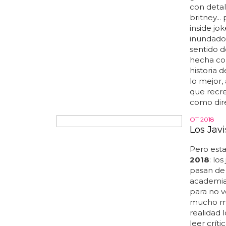
gastándos
con detal
britney...
inside jo
inundado.
sentido d
hecha con
historia 
lo mejor,
que recre
como dire
OT 2018
Los Jav
Pero esta
2018
: lo
pasan de
academia.
para no v
mucho má
realidad 