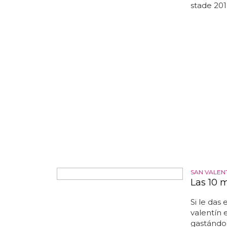
escultura
stade 2016
SAN VALEN
Las 10 
Si le das 
valentín 