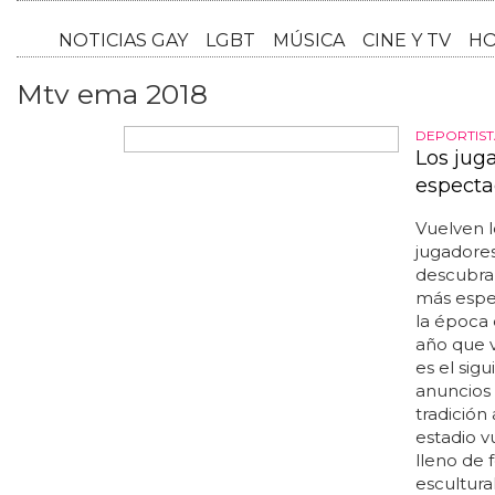
NOTICI
Mtv ema 2018
DEPORTIS
Los jug
especta
Vuelven l
jugadores
descubra
más espe
la época 
año que v
es el sig
anuncios 
tradición 
estadio v
lleno de 