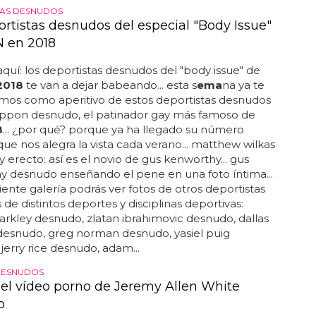
TAS DESNUDOS
ortistas desnudos del especial "Body Issue"
 en 2018
aquí: los deportistas desnudos del "body issue" de
2018
te van a dejar babeando... esta s
ema
na ya te
mos como aperitivo de estos deportistas desnudos
ippon desnudo, el patinador gay más famoso de
8
... ¿por qué? porque ya ha llegado su número
que nos alegra la vista cada verano... matthew wilkas
 erecto: así es el novio de gus kenworthy... gus
y desnudo enseñando el pene en una foto íntima...
uiente galería podrás ver fotos de otros deportistas
de distintos deportes y disciplinas deportivas:
rkley desnudo, zlatan ibrahimovic desnudo, dallas
desnudo, greg norman desnudo, yasiel puig
jerry rice desnudo, adam...
DESNUDOS
o el vídeo porno de Jeremy Allen White