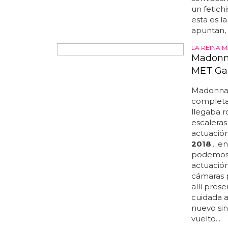
semidesnu
un fetich
esta es l
apuntan, 
LA REINA 
Madonna
MET Gal
Madonna 
completa
llegaba r
escaleras
actuación
2018
... 
podemos 
actuació
cámaras p
allí pres
cuidada 
nuevo sin