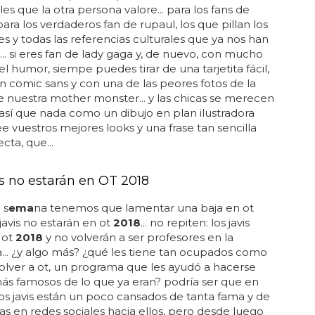
e dinero, sí que es importante hacerlo con amor,
les que la otra persona valore... para los fans de
 para los verdaderos fan de rupaul, los que pillan los
kes y todas las referencias culturales que ya nos han
.. si eres fan de lady gaga y, de nuevo, con mucho
el humor, siempe puedes tirar de una tarjetita fácil,
 comic sans y con una de las peores fotos de la
de nuestra mother monster... y las chicas se merecen
 así que nada como un dibujo en plan ilustradora
e vuestros mejores looks y una frase tan sencilla
cta, que...
is no estarán en OT 2018
 s
ema
na tenemos que lamentar una baja en ot
s javis no estarán en ot
2018
... no repiten: los javis
 ot
2018
y no volverán a ser profesores en la
.. ¿y algo más? ¿qué les tiene tan ocupados como
olver a ot, un programa que les ayudó a hacerse
s famosos de lo que ya eran? podría ser que en
los javis están un poco cansados de tanta fama y de