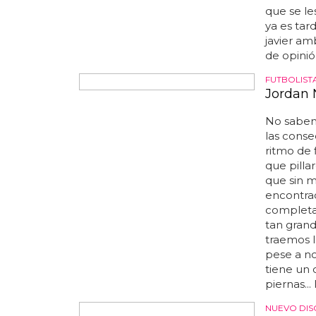
leer crít
que se l
ya es tard
javier am
de opinión
FUTBOLIST
Jordan 
No sabemo
las cons
ritmo de 
que pilla
que sin m
encontrad
completam
tan grand
traemos l
pese a no
tiene un 
piernas..