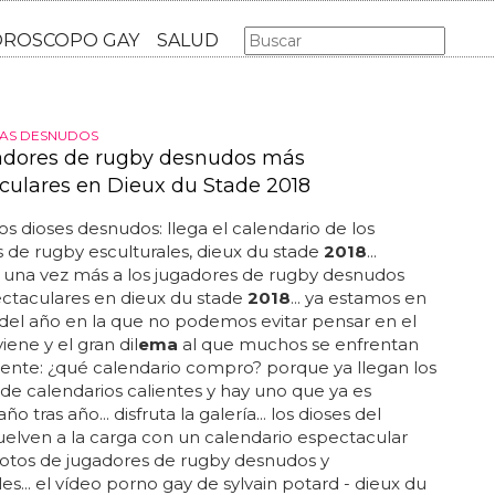
AS GAY
LGBT
MÚSICA
CINE Y TV
HOROSCOPO GA
TAS DESNUDOS
adores de rugby desnudos más
culares en Dieux du Stade 2018
os dioses desnudos: llega el calendario de los
 de rugby esculturales, dieux du stade
2018
...
 una vez más a los jugadores de rugby desnudos
ctaculares en dieux du stade
2018
... ya estamos en
del año en la que no podemos evitar pensar en el
iene y el gran dil
ema
al que muchos se enfrentan
uiente: ¿qué calendario compro? porque ya llegan los
de calendarios calientes y hay uno que ya es
año tras año... disfruta la galería... los dioses del
uelven a la carga con un calendario espectacular
fotos de jugadores de rugby desnudos y