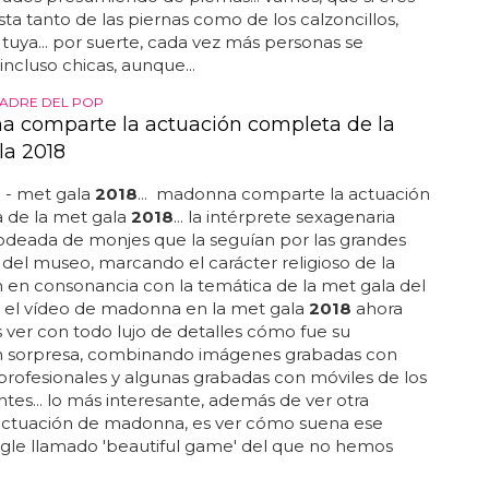
dos presumiendo de piernas... vamos, que si eres
ista tanto de las piernas como de los calzoncillos,
a tuya... por suerte, cada vez más personas se
incluso chicas, aunque...
MADRE DEL POP
 comparte la actuación completa de la
a 2018
- met gala
2018
... madonna comparte la actuación
 de la met gala
2018
... la intérprete sexagenaria
odeada de monjes que la seguían por las grandes
 del museo, marcando el carácter religioso de la
 en consonancia con la temática de la met gala del
en el vídeo de madonna en la met gala
2018
ahora
ver con todo lujo de detalles cómo fue su
n sorpresa, combinando imágenes grabadas con
rofesionales y algunas grabadas con móviles de los
entes... lo más interesante, además de ver otra
actuación de madonna, es ver cómo suena ese
gle llamado 'beautiful game' del que no hemos