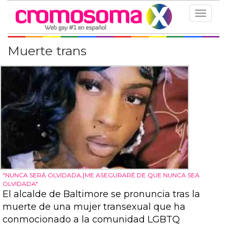
Toggle
navigat
Muerte trans
"NUNCA SERÁ OLVIDADA,[ME ASEGURARÉ DE QUE NUNCA SEA
OLVIDADA"
El alcalde de Baltimore se pronuncia tras la
muerte de una mujer transexual que ha
conmocionado a la comunidad LGBTQ