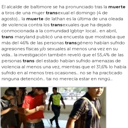
El alcalde de baltimore se ha pronunciado tras la
muerte
a tiros de una mujer
trans
exual el domingo (4 de
agosto)... la
muerte
de lathan es la última de una oleada
de violencia contra los
trans
exuales que ha dejado
conmocionada a la comunidad lgbtq+ local... en abril,
trans
maryland publicó una encuesta que mostraba que
más del 46% de las personas
trans
género habían sufrido
agresiones físicas y/o sexuales al menos una vez en su
vida... la investigación también reveló que el 55,4% de las
personas
trans
del estado habían sufrido amenazas de
violencia al menos una vez, mientras que el 31,6% lo había
sufrido en al menos tres ocasiones... no se ha practicado
ninguna detención... tai no merecía estar en ningú...