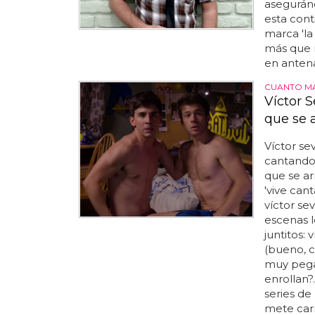
aseguránd
esta cont
marca 'la
más que n
en antena 
CUANTO MÁ
Víctor 
que se 
Víctor sev
cantando'.
que se ar
'vive can
víctor sev
escenas l
juntitos: 
(bueno, ca
muy pegad
enrollan?
series de
mete car