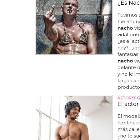
¿Es Nac
Tuvimos 
fue anunc
nacho
vi
vidal bus
¿es el ac
gay?... ¿d
fantasías
nacho
vi
delante d
y no le i
larga car
productora
ACTORES 
El acto
El model
continuac
más calie
¿no te s