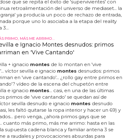
ose que se repita el éxito de 'supervivientes' con
inua retroalimentación del universo de mediaset... la
 granja' ya producía un poco de rechazo de entrada,
ada porque uno lo asociaba a la etapa del reality
3...
S PRIMO, MÁS ME ARRIMO...
Sevilla e Ignacio Montes desnudos: primos
arriman en 'Vive Cantando'
illa + ignacio
montes
de lo montan en 'vive
.. víctor sevilla e ignacio
montes
desnudos: primos
riman en 'vive cantando'... ¿rollo gay entre primos en
tando'? vídeo de la escena del chupetón entre
illa e ignacio
montes
... casi, en una de las últimas
os primos de 'vive cantando' se quedan así de
víctor sevilla desnudo e ignacio
montes
desnudo
si, les faltó quitarse la ropa interior y hacer un 69) y
os... pero venga, ¿ahora primos gays que se
... cuanto más primo, más me arrimo: hasta en las
 la supuesta cadena blanca y familiar antena 3 se
ne a raudales y provocaciones absurdas para