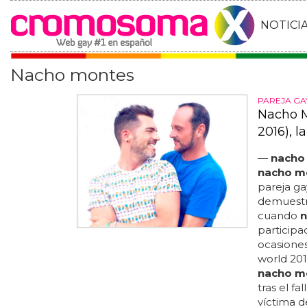
NOTICI
Nacho montes
PAREJA GA
Nacho M
2016), l
—
nacho
nacho m
pareja ga
demuestra
cuando
n
participa
ocasiones
world 201
nacho m
tras el fa
víctima d