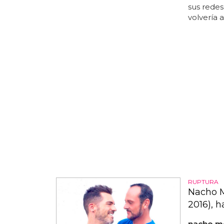
sus redes 
volvería a
RUPTURA
Nacho M
2016), h
nacho m