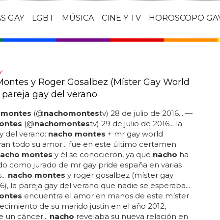
AS GAY
LGBT
MÚSICA
CINE Y TV
HOROSCOPO GA
Y
ontes y Roger Gosalbez (Míster Gay World
a pareja gay del verano
 montes
(@
nacho
montes
tv) 28 de julio de 2016... —
ontes
(@
nacho
montes
tv) 29 de julio de 2016... la
y del verano:
nacho montes
+ mr gay world
n todo su amor... fue en este último certamen
acho montes
y él se conocieron, ya que
nacho
ha
do como jurado de mr gay pride españa en varias
...
nacho montes
y roger gosalbez (míster gay
6), la pareja gay del verano que nadie se esperaba...
ontes
encuentra el amor en manos de este míster
llecimiento de su marido justin en el año 2012,
e un cáncer...
nacho
revelaba su nueva relación en