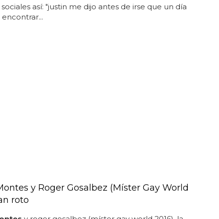
sociales así: "justin me dijo antes de irse que un día
 encontrar...
ontes y Roger Gosalbez (Míster Gay World
an roto
ontes
y roger gosalbez (míster gay world 2016), la