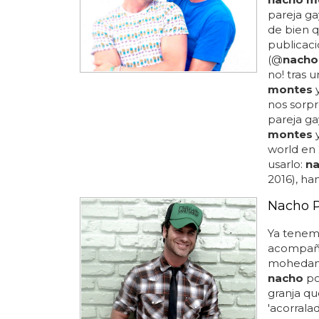
pareja ga
de bien 
publicac
(@
nacho
no! tras 
montes
y
nos sorp
pareja ga
montes
y
world en 
usarlo:
n
2016), han
Nacho P
Ya tenemo
acompañ
mohedano,
nacho
po
granja q
'acorralad