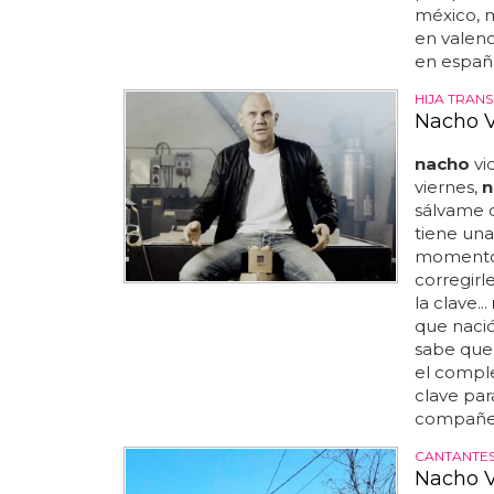
méxico, 
en valenc
en españa
HIJA TRAN
Nacho V
nacho
vid
viernes,
n
sálvame d
tiene una 
momento
corregirl
la clave...
que nació
sabe que e
el comple
clave pa
compañer
CANTANTE
Nacho V