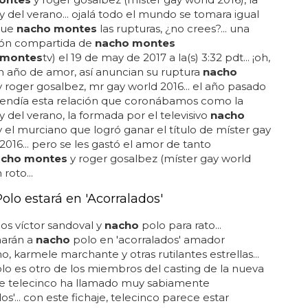
y del verano... ojalá todo el mundo se tomara igual
que
nacho montes
las rupturas, ¿no crees?... una
ión compartida de
nacho montes
montes
tv) el 19 de may de 2017 a la(s) 3:32 pdt... ¡oh,
un año de amor, así anuncian su ruptura
nacho
 roger gosalbez, mr gay world 2016... el año pasado
rendía esta relación que coronábamos como la
y del verano, la formada por el televisivo
nacho
 el murciano que logró ganar el título de míster gay
2016... pero se les gastó el amor de tanto
acho montes
y roger gosalbez (míster gay world
 roto...
olo estará en 'Acorralados'
s víctor sandoval y
nacho
polo para rato...
arán a
nacho
polo en 'acorralados' amador
 karmele marchante y otras rutilantes estrellas...
lo es otro de los miembros del casting de la nueva
ue telecinco ha llamado muy sabiamente
os'... con este fichaje, telecinco parece estar