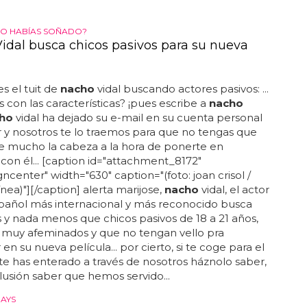
LO HABÍAS SOÑADO?
idal busca chicos pasivos para su nueva
es el tuit de
nacho
vidal buscando actores pasivos: ...
s con las características? ¡pues escribe a
nacho
ho
vidal ha dejado su e-mail en su cuenta personal
r y nosotros te lo traemos para que no tengas que
e mucho la cabeza a la hora de ponerte en
con él... [caption id="attachment_8172"
gncenter" width="630" caption="(foto: joan crisol /
ínea)"][/caption] alerta marijose,
nacho
vidal, el actor
pañol más internacional y más reconocido busca
y nada menos que chicos pasivos de 18 a 21 años,
 muy afeminados y que no tengan vello pra
 en su nueva película... por cierto, si te coge para el
 te has enterado a través de nosotros háznolo saber,
ilusión saber que hemos servido...
AYS