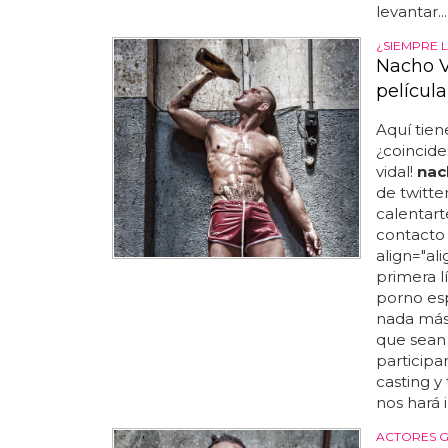
levantar...
¿SIEMPRE 
Nacho V
película
Aquí tien
¿coincide
vidal!
nac
de twitte
calentart
contacto 
align="ali
primera l
porno es
nada más 
que sean
participar
casting y
nos hará 
ACTORES G