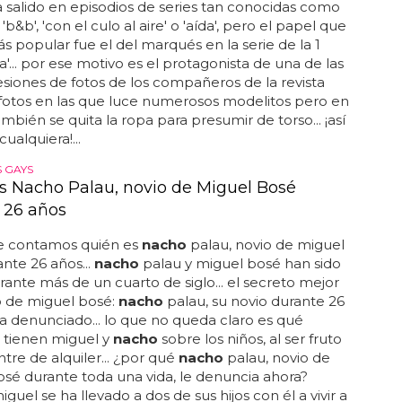
a salido en episodios de series tan conocidas como
, 'b&b', 'con el culo al aire' o 'aída', pero el papel que
ás popular fue el del marqués en la serie de la 1
ja'... por ese motivo es el protagonista de una de las
esiones de fotos de los compañeros de la revista
fotos en las que luce numerosos modelitos pero en
ambién se quita la ropa para presumir de torso... ¡así
cualquiera!...
 GAYS
s Nacho Palau, novio de Miguel Bosé
 26 años
te contamos quién es
nacho
palau, novio de miguel
nte 26 años...
nacho
palau y miguel bosé han sido
rante más de un cuarto de siglo... el secreto mejor
 de miguel bosé:
nacho
palau, su novio durante 26
ha denunciado... lo que no queda claro es qué
 tienen miguel y
nacho
sobre los niños, al ser fruto
ntre de alquiler... ¿por qué
nacho
palau, novio de
sé durante toda una vida, le denuncia ahora?
guel se ha llevado a dos de sus hijos con él a vivir a