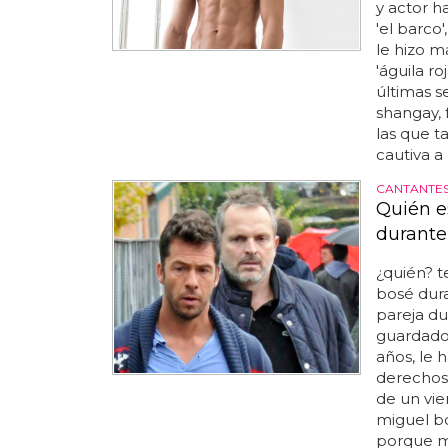
y actor h
'el barco'
le hizo m
'águila ro
últimas s
shangay, 
las que t
cautiva a 
CANTANTES
Quién e
durante
¿quién? 
bosé dura
pareja du
guardado
años, le 
derechos
de un vie
miguel bo
porque mi