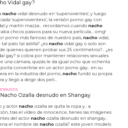
ho Vidal gay?
a
nacho
vidal desnudo en 'supervivientes', y luego
iada 'supervivientexx', la versión porno gay con
dal y martín mazza... recordamos cuando
nacho
caba chicos pasivos para su nueva película... omg!
tor porno más famoso de nuestro país,
nacho
vidal,
e tal palo tal astilla? ¿es
nacho
vidal gay o solo son
 de quienes quieren probar sus 25 centímetros?... ¿es
dal gay? si cobra por mantener relaciones sexuales
e una cámara, quizás le da igual ocho que ochenta
mporta convertirse en un actor porno gay... en su
rera en la industria del porno,
nacho
fundó su propia
 y llegó a dirigir dos pelí...
DESNUDOS
r Nacho Ozalla desnudo en Shangay
o y actor
nacho
ozalla se quita la ropa y... a
ión, tras el vídeo de innocence, tienes las imágenes
ntes del actor
nacho
ozalla desnudo en shangay...
uena el nombre de
nacho
ozalla? este joven modelo