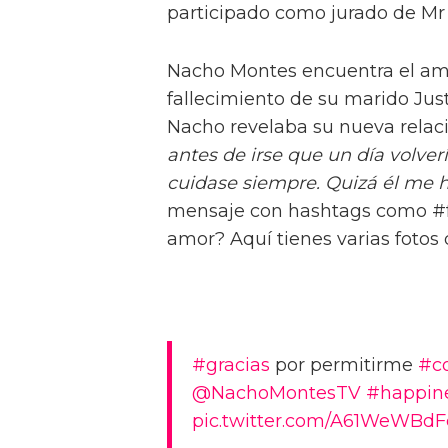
participado como jurado de Mr 
Nacho Montes encuentra el amo
fallecimiento de su marido Just
Nacho revelaba su nueva relaci
antes de irse que un día volve
cuidase siempre. Quizá él me
mensaje con hashtags como #fe
amor? Aquí tienes varias fotos
#gracias
por permitirme
#c
@NachoMontesTV
#happin
pic.twitter.com/A61WeWBdF