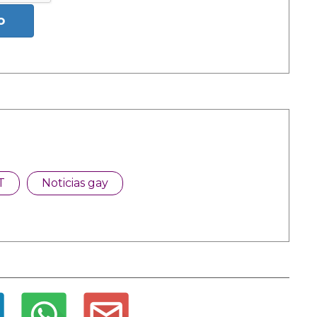
o
T
Noticias gay