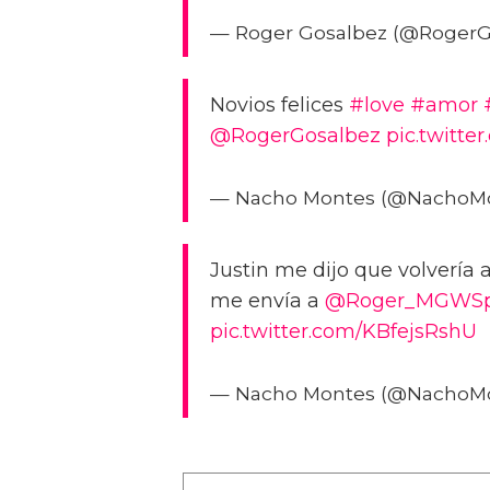
— Roger Gosalbez (@RogerG
Novios felices
#love
#amor
@RogerGosalbez
pic.twitt
— Nacho Montes (@NachoM
Justin me dijo que volvería 
me envía a
@Roger_MGWSp
pic.twitter.com/KBfejsRshU
— Nacho Montes (@NachoM