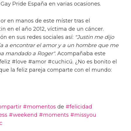
Gay Pride España en varias ocasiones.
r en manos de este míster tras el
in en el año 2012, víctima de un cáncer.
ón en sus redes sociales así:
"Justin me dijo
ría a encontrar el amor y a un hombre que me
 ha mandado a Roger"
. Acompañaba este
liz #love #amor #cuchicú. ¿No es bonito el
 que la feliz pareja comparte con el mundo:
ompartir
#momentos
de
#felicidad
ess
#weekend
#moments
#missyou
c