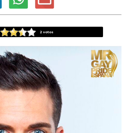
2
votos