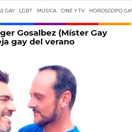
AS GAY
LGBT
MÚSICA
CINE Y TV
HOROSCOPO GA
ger Gosalbez (Míster Gay
eja gay del verano