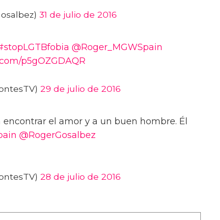
osalbez)
31 de julio de 2016
#stopLGTBfobia
@Roger_MGWSpain
er.com/p5gOZGDAQR
ontesTV)
29 de julio de 2016
a encontrar el amor y a un buen hombre. Él
ain
@RogerGosalbez
ontesTV)
28 de julio de 2016