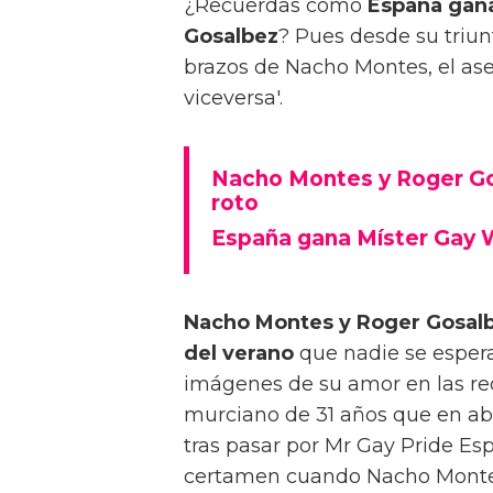
¿Recuerdas cómo
España gana
Gosalbez
? Pues desde su triun
brazos de Nacho Montes, el as
viceversa'.
Nacho Montes y Roger Gos
roto
España gana Míster Gay 
Nacho Montes y Roger Gosalbe
del verano
que nadie se espera
imágenes de su amor en las red
murciano de 31 años que en ab
tras pasar por Mr Gay Pride Es
certamen cuando Nacho Montes