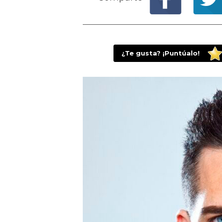
¿Te gusta? ¡Puntúalo!