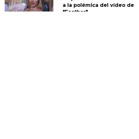
a la polémica del vídeo de
"Feather"
30 Noviembre
Sabrina Carpenter y Barry
Keoghan supuestamente
'tomando un descanso' de
su relación
05 Diciembre
DERECHOS TRANS
SABRINA
VMAS
MTV VMAS 2018
VMAS 2017 ACTUACIONES
MENSAJE DEL REY