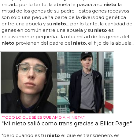
mitad... por lo tanto, la abuela le pasará a su
nieto
la
mitad de los genes de su padre... estos genes recesivos
son solo una pequeña parte de la diversidad genética
entre una abuela y su
nieto
... por lo tanto, la cantidad de
genes en común entre una abuela y su
nieto
es
relativamente pequeña... la otra mitad de los genes del
nieto
provienen del padre del
nieto
, el hijo de la abuela...
"TODO LO QUE SÉ ES QUE AMO A MI NIETA."
"Mi nieto salió como trans gracias a Elliot Page"
"pero cuando es tu
nieto
el que es transgénero, es