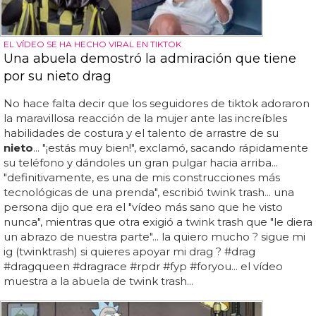
EL VÍDEO SE HA HECHO VIRAL EN TIKTOK
Una abuela demostró la admiración que tiene
por su nieto drag
No hace falta decir que los seguidores de tiktok adoraron
la maravillosa reacción de la mujer ante las increíbles
habilidades de costura y el talento de arrastre de su
nieto
... "¡estás muy bien!", exclamó, sacando rápidamente
su teléfono y dándoles un gran pulgar hacia arriba...
"definitivamente, es una de mis construcciones más
tecnológicas de una prenda", escribió twink trash... una
persona dijo que era el "vídeo más sano que he visto
nunca", mientras que otra exigió a twink trash que "le diera
un abrazo de nuestra parte"... la quiero mucho ? sigue mi
ig (twinktrash) si quieres apoyar mi drag ? #drag
#dragqueen #dragrace #rpdr #fyp #foryou... el vídeo
muestra a la abuela de twink trash...