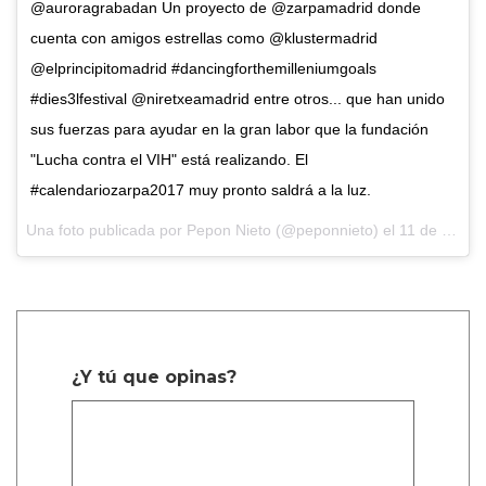
@auroragrabadan Un proyecto de @zarpamadrid donde
cuenta con amigos estrellas como @klustermadrid
@elprincipitomadrid #dancingforthemilleniumgoals
#dies3lfestival @niretxeamadrid entre otros... que han unido
sus fuerzas para ayudar en la gran labor que la fundación
"Lucha contra el VIH" está realizando. El
#calendariozarpa2017 muy pronto saldrá a la luz.
Una foto publicada por Pepon Nieto (@peponnieto) el
11 de Nov de 2016 a la(s) 10:14 PST
¿Y tú que opinas?