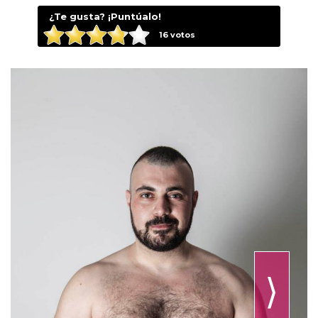
¿Te gusta? ¡Puntúalo!
16
votos
⟩