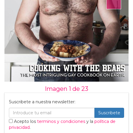
Imagen 1 de
23
Suscribete a nuestra newsletter:
Suscribete
Acepto los
terminos y condiciones
y la
política de
privacidad
.