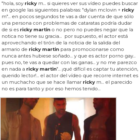
"hola, soy
ricky
m... si quieres ver sus vídeo puedes buscar
en google las siguientes palabras: "dylan mclovin +
ricky
m"... en pocos segundos te vas a dar cuenta de que sólo
una persona con problemas de cataratas podría dudar
de si es
ricky martin
o no pero no puedes negar que la
notica no tiene su gracia... por supuesto, el actor está
aprovechando el tirón de la noticia de la salida del
armario de
ricky martin
para promocionarse como
nunca antes hubiese soñado... y que es actor porno gay...
pues no, te vas a quedar con las ganas... y no me parezco
en nada a
ricky
martin
"... ¡qué difícil es captar tu atención,
querido lector!... el actor del vídeo que recorre internet es
un muchacho que se hace llamar
ricky
m... el parecido
no es para tanto y por eso hemos tenido...