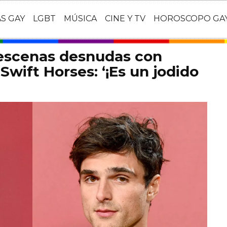
AS GAY
LGBT
MÚSICA
CINE Y TV
HOROSCOPO GA
 escenas desnudas con
Swift Horses: ‘¡Es un jodido