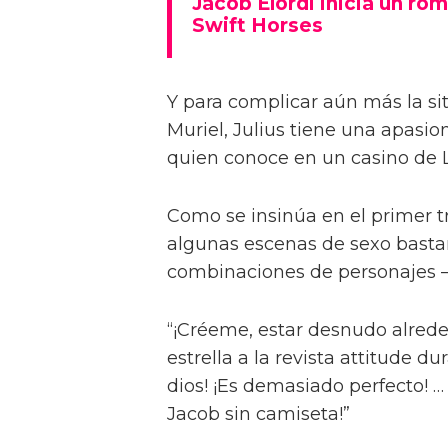
Jacob Elordi inicia un rom
Swift Horses
Y para complicar aún más la sit
Muriel, Julius tiene una apasi
quien conoce en un casino de 
Como se insinúa en el primer trá
algunas escenas de sexo bastan
combinaciones de personajes – 
“¡Créeme, estar desnudo alreded
estrella a la revista attitude d
dios! ¡Es demasiado perfecto! …
Jacob sin camiseta!”