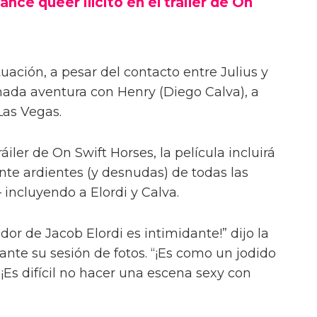
ance queer ilícito en el tráiler de On
uación, a pesar del contacto entre Julius y
onada aventura con Henry (Diego Calva), a
Las Vegas.
iler de On Swift Horses, la película incluirá
te ardientes (y desnudas) de todas las
incluyendo a Elordi y Calva.
or de Jacob Elordi es intimidante!” dijo la
urante su sesión de fotos. “¡Es como un jodido
 ¡Es difícil no hacer una escena sexy con