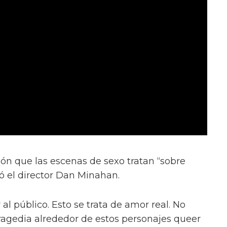
ión que las escenas de sexo tratan “sobre
ió el director Dan Minahan.
 al público. Esto se trata de amor real. No
tragedia alrededor de estos personajes queer