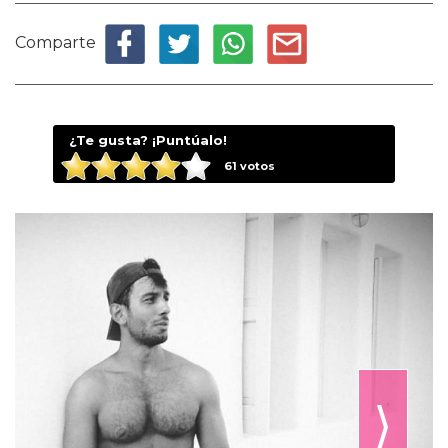
Comparte
¿Te gusta? ¡Puntúalo!
61
votos
⟩