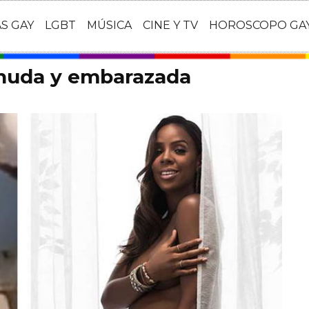
AS GAY
LGBT
MÚSICA
CINE Y TV
HOROSCOPO GA
snuda y embarazada