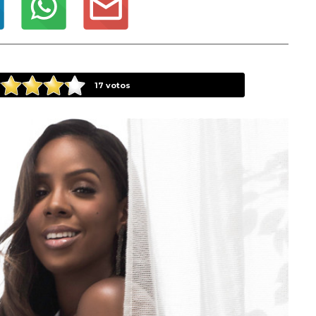
17
votos