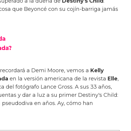
 superado a la dueña de
Destiny's Child
:
osa que Beyoncé con su cojín-barriga jamás
da
ada?
 recordará a Demi Moore, vemos a
Kelly
ada
en la versión americana de la revista
Elle
,
ca del fotógrafo Lance Gross. A sus 33 años,
uentas y dar a luz a su primer Destiny's Child:
 la pseudodiva en años. Ay, cómo han