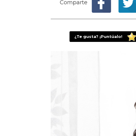
Comparte
¿Te gusta? ¡Puntúalo!