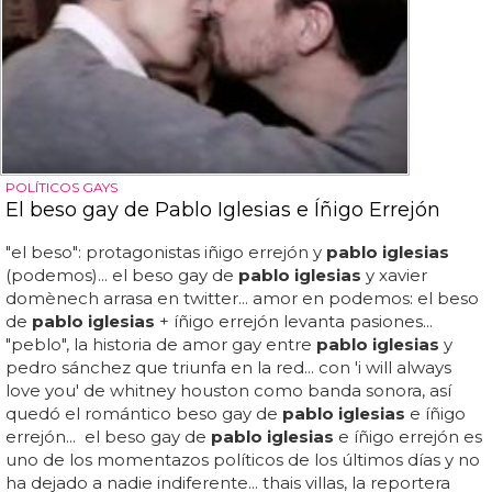
POLÍTICOS GAYS
El beso gay de Pablo Iglesias e Íñigo Errejón
"el beso": protagonistas iñigo errejón y
pablo iglesias
(podemos)... el beso gay de
pablo iglesias
y xavier
domènech arrasa en twitter... amor en podemos: el beso
de
pablo iglesias
+ íñigo errejón levanta pasiones...
"peblo", la historia de amor gay entre
pablo iglesias
y
pedro sánchez que triunfa en la red... con 'i will always
love you' de whitney houston como banda sonora, así
quedó el romántico beso gay de
pablo iglesias
e íñigo
errejón... el beso gay de
pablo iglesias
e íñigo errejón es
uno de los momentazos políticos de los últimos días y no
ha dejado a nadie indiferente... thais villas, la reportera