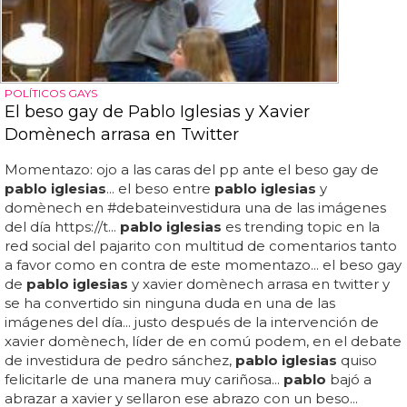
POLÍTICOS GAYS
El beso gay de Pablo Iglesias y Xavier
Domènech arrasa en Twitter
Momentazo: ojo a las caras del pp ante el beso gay de
pablo iglesias
... el beso entre
pablo iglesias
y
domènech en #debateinvestidura una de las imágenes
del día https://t...
pablo iglesias
es trending topic en la
red social del pajarito con multitud de comentarios tanto
a favor como en contra de este momentazo... el beso gay
de
pablo iglesias
y xavier domènech arrasa en twitter y
se ha convertido sin ninguna duda en una de las
imágenes del día... justo después de la intervención de
xavier domènech, líder de en comú podem, en el debate
de investidura de pedro sánchez,
pablo iglesias
quiso
felicitarle de una manera muy cariñosa...
pablo
bajó a
abrazar a xavier y sellaron ese abrazo con un beso...