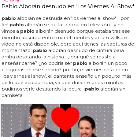
¡POR FIN!
Pablo Alborán desnudo en 'Los Viernes Al Show'
pablo
alborán se desnuda en 'los viernes al show'... ¡por
fin!
pablo
alborán se quita la ropa en televisión... y no
vimos a
pablo
alborán desnudo porque estaba tras ese
biombo absurdo entre manel fuentes y arturo valls... el
vídeo no está disponible, pero aquí tienes las capturas del
momentazo:
pablo
alborán desnudo de cintura para
arriba desatando la histeria... ¿por qué se resiste a
enseñar carne? ¿no podría ser
pablo
alborán un poco
nick jonas en ese sentido? por fin, el viernes pasado en
'los viernes al show', el cantante enseñó un poquito más
de lo que acostumbra, ya que durante unos minutos
pudimos verle desatando la locura: ¡
pablo
alborán sin
camiseta!...