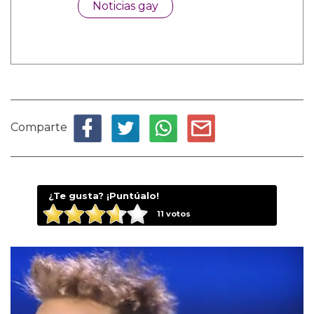
Noticias gay
Comparte
¿Te gusta? ¡Puntúalo!
11
votos