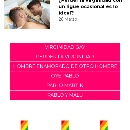
¿Perder la virginidad con
un ligue ocasional es lo
ideal?
26 Marzo
VIRGINIDAD GAY
PERDER LA VIRGINIDAD
HOMBRE ENAMORADO DE OTRO HOMBRE
OYE PABLO
PABLO MARTIN
PABLO Y MALU