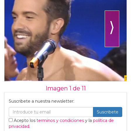
⟩
Imagen 1 de
11
Suscribete a nuestra newsletter:
Suscribete
Acepto los
terminos y condiciones
y la
política de
privacidad
.