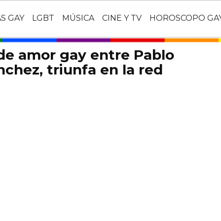
AS GAY
LGBT
MÚSICA
CINE Y TV
HOROSCOPO GA
a de amor gay entre Pablo
nchez, triunfa en la red