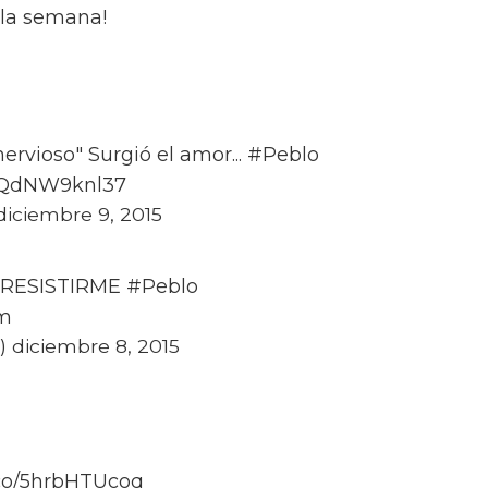
e la semana!
ervioso" Surgió el amor... #Peblo
m/QdNW9knl37
diciembre 9, 2015
 RESISTIRME #Peblo
Qm
diciembre 8, 2015
co/5hrbHTUcoq