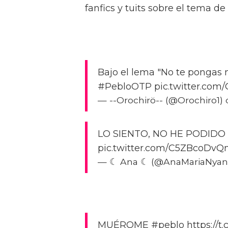
fanfics y tuits sobre el tema d
Bajo el lema "No te pongas n
#PebloOTP pic.twitter.co
— --Orochirö-- (@Orochiro1) 
LO SIENTO, NO HE PODIDO
pic.twitter.com/C5ZBcoDv
— ☾ Ana ☾ (@AnaMariaNyan) 
MUÉROME #peblo https://t.