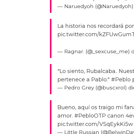
— Naruedyoh (@Naruedyoh) d
La historia nos recordará po
pic.twitter.com/kZFUwGum
— Ragnar. (@_sexcuse_me) d
"Lo siento, Rubalcaba.. Nues
pertenece a Pablo." #Peblo 
— Pedro Grey (@buscxrol) di
Bueno, aquí os traigo mi fa
amor. #PebloOTP canon 4eve
pic.twitter.com/VSqEykKi5w
— Little Russian (@BelwinDay