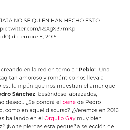
JJAJA NO SE QUIEN HAN HECHO ESTO
pic.twitter.com/RsXgX37mKp
0) diciembre 8, 2015
á creando en la red en torno a
"Peblo"
. Una
ag tan amoroso y romántico nos lleva a
o estilo nipón que nos muestran el amor que
Pedro Sánchez
, besándose, abrazados,
 deseo... ¿Se pondrá el
pene
de Pedro
o, como en aquel discurso? ¿Veremos en 2016
as bailando en el
Orgullo Gay
muy bien
 ¡No te pierdas esta pequeña selección de