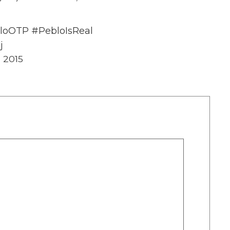
bloOTP #PebloIsReal
j
 2015