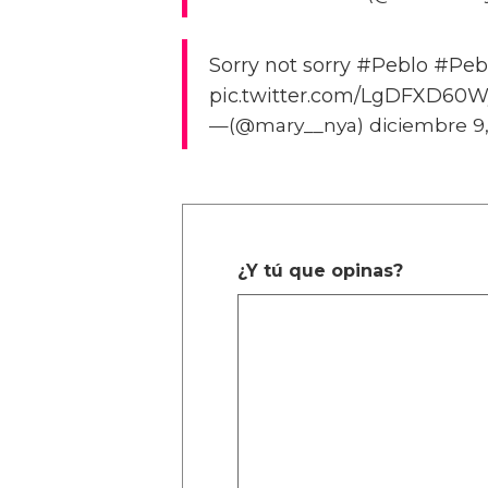
Sorry not sorry #Peblo #Pe
pic.twitter.com/LgDFXD60W
—(@mary__nya) diciembre 9,
¿Y tú que opinas?