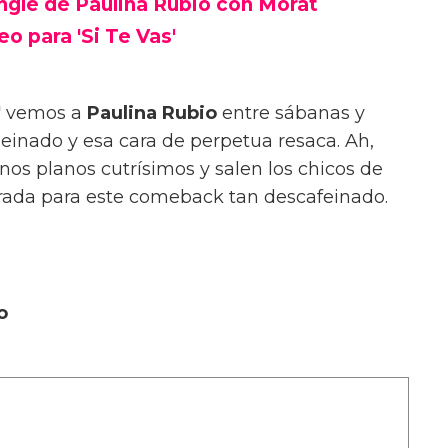
ingle de Paulina Rubio con Morat
o para 'Si Te Vas'
'
vemos a
Paulina Rubio
entre sábanas y
peinado y esa cara de perpetua resaca. Ah,
nos planos cutrísimos y salen los chicos de
dorada para este comeback tan descafeinado.
o