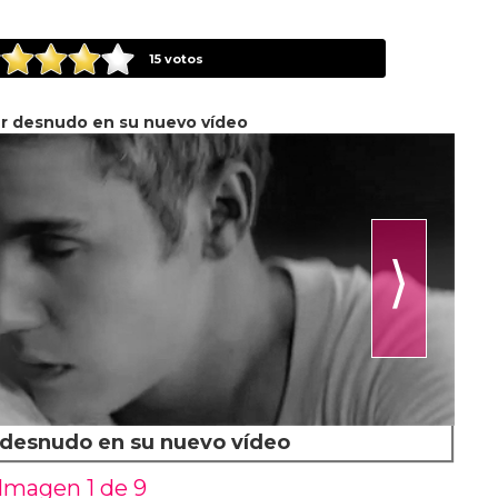
15
votos
er desnudo en su nuevo vídeo
⟩
 desnudo en su nuevo vídeo
Imagen 1 de
9