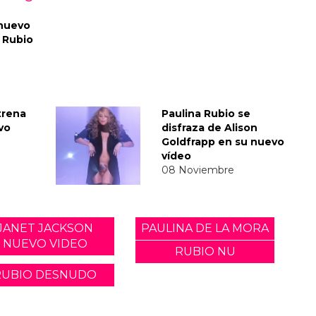
 nuevo
a Rubio
trena
Paulina Rubio se
vo
disfraza de Alison
Goldfrapp en su nuevo
vídeo
08 Noviembre
JANET JACKSON
PAULINA DE LA MORA
NUEVO VIDEO
RUBIO NU
RUBIO DESNUDO