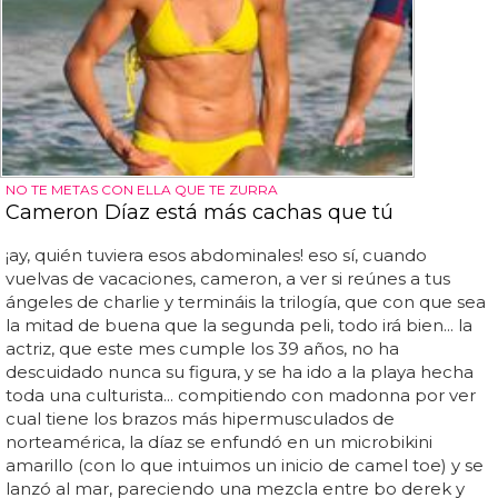
NO TE METAS CON ELLA QUE TE ZURRA
Cameron Díaz está más cachas que tú
¡ay, quién tuviera esos abdominales! eso sí, cuando
vuelvas de vacaciones, cameron, a ver si reúnes a tus
ángeles de charlie y termináis la trilogía, que con que sea
la mitad de buena que la segunda peli, todo irá bien... la
actriz, que este mes cumple los 39 años, no ha
descuidado nunca su figura, y se ha ido a la playa hecha
toda una culturista... compitiendo con madonna por ver
cual tiene los brazos más hipermusculados de
norteamérica, la díaz se enfundó en un microbikini
amarillo (con lo que intuimos un inicio de camel toe) y se
lanzó al mar, pareciendo una mezcla entre bo derek y