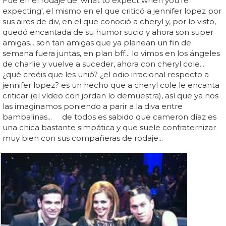
Fue en el rodaje de 'what to expect when you're
expecting', el mismo en el que criticó a jennifer lopez por
sus aires de div, en el que conoció a cheryl y, por lo visto,
quedó encantada de su humor sucio y ahora son super
amigas... son tan amigas que ya planean un fin de
semana fuera juntas, en plan bff... lo vimos en los ángeles
de charlie y vuelve a suceder, ahora con cheryl cole...
¿qué creéis que les unió? ¿el odio irracional respecto a
jennifer lopez? es un hecho que a cheryl cole le encanta
criticar (el vídeo con jordan lo demuestra), así que ya nos
las imaginamos poniendo a parir a la diva entre
bambalinas... de todos es sabido que cameron díaz es
una chica bastante simpática y que suele confraternizar
muy bien con sus compañeras de rodaje...