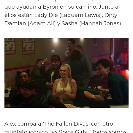
que ayudan a Byron en su camino. Junto a
ellos están Lady Die (Laquarn Lewis), Dirty
Damian (Adam Ali) y Sasha (Hannah Jones).
Alex compara 'The Fallen Divas' con otro
quinteto icónico: las Spice Girls. "Todos somos