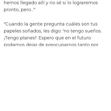
hemos llegado allí y no sé si lo lograremos
pronto, pero…"
"Cuando la gente pregunta cuáles son tus
papeles soñados, les digo: 'no tengo sueños.
¡Tengo planes!'. Espero que en el futuro
podamos dejar de preocuparnos tanto por
quiénes son las personas y permitirles contar
su historia."
'What It Feels Like For A Girl' se emitirá en
BBC Three y iPlayer el 3 de junio.