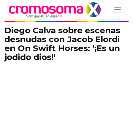
Toggle
navigat
Diego Calva sobre escenas
desnudas con Jacob Elordi
en On Swift Horses: ‘¡Es un
jodido dios!’