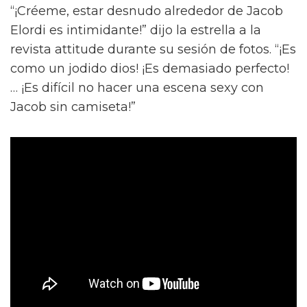
“¡Créeme, estar desnudo alrededor de Jacob
Elordi es intimidante!” dijo la estrella a la
revista attitude durante su sesión de fotos. “¡Es
como un jodido dios! ¡Es demasiado perfecto!
… ¡Es difícil no hacer una escena sexy con
Jacob sin camiseta!”