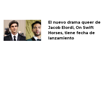
El nuevo drama queer de
Jacob Elordi, On Swift
Horses, tiene fecha de
lanzamiento
11 Febrero
Jacob Elordi, de Euphoria,
opina sobre la sexualidad
de Nate
02 Marzo
JACOB ELORDI
DIEGO
JUAN DIEGO