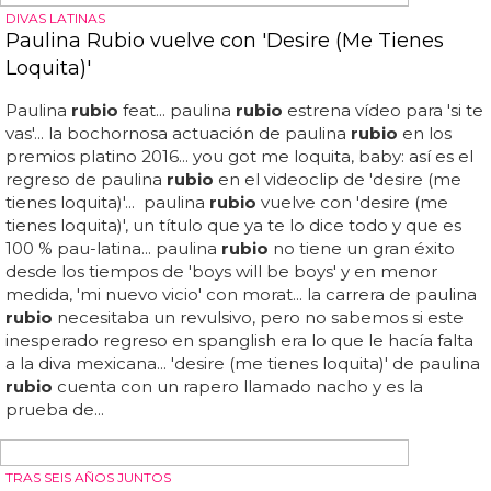
semana vuelve a la actualidad porque paulina
rubio
se lo
ha robado a jenny la del barrio para el vídeo de 'mi nuevo
vicio'... tu nuevo vicio: las mejores fotos de andré costa
desnudo, el chulazo portugués que paulina robó a j lo...
¿le prefieres en el vídeo de pau o en el de j lo? nosotros
elegimos por ti... este modelo portugués es el objeto de
deseo de las divas... ¡y vaya vicio!... en la galería puedes ver
las mejores fotos de andré costa desnudo o en ropa
interior, que para eso ha trabajado para calvin...