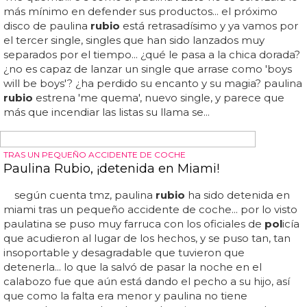
GERARDO BAZÚA DESNUDO
Gerardo Bazúa desnudo en Instagram, el novio
de Paulina Rubio
Pillado: la foto del novio de paulina
rubio
desnudo... hace
unos meses nació su primer hijo juntos, el segundo con
paulina, y el cantante quiso compartir una instantánea de
lo más romántica en su instagram en la que aparece en
el baño cogiendo en brazos al niño... ¿quién es gerardo
bazúa? es un cantante que no consiguió ganar la voz en
mexico, pero sí que se llevó a paulina
rubio
, con la que
lleva unos 3 años y con la que se lleva nada más y nada
menos que 14 años de diferencia... ¿veremos
próximamente el desnudo completo de gerardo bazúa,
novio de paulina
rubio
?... gerardo está completamente
desnudo y no le vemos el pajarito por la toalla del bebé,
pero...