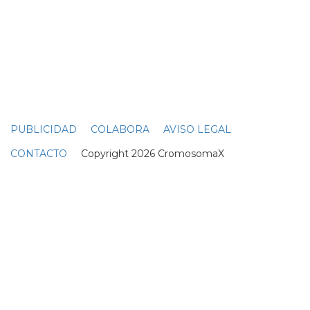
TRAS UN PEQUEÑO ACCIDENTE DE COCHE
Paulina Rubio, ¡detenida en Miami!
según cuenta tmz, paulina
rubio
ha sido detenida en
miami tras un pequeño accidente de coche... por lo visto
paulatina se puso muy farruca con los oficiales de
pol
icía
que acudieron al lugar de los hechos, y se puso tan, tan
insoportable y desagradable que tuvieron que
detenerla... lo que la salvó de pasar la noche en el
calabozo fue que aún está dando el pecho a su hijo, así
que como la falta era menor y paulina no tiene
antecedentes, pudo volver a dormir a casa con colate y