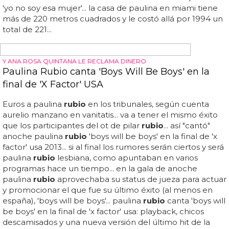
casa en Miami
En total, paulina
rubio
debe 22... ¿acabará paulina
rubio
siendo desahuciada? y ella sigue allí... paulina
rubio
,
demandada por no pagar su casa en miami: sus vecinos
quieren echarla de su lujoso apartamento tras año y
medio sin pagar gastos... nuevo drama para la chica
dorada: por si sus problemas para divorciarse de nicolás
vallejo-nágera no fueran suficientes, ahora resulta que
telemundo informa de que los vecinos que tiene en
miami quieren ponerla de patitas en la calle por llevar
supuestamente año y medio sin pagar los gastos de
mantenimiento del edificio... 000 euros a la intérprete de
'yo no soy esa mujer'... la casa de paulina en miami tiene
más de 220 metros cuadrados y le costó allá por 1994 un
total de 221...