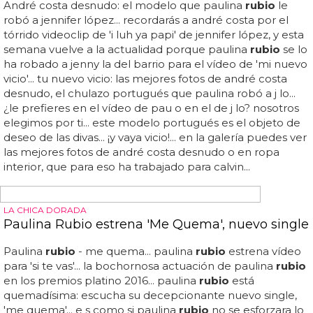
Paulina
rubio
feat... paulina
rubio
- si te vas... vaya cuadro
el nuevo vídeo de paulina
rubio
... paulina
rubio
estrena
vídeo para 'si te vas', su nuevo single que llega casi un año
después de aquel 'mi nuevo vicio'... en el vídeo dirigido
por alejandro pérez podrás ver a paulina
rubio
entre
plumas, pinceles y mucha pintura, con momentos muy
artísticos y otros que podrían darte un poco de repelús al
pensar cómo se limpiarán estas chicas el pelo después
de esa orgía de pintura que se dan... aquí abajo tienes las
dos versiones del nuevo vídeo de paulina
rubio
, 'si te vas',
en su versión estándar y en su versión reggaeton... ¿es
arte o es un asco?...