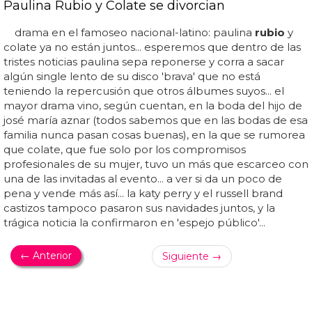
LA CHICA DORADA
Paulina Rubio estrena 'Me Quema', nuevo single
Paulina
rubio
- me quema... paulina
rubio
estrena vídeo
para 'si te vas'... la bochornosa actuación de paulina
rubio
en los premios platino 2016... paulina
rubio
está
quemadísima: escucha su decepcionante nuevo single,
'me quema'... e s como si paulina
rubio
no se esforzara lo
más mínimo en defender sus productos... el próximo
disco de paulina
rubio
está retrasadísimo y ya vamos por
el tercer single, singles que han sido lanzados muy
separados por el tiempo... ¿qué le pasa a la chica dorada?
¿no es capaz de lanzar un single que arrase como 'boys
will be boys'? ¿ha perdido su encanto y su magia? paulina
rubio
estrena 'me quema', nuevo single, y parece que
más que incendiar las listas su llama se...