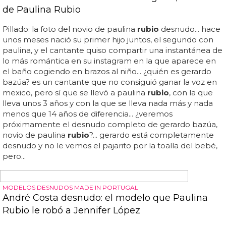
españa), 'boys will be boys'... paulina
rubio
canta 'boys will
be boys' en la final de 'x factor' usa: playback, chicos
descamisados y una nueva versión del último hit de la
chica dorada para su actuación...
LA AMBICIÓN RUBIA
Paulina Rubio estrena vídeo para 'Si Te Vas'