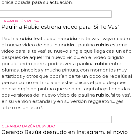
Y ANA ROSA QUINTANA LE RECLAMA DINERO
Paulina Rubio canta 'Boys Will Be Boys' en la
final de 'X Factor' USA
Euros a paulina
rubio
en los tribunales, según cuenta
aurelio manzano en vanitatis... va a tener el mismo éxito
que los participantes del ot de pilar
rubio
... así "cantó"
anoche paulina
rubio
'boys will be boys' en la final de 'x
factor' usa 2013... si al final los rumores serán ciertos y será
paulina
rubio
lesbiana, como apuntaban en varios
programas hace un tiempo... en la gala de anoche
paulina
rubio
aprovechaba su status de jueza para actuar
y promocionar el que fue su último éxito (al menos en