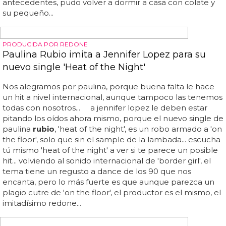
MODELOS DESNUDOS MADE IN PORTUGAL
André Costa desnudo: el modelo que Paulina
Rubio le robó a Jennifer López
André costa desnudo: el modelo que paulina
rubio
le
robó a jennifer lópez... recordarás a andré costa por el
tórrido videoclip de 'i luh ya papi' de jennifer lópez, y esta