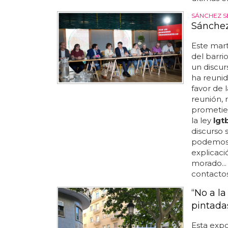
SÁNCHEZ S
Sánchez 
Este mart
del barri
un discur
ha reunid
favor de 
reunión, 
prometien
la ley
lgt
discurso
podemos i
explicaci
morado...
contactos
“No a l
pintada
Esta expo