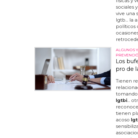
físicas y
sociales 
vive una 
lgtb... l
políticos
ocasione
retrocede
ALGUNOS Y
PREVENCIÓ
Los buf
pro de 
Tienen re
relaciona
tomando c
lgtbi
... 
reconocer
tienen pl
acoso
lgt
sensibili
asociaci