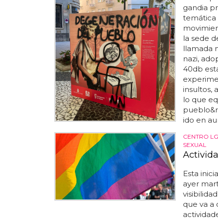
gandia pr
temática
movimient
la sede d
llamada n
nazi, ado
40db est
experimen
insultos, 
lo que eq
pueblo&rd
ido en au
CENTRO LG
SEXUAL
Activid
Esta inici
ayer mart
visibilida
que va a 
actividad