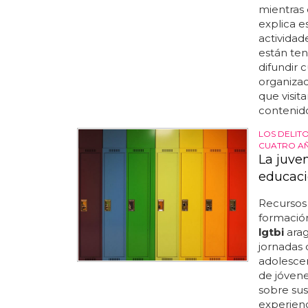
mientras 
explica e
actividad
están ten
difundir 
organiza
que visit
contenido 
LOS DELIT
CUATRO AÑ
La juve
educaci
Recursos
formació
lgtbi
arag
jornadas 
adolesce
de jóven
sobre sus
experienci