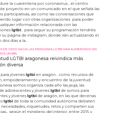
dure la cuarentena por coronavirus... el centro
ste proyecto en un comunicado en el que señala las
es participativas, así como las conversaciones que
iendo lugar con otras organizaciones para poder
cualquier información relacionada con las
ciones
lgtbi
... para seguir su programación tendréis
ar su página de instagram, donde irán actualizando el
dos días a la...
OS DE ODIO HACIA LAS PERSONAS LGTBI HAN AUMENTADO EN
OS UN 65%
ntud LGTBI aragonesa reivindica más
ón diversa
 para jóvenes
lgtbi
en aragón... como recursos de
n, empoderamiento y encuentro de la juventud
onesa somos organiza cada año las jauja, las
de adolescentes y jóvenes
lgtbi
de somos para
ntes y jóvenes
lgtbi
de aragón, en las que decenas
es
lgtbi
de toda la comunidad autónoma debaten
 necesidades, inquietudes, retos y comparten sus
as... según el ministerio del interior, entre 2015 y