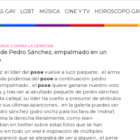
AS GAY
LGBT
MÚSICA
CINE Y TV
HOROSCOPO GA
ARGA CONTRA LA DERECHA
 de Pedro Sánchez, empalmado en un
o
: el líder del
psoe
vuelve a lucir paquete... el arma
 más poderosa del
psoe
a continuación: pedro
empalmado... el
psoe
quiere ganarse nuestro voto
 y tras ver al abultado paquete de pedro sánchez
a calleja', su líder ha vuelto a presumir de atributos
 sus últimas apariciones... en la galería puedes ver
o sánchez (pdro snchz para los fans de 'mdna')
tra la derecha literalmente, como bien
n en twitter sobre estas fotos que se han
o en todo un viral e inspiración de múltiples
parece que se alegraba de ver a alguien... el pene