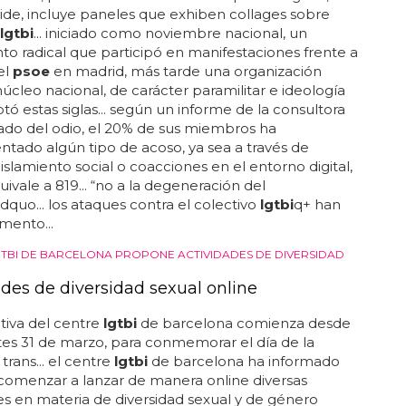
ide, incluye paneles que exhiben collages sobre
lgtbi
... iniciado como noviembre nacional, un
o radical que participó en manifestaciones frente a
el
psoe
en madrid, más tarde una organización
úcleo nacional, de carácter paramilitar e ideología
ptó estas siglas... según un informe de la consultora
ado del odio, el 20% de sus miembros ha
tado algún tipo de acoso, ya sea a través de
aislamiento social o coacciones en el entorno digital,
uivale a 819... “no a la degeneración del
quo... los ataques contra el colectivo
lgtbi
q+ han
mento...
TBI DE BARCELONA PROPONE ACTIVIDADES DE DIVERSIDAD
ades de diversidad sexual online
ativa del centre
lgtbi
de barcelona comienza desde
es 31 de marzo, para conmemorar el día de la
d trans... el centre
lgtbi
de barcelona ha informado
comenzar a lanzar de manera online diversas
es en materia de diversidad sexual y de género