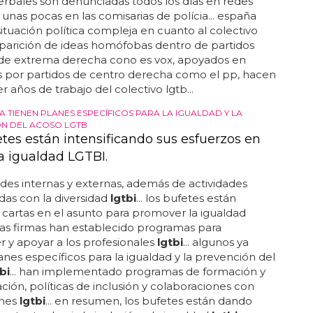
 verbales son denunciadas todos los días en redes
y unas pocas en las comisarias de polícia... españa
situación política compleja en cuanto al colectivo
a aparición de ideas homófobas dentro de partidos
 de extrema derecha cono es vox, apoyados en
s por partidos de centro derecha como el pp, hacen
r años de trabajo del colectivo lgtb...
A TIENEN PLANES ESPECÍFICOS PARA LA IGUALDAD Y LA
N DEL ACOSO LGTB
etes están intensificando sus esfuerzos en
la igualdad LGTBI.
des internas y externas, además de actividades
das con la diversidad
lgtbi
... los bufetes están
artas en el asunto para promover la igualdad
otras firmas han establecido programas para
 y apoyar a los profesionales
lgtbi
... algunos ya
anes específicos para la igualdad y la prevención del
bi
... han implementado programas de formación y
zación, políticas de inclusión y colaboraciones con
ones
lgtbi
... en resumen, los bufetes están dando