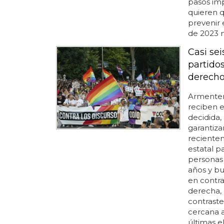
pasos imp
quieren 
prevenir 
de 2023 m
Casi se
partido
derecho
Armenter
reciben e
decidida,
garantiza
recientem
estatal p
persona
años y bu
en contra
derecha,
contraste,
cercana a
últimas el