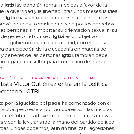
jo
lgtbi
se pondrán tomar medidas a favor de la
 la diversidad y la libertad... tras unos meses, la idea
ejo
lgtbi
ha vuelto para quedarse, a base de más
prevé crear esta entidad que vele por los derechos
las personas, sin importar su orientación sexual ni su
 de género... el consejo
lgtbi
es un objetivo
io del gobierno regional de madrid, con el que se
a participación de la ciudadanía en materia de
 y deberes de las personas
lgtbi
, también debe
mo órgano consultor para la creación de nuevas
s...
O POLÍTICO PSOE HA ANUNCIADO SU NUEVO FICHAJE
tista Víctor Gutiérrez entra en la política
cretario LGTBI
a por la igualdad del
psoe
ha comenzado con el
e víctor, pero estará por ver cuales son las mejoras
 en el futuro, cada vez más cerca de unas nuevas
s y con la ley trans (de la mano del partido político
rdas, unidas podemos) aún sin finalizar... agresiones