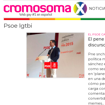
NOTICI
Psoe lgtbi
EL PSOE C
El pene
discurs
Pne snchz
política
sánchez 
como sea,
en 'planet
en una de
cómo pedr
carga con
comentaba
convertid
memes... 