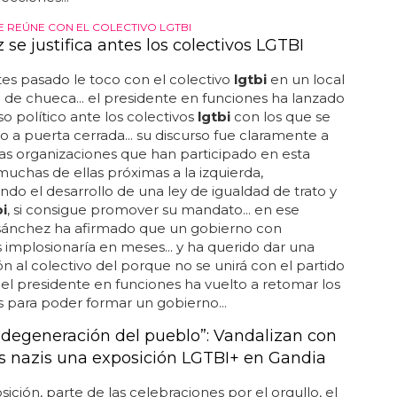
E REÚNE CON EL COLECTIVO LGTBI
se justifica antes los colectivos LGTBI
es pasado le toco con el colectivo
lgtbi
en un local
o de chueca... el presidente en funciones ha lanzado
so político ante los colectivos
lgtbi
con los que se
o a puerta cerrada... su discurso fue claramente a
las organizaciones que han participado en esta
muchas de ellas próximas a la izquierda,
do el desarrollo de una ley de igualdad de trato y
bi
, si consigue promover su mandato... en ese
 sánchez ha afirmado que un gobierno con
mplosionaría en meses... y ha querido dar una
ón al colectivo del porque no se unirá con el partido
 el presidente en funciones ha vuelto a retomar los
 para poder formar un gobierno...
a degeneración del pueblo”: Vandalizan con
s nazis una exposición LGTBI+ en Gandia
sición, parte de las celebraciones por el orgullo, el