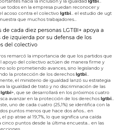
ortantes hacia la inclusión y la igualdad
lgtbi
...
que todos en la empresa puedan reconocer y
el acoso contra el colectivo
lgtbi
... el estudio de ugt
uestra que muchos trabajadores...
is de cada diez personas LGTBI+ apoya a
s de izquierda por su defensa de los
s del colectivo
os remarcó la importancia de que los partidos que
l apoyo del colectivo actúen de manera firme y
 no solo prometiendo avances, sino legislando y
ndo la protección de los derechos
lgtbi
...
ente, el ministerio de igualdad lanzó su estrategia
ara la igualdad de trato y no discriminación de las
s
lgtbi
+, que se desarrollará en los próximos cuatro
sca avanzar en la protección de los derechos
lgtbi
...
ste, uno de cada cuatro (25,1%) se identifica con la
 dos puntos menos que hace dos años... en
 el pp atrae al 19,7%, lo que significa una caída
 cinco puntos desde la última encuesta... en las
ecciones...