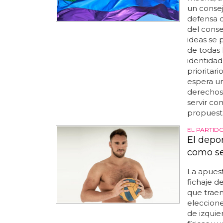
un conse
defensa de
del cons
ideas se 
de todas 
identidad
prioritar
espera un
derechos
servir co
propuesta
EL PARTID
El depor
como se
La apuest
fichaje d
que traen
eleccione
de izquie