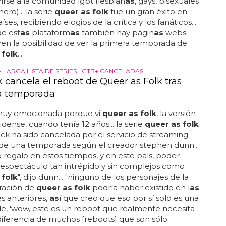
rirse a la comunidad lgbt (lesbian
as
, gays, bisexuales
ero)... la serie
queer as folk
fue un gran éxito en
es, recibiendo elogios de la crítica y los fanáticos...
e est
as
plataform
as
también hay págin
as
webs
en la posibilidad de ver la primera temporada de
 folk
...
A LARGA LISTA DE SERIES LGTB+ CANCELADAS
 cancela el reboot de Queer as Folk tras
a temporada
muy emocionada porque vi
queer as folk
, la versión
dense, cuando tenía 12 años... la serie
queer as folk
k ha sido cancelada por el servicio de streaming
de una temporada según el creador stephen dunn...
o regalo en estos tiempos, y en este país, poder
espectáculo tan intrépido y sin complejos como
 folk
", dijo dunn... "ninguno de los personajes de la
eración de
queer as folk
podría haber existido en l
as
es anteriores,
as
í que creo que eso por sí solo es una
e, 'wow, este es un reboot que realmente necesita
 a diferencia de muchos [reboots] que son sólo