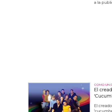
a la public
COMO UN 
El cread
'Cucumb
El creado
'cucumber'