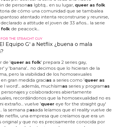
ón de person
as
lgbtq... en su lugar,
queer as folk
historia de cómo una comunidad que se tambalea
pantoso atentado intenta reconstruirse y reunirse,
declarado a attitude el joven de 33 años... la serie
 folk
de peacock...
 FOR THE STRAIGHT GUY
'El Equipo G' a Netflix ¿buena o mala
n?
r de '
queer as folk
' prepara 2 series gay,
' y 'banana'... no decimos que lo hicieran de la
ma, pero la visibilidad de los homosexuales
en gran medida graci
as
a series como '
queer as
the l word'... además, muchísim
as
series y program
as
a personajes y colaboradores abiertamente
ales, recordándonos que la homosexualidad no es
ni extraño... vuelve '
queer
eye for the straight guy'
... la semana p
as
ada leíamos que el reality vuelve de
e netflix, una empresa que creíamos que era un
 original y que no es precisamente conocida por