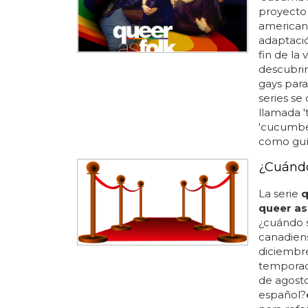
proyecto 
american
adaptació
fin de la 
descubrim
gays para
series se
llamada '
'cucumber
como guía
¿Cuándo
La serie
q
queer as
¿cuándo 
canadie
diciembr
tempora
de agosto
español?