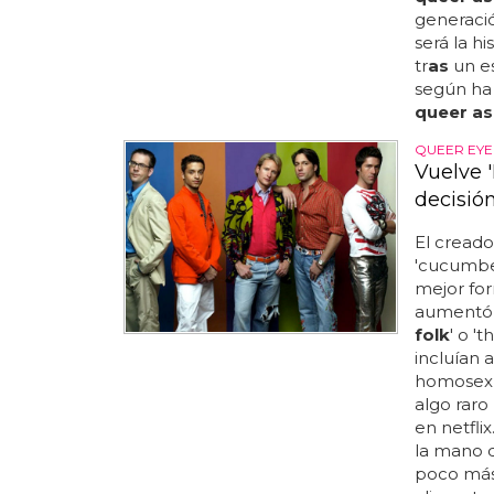
generaci
será la 
tr
as
un es
según ha 
queer as
QUEER EYE
Vuelve 
decisió
El creado
'cucumber
mejor for
aumentó 
folk
' o '
incluían 
homosexu
algo raro 
en netflix
la mano d
poco más