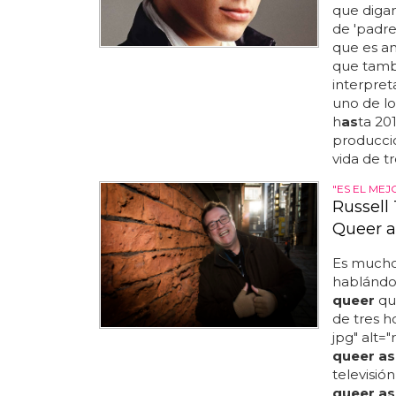
que digan
de 'padres
que es an
que tamb
interpret
uno de lo
h
as
ta 20
producci
vida de tre
"ES EL ME
Russell 
Queer a
Es mucho
hablándol
queer
que
de tres h
jpg" alt="
queer as
televisión
queer as