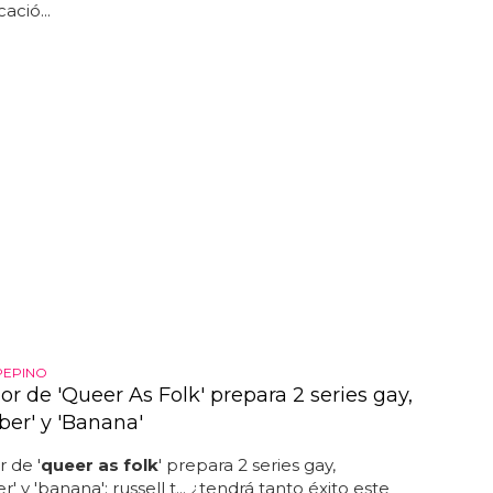
ació...
PEPINO
or de 'Queer As Folk' prepara 2 series gay,
er' y 'Banana'
r de '
queer as folk
' prepara 2 series gay,
 y 'banana': russell t... ¿tendrá tanto éxito este