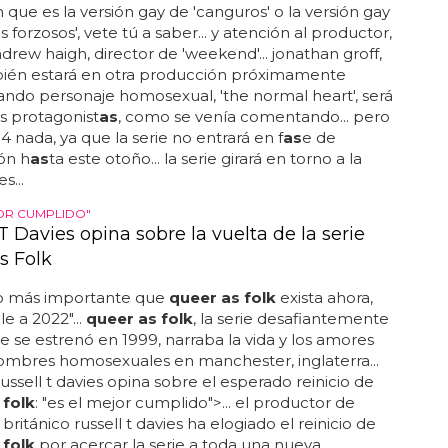
 que es la versión gay de 'canguros' o la versión gay
 forzosos', vete tú a saber... y atención al productor,
drew haigh, director de 'weekend'... jonathan groff,
ién estará en otra producción próximamente
ando personaje homosexual, 'the normal heart', será
s protagonist
as
, como se venía comentando... pero
14 nada, ya que la serie no entrará en f
as
e de
ón h
as
ta este otoño... la serie girará en torno a la
s...
JOR CUMPLIDO"
T Davies opina sobre la vuelta de la serie
s Folk
 más importante que
queer as folk
exista ahora,
e a 2022"...
queer as folk
, la serie desafiantemente
 se estrenó en 1999, narraba la vida y los amores
ombres homosexuales en manchester, inglaterra...
russell t davies opina sobre el esperado reinicio de
 folk
: "es el mejor cumplido">... el productor de
 británico russell t davies ha elogiado el reinicio de
 folk
por acercar la serie a toda una nueva