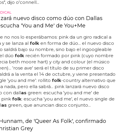
s", dijo o'connell...
DICAL
nzará nuevo disco como dúo con Dallas
escucha 'You and Me' de You+Me
ue no nos lo esperábamos: pink da un giro radical a
 y se lanza al
folk
en forma de dúo... el nuevo disco
o saldrá bajo su nombre, sino bajo el ingoogleable
el dúo
folk
recién formado por pink (cuyo nombre
lecia beth moore hart) y city and colour (el músico
en)... 'rose ave' será el título de su primer disco
saldrá a la venta el 14 de octubre, y viene presentado
gle 'you and me': rollito
folk
-country alternativo que
a nada, pero ella sabrá... pink lanzará nuevo disco
 con dall
as
green: escucha 'you and me' de
. pink
folk
: escucha 'you and me', el nuevo single de
l
as
green, que anuncian disco conjunto...
 Hunnam, de 'Queer As Folk', confirmado
ristian Grey