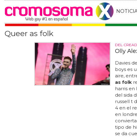
NOTICI
Queer as folk
DEL CREAD
Olly Al
Davies d
boys es u
aire, ent
as folk
re
harris en
del sida 
russell t 
4 en el r
en londre
convierta 
tipo de h
se da cue