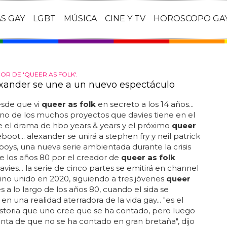
AS GAY
LGBT
MÚSICA
CINE Y TV
HOROSCOPO GA
OR DE 'QUEER AS FOLK'.
exander se une a un nuevo espectáculo
esde que vi
queer as folk
en secreto a los 14 años...
no de los muchos proyectos que davies tiene en el
re el drama de hbo years & years y el próximo
queer
boot... alexander se unirá a stephen fry y neil patrick
 boys, una nueva serie ambientada durante la crisis
de los años 80 por el creador de
queer as folk
davies... la serie de cinco partes se emitirá en channel
eino unido en 2020, siguiendo a tres jóvenes
queer
s a lo largo de los años 80, cuando el sida se
en una realidad aterradora de la vida gay... "es el
istoria que uno cree que se ha contado, pero luego
nta de que no se ha contado en gran bretaña", dijo