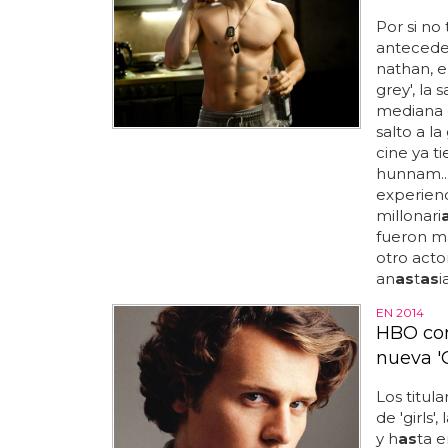
Por si no
anteceden
nathan, e
grey', la
mediana 
salto a la
cine ya t
hunnam...
experienc
millonari
fueron ma
otro actor
an
as
t
as
i
EN 2014
HBO con
nueva '
Los titula
de 'girls'
y h
as
ta e