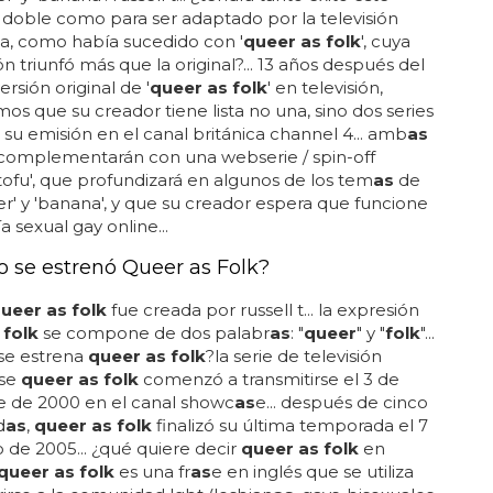
doble como para ser adaptado por la televisión
a, como había sucedido con '
queer as folk
', cuya
n triunfó más que la original?... 13 años después del
versión original de '
queer as folk
' en televisión,
os que su creador tiene lista no una, sino dos series
 su emisión en el canal británica channel 4... amb
as
 complementarán con una webserie / spin-off
tofu', que profundizará en algunos de los tem
as
de
' y 'banana', y que su creador espera que funcione
 sexual gay online...
 se estrenó Queer as Folk?
ueer as folk
fue creada por russell t... la expresión
 folk
se compone de dos palabr
as
: "
queer
" y "
folk
"...
se estrena
queer as folk
?la serie de televisión
nse
queer as folk
comenzó a transmitirse el 3 de
e de 2000 en el canal showc
as
e... después de cinco
d
as
,
queer as folk
finalizó su última temporada el 7
 de 2005... ¿qué quiere decir
queer as folk
en
queer as folk
es una fr
as
e en inglés que se utiliza