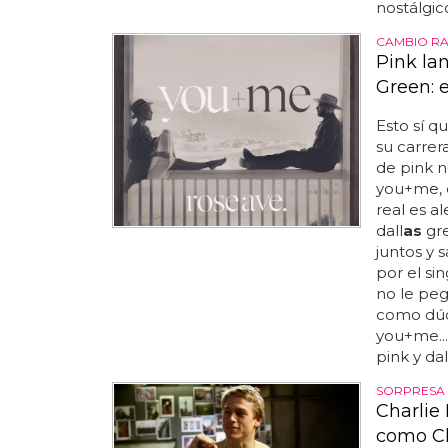
nostálgico
CAMBIO RA
Pink la
Green: 
Esto sí q
su carrera
de pink n
you+me, 
real es a
dall
as
gre
juntos y 
por el sin
no le peg
como dúo
you+me..
pink y dal
SORPRESA
Charlie
como Ch