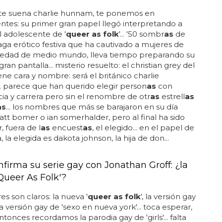
 te suena charlie hunnam, te ponemos en
tes: su primer gran papel llegó interpretando a
l adolescente de '
queer as folk
'... '50 sombr
as
de
 saga erótico festiva que ha cautivado a mujeres de
edad de medio mundo, lleva tiempo preparando su
 gran pantalla... misterio resuelto: el christian grey del
iene cara y nombre: será el británico charlie
 parece que han querido elegir person
as
con
ia y carrera pero sin el renombre de otr
as
estrell
as
as
... los nombres que más se barajaron en su día
tt bomer o ian somerhalder, pero al final ha sido
, fuera de l
as
encuest
as
, el elegido... en el papel de
a, la elegida es dakota johnson, la hija de don...
firma su serie gay con Jonathan Groff: ¿la
Queer As Folk'?
res son claros: la nueva '
queer as folk
', la versión gay
, la versión gay de 'sexo en nueva york'... toca esperar,
ntonces recordamos la parodia gay de 'girls'... falta