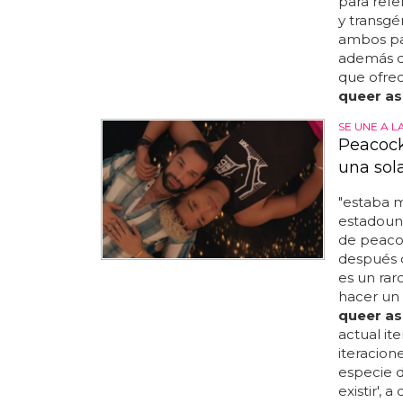
para refe
y transgén
ambos país
además d
que ofrec
queer as
SE UNE A L
Peacock
una sol
"estaba 
estadouni
de peacoc
después 
es un rar
hacer un 
queer as
actual it
iteracion
especie d
existir',