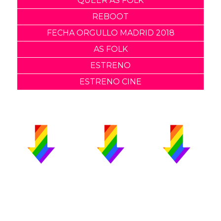
QUEER AS FOLK
REBOOT
FECHA ORGULLO MADRID 2018
AS FOLK
ESTRENO
ESTRENO CINE