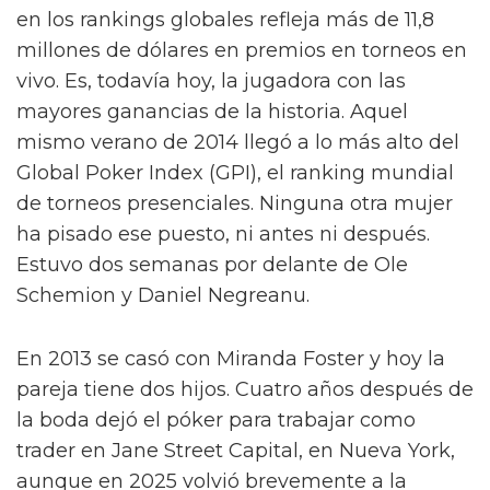
en los rankings globales refleja más de 11,8
millones de dólares en premios en torneos en
vivo. Es, todavía hoy, la jugadora con las
mayores ganancias de la historia. Aquel
mismo verano de 2014 llegó a lo más alto del
Global Poker Index (GPI), el ranking mundial
de torneos presenciales. Ninguna otra mujer
ha pisado ese puesto, ni antes ni después.
Estuvo dos semanas por delante de Ole
Schemion y Daniel Negreanu.
En 2013 se casó con Miranda Foster y hoy la
pareja tiene dos hijos. Cuatro años después de
la boda dejó el póker para trabajar como
trader en Jane Street Capital, en Nueva York,
aunque en 2025 volvió brevemente a la