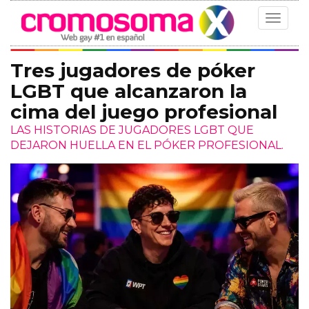
Toggle
navigat
Tres jugadores de póker
LGBT que alcanzaron la
cima del juego profesional
LAS HISTORIAS DE JUGADORES LGBT QUE
DEJARON HUELLA EN EL PÓKER PROFESIONAL.