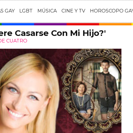
AS GAY
LGBT
MÚSICA
CINE Y TV
HOROSCOPO GA
ere Casarse Con Mi Hijo?'
 DE CUATRO