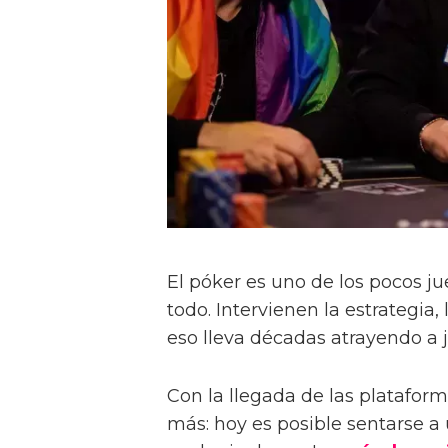
El póker es uno de los pocos j
todo. Intervienen la estrategia,
eso lleva décadas atrayendo a 
Con la llegada de las plataform
más: hoy es posible sentarse a