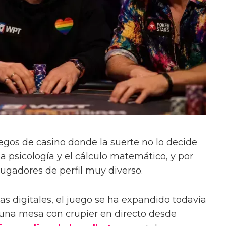
uegos de casino donde la suerte no lo decide
 la psicología y el cálculo matemático, y por
jugadores de perfil muy diverso.
as digitales, el juego se ha expandido todavía
 una mesa con crupier en directo desde