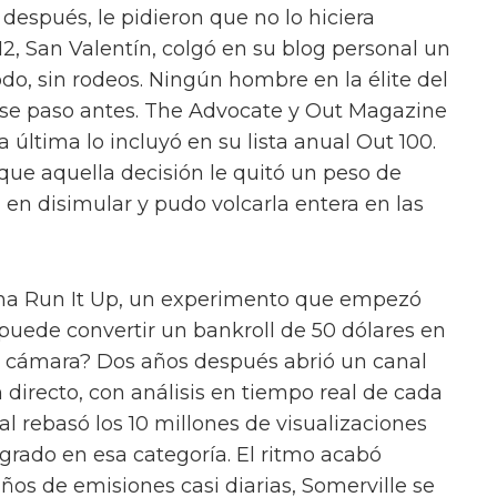
 después, le pidieron que no lo hiciera
12, San Valentín, colgó en su blog personal un
do, sin rodeos. Ningún hombre en la élite del
ese paso antes. The Advocate y Out Magazine
a última lo incluyó en su lista anual Out 100.
ue aquella decisión le quitó un peso de
 en disimular y pudo volcarla entera en las
cha Run It Up, un experimento que empezó
 puede convertir un bankroll de 50 dólares en
e cámara? Dos años después abrió un canal
 directo, con análisis en tiempo real de cada
l rebasó los 10 millones de visualizaciones
grado en esa categoría. El ritmo acabó
años de emisiones casi diarias, Somerville se