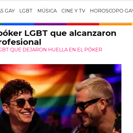
AS GAY
LGBT
MÚSICA
CINE Y TV
HOROSCOPO GA
 póker LGBT que alcanzaron
rofesional
LGBT QUE DEJARON HUELLA EN EL PÓKER