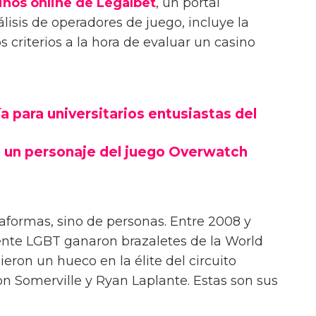
inos online de Legalbet
, un portal
lisis de operadores de juego, incluye la
 criterios a la hora de evaluar un casino
 para universitarios entusiastas del
 un personaje del juego Overwatch
taformas, sino de personas. Entre 2008 y
ente LGBT ganaron brazaletes de la World
ieron un hueco en la élite del circuito
on Somerville y Ryan Laplante. Estas son sus