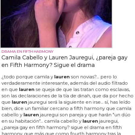
DRAMA EN FIFTH HARMONY
Camila Cabello y Lauren Jauregui, ¿pareja gay
en Fifth Harmony? Sigue el drama
¿todo porque camila y
lauren
son novias?... pero lo
verdaderamente interesante, además del audio filtrado
en que
lauren
se queja de que las tratan como esclavas,
son las declaraciones de la tía de dinah, que da por hecho
que
lauren
jauregui será la siguiente en irse... sí, has leído
bien, dice un familiar cercano a fifth harmony que camila
cabello y
lauren
jauregui son pareja y que harán "un dúo
en su habitación"... camila cabello y
lauren
jauregui,
¿pareja gay en fifth harmony? sigue el drama en fifth
harmony, que más que como fourth harmony tras la