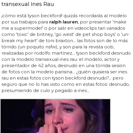
transexual Ines Rau
¡cómo está tyson beckford! quizás recordarás al modelo
por sus trabajos para
ralph lauren
, por presentar 'make
me a supermodel' o por salir en videoclips tan variados
como 'toxic' de britney, 'go west' de pet shop boys' o 'un-
break my heart' de toni braxton... las fotos son de lo más
tórrido (un poquito nsfw), y son para la revista oob,
realizadas por rodolfo martínez... tyson beckford desnudo
con la modelo transexual ines rau: el modelo, actor y
presentador de 42 años, desnudo en una tórrida sesión
de fotos con la modelo parisina... ¿quién quisiera ser ines
rau en estas fotos con tyson beckford desnudo?... pero
seguro que no lo has visto como en estas fotos: desnudo,
presumiendo de culo y pegado a ines...