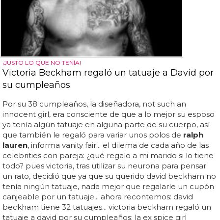
¡JUSTO LO QUE NO TENÍA!
Victoria Beckham regaló un tatuaje a David por
su cumpleaños
Por su 38 cumpleaños, la diseñadora, not such an
innocent girl, era consciente de que a lo mejor su esposo
ya tenía algún tatuaje en alguna parte de su cuerpo, así
que también le regaló para variar unos polos de
ralph
lauren
, informa vanity fair... el dilema de cada año de las
celebrities con pareja: ¿qué regalo a mi marido si lo tiene
todo? pues victoria, tras utilizar su neurona para pensar
un rato, decidió que ya que su querido david beckham no
tenía ningún tatuaje, nada mejor que regalarle un cupón
canjeable por un tatuaje... ahora recontemos: david
beckham tiene 32 tatuajes... victoria beckham regaló un
tatuaje a david por su cumpleaños: la ex spice girl