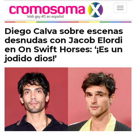
Toggle
navigat
Diego Calva sobre escenas
desnudas con Jacob Elordi
en On Swift Horses: ‘¡Es un
jodido dios!’