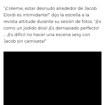
“¡Créeme, estar desnudo alrededor de Jacob
Elordi es intimidante!” dijo la estrella a la
revista attitude durante su sesión de fotos. “¡Es
como un jodido dios! ¡Es demasiado perfecto!
… ¡Es difícil no hacer una escena sexy con
Jacob sin camiseta!”