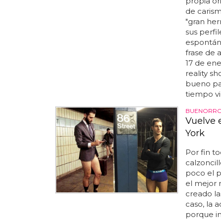
propia or
de carism
"gran her
sus perfil
espontáne
frase de 
17 de ene
reality s
bueno par
tiempo vi
BUENORROS
Vuelve 
York
Por fin t
calzoncil
poco el p
el mejor
creado l
caso, la 
porque im