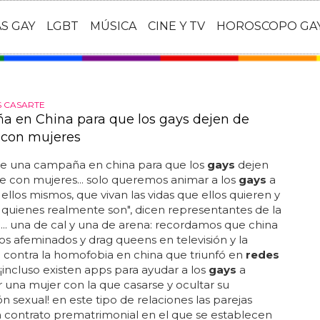
AS GAY
LGBT
MÚSICA
CINE Y TV
HOROSCOPO GA
 CASARTE
 en China para que los gays dejen de
 con mujeres
 de una campaña en china para que los
gays
dejen
e con mujeres... solo queremos animar a los
gays
a
ellos mismos, que vivan las vidas que ellos quieren y
quienes realmente son", dicen representantes de la
. una de cal y una de arena: recordamos que china
os afeminados y drag queens en televisión y la
contra la homofobia en china que triunfó en
redes
. ¡incluso existen apps para ayudar a los
gays
a
 una mujer con la que casarse y ocultar su
ón sexual! en este tipo de relaciones las parejas
 contrato prematrimonial en el que se establecen