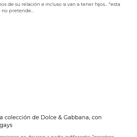
os de su relación e incluso si van a tener hijos... "esta
no pretende...
a colección de Dolce & Gabbana, con
 gays
raciones no dejaron a nadie indiferente: "nosotros,