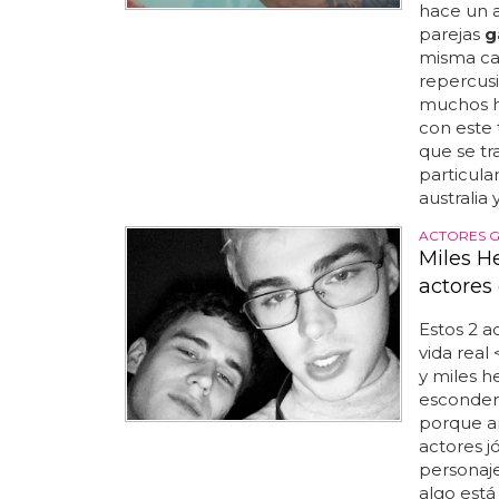
hace un 
parejas
g
misma cam
repercus
muchos h
con este
que se tr
particula
australia 
ACTORES G
Miles H
actores 
Estos 2 a
vida real 
y miles h
esconden
porque am
actores 
personaje
algo está