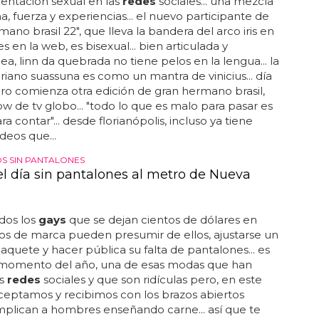
ientación sexual en las
redes
sociales... una mezcla
a, fuerza y experiencias... el nuevo participante de
mano brasil 22", que lleva la bandera del arco iris en
es en la web, es bisexual... bien articulada y
a, linn da quebrada no tiene pelos en la lengua... la
ariano suassuna es como un mantra de vinicius... día
ro comienza otra edición de gran hermano brasil,
how de tv globo... "todo lo que es malo para pasar es
a contar"... desde florianópolis, incluso ya tiene
deos que...
 SIN PANTALONES
el día sin pantalones al metro de Nueva
odos los
gays
que se dejan cientos de dólares en
los de marca pueden presumir de ellos, ajustarse un
aquete y hacer pública su falta de pantalones... es
 momento del año, una de esas modas que han
as
redes
sociales y que son ridículas pero, en este
aceptamos y recibimos con los brazos abiertos
plican a hombres enseñando carne... así que te