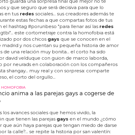
orto guarda una sorpresa final que mejor no te
s y que seguro que será decisiva para que lo
s en tus
redes
sociales... sus creadores además te
rante estas fechas a que compartas fotos de tus
 el hashtag #porunbeso "para llenar así las
redes
gtbi"... este cortometraje contra la homofobia está
izado por dos chicos
gays
que se conocen en el
e madrid y nos cuentan su pequeña historia de amor
s de una relación muy bonita... el corto ha sido
por david velduque con guion de marco laborda,
o por neurads en colaboración con los compañeros
ista shangay... muy real y con sorpresa: comparte
o, el corto del orgullo...
A HOMOFOBIA
cio anima a las parejas gays a cogerse de
o
 los avances sociales que hemos vivido, la
n que tienen las parejas
gays
en el mundo ¿cómo
r que aún haya parejas que tengan miedo de darse
r la calle?... se repite la historia por san valentín: