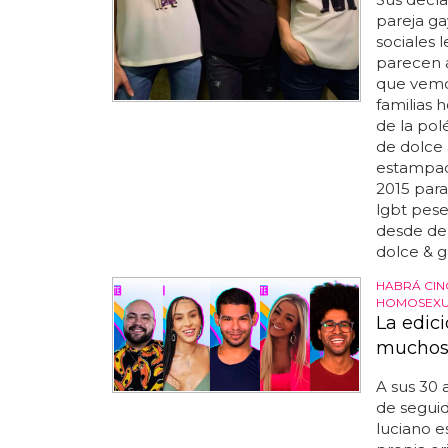
pareja ga
sociales 
parecen a
que vemo
familias 
de la pol
de dolce
estampado
2015 para
lgbt pese
desde den
dolce & g
HABRÁ CIN
HOMOSEXU
La edic
muchos 
A sus 30 a
de seguid
luciano e