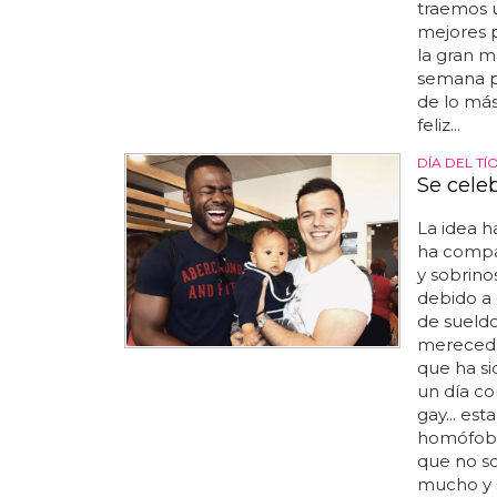
traemos u
mejores 
la gran m
semana p
de lo más
feliz...
DÍA DEL TÍ
Se celeb
La idea h
ha compa
y sobrino
debido a 
de sueldo
merecedo
que ha si
un día co
gay... es
homófobos
que no so
mucho y s