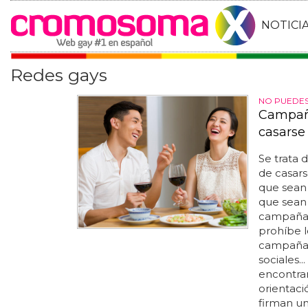
NOTICI
Redes gays
NO PUEDES
Campaña
casarse
Se trata
de casars
que sean 
que sean 
campaña..
prohíbe l
campaña 
sociales..
encontrar
orientaci
firman un