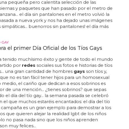
na pequeña pero calentita selección de las
piernas y paquetes que han pasado por el metro de
anzana... el día sin pantalones en el metro volvió la
asada a nueva york y nos ha dejado unas imágenes
 simpáticas... buenorros sin pantalones! el día más
O GAY
ra el primer Día Oficial de los Tíos Gays
a tenido muchísimo éxito y gente de todo el mundo
rtido por
redes
sociales sus fotos e historias de tíos
s... una gran cantidad de hombres
gays
son tíos y,
que no es tan fácil tener hijos para un homosexual
 medio, el cariño que dedican a esos sobrinos es
r de una mención... ¿tienes sobrinos? que sepas
do el día del tío gay... la semana pasada se celebró
n el que muchos estaréis encantados: el día del tío
ta campaña es un gran ejemplo para demostrar a los
 que quieren alejar la realidad lgbt de los niños
lo no pasa nada sino que los niños aprenden
on muy felices...