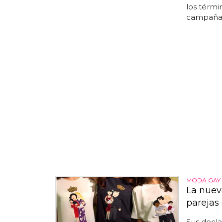
los términ
campaña 
MODA GAY
La nuev
parejas
Sus decla