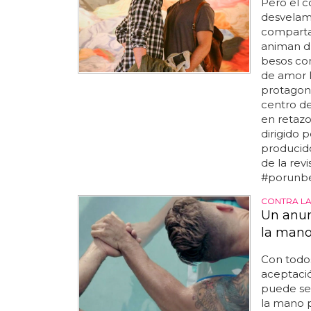
Pero el c
desvelamo
comparta
animan du
besos con
de amor l
protagon
centro d
en retazo
dirigido 
producid
de la rev
#porunbes
CONTRA L
Un anun
la man
Con todos
aceptació
puede se
la mano po