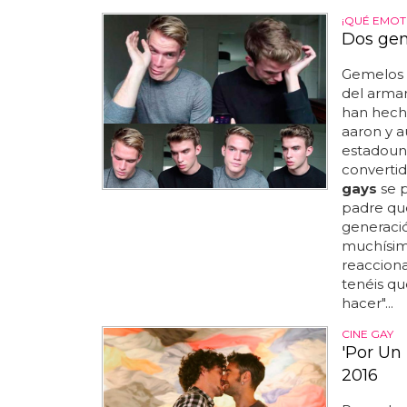
¡QUÉ EMOT
Dos gem
Gemelos
del armar
han hech
aaron y 
estadouni
convertid
gays
se p
padre que
generació
muchísimo
reacciona 
tenéis qu
hacer"...
CINE GAY
'Por Un 
2016