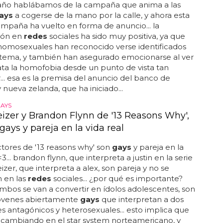
año hablábamos de la campaña que anima a las
ays
a cogerse de la mano por la calle, y ahora esta
paña ha vuelto en forma de anuncio... la
ión en
redes
sociales ha sido muy positiva, ya que
omosexuales han reconocido verse identificados
 tema, y también han asegurado emocionarse al ver
ata la homofobia desde un punto de vista tan
r... esa es la premisa del anuncio del banco de
y nueva zelanda, que ha iniciado...
AYS
eizer y Brandon Flynn de '13 Reasons Why',
gays y pareja en la vida real
ctores de '13 reasons why' son
gays
y pareja en la
<3... brandon flynn, que interpreta a justin en la serie
eizer, que interpreta a alex, son pareja y no se
 en las
redes
sociales... ¿por qué es importante?
bos se van a convertir en ídolos adolescentes, son
jóvenes abiertamente
gays
que interpretan a dos
s antagónicos y heterosexuales... esto implica que
 cambiando en el star system norteamericano, y