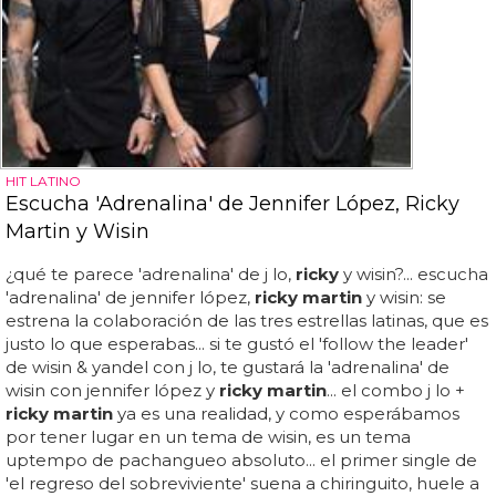
HIT LATINO
Escucha 'Adrenalina' de Jennifer López, Ricky
Martin y Wisin
¿qué te parece 'adrenalina' de j lo,
ricky
y wisin?... escucha
'adrenalina' de jennifer lópez,
ricky martin
y wisin: se
estrena la colaboración de las tres estrellas latinas, que es
justo lo que esperabas... si te gustó el 'follow the leader'
de wisin & yandel con j lo, te gustará la 'adrenalina' de
wisin con jennifer lópez y
ricky martin
... el combo j lo +
ricky martin
ya es una realidad, y como esperábamos
por tener lugar en un tema de wisin, es un tema
uptempo de pachangueo absoluto... el primer single de
'el regreso del sobreviviente' suena a chiringuito, huele a