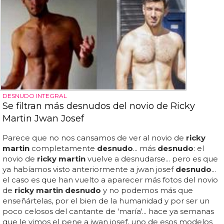
DESNUDO INTEGRAL
Se filtran más desnudos del novio de Ricky
Martin Jwan Josef
Parece que no nos cansamos de ver al novio de
ricky
martin
completamente
desnudo
... más
desnudo
: el
novio de
ricky martin
vuelve a desnudarse... pero es que
ya habíamos visto anteriormente a jwan josef
desnudo
...
el caso es que han vuelto a aparecer más fotos del novio
de
ricky martin desnudo
y no podemos más que
enseñártelas, por el bien de la humanidad y por ser un
poco celosos del cantante de 'maría'... hace ya semanas
que le vimos el pene a jwan josef, uno de esos modelos