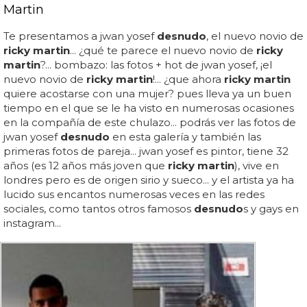
Martin
Te presentamos a jwan yosef
desnudo
, el nuevo novio de
ricky martin
... ¿qué te parece el nuevo novio de
ricky
martin
?... bombazo: las fotos + hot de jwan yosef, ¡el
nuevo novio de
ricky martin
!... ¿que ahora
ricky martin
quiere acostarse con una mujer? pues lleva ya un buen
tiempo en el que se le ha visto en numerosas ocasiones
en la compañía de este chulazo... podrás ver las fotos de
jwan yosef
desnudo
en esta galería y también las
primeras fotos de pareja... jwan yosef es pintor, tiene 32
años (es 12 años más joven que
ricky martin
), vive en
londres pero es de origen sirio y sueco... y el artista ya ha
lucido sus encantos numerosas veces en las redes
sociales, como tantos otros famosos
desnudo
s y gays en
instagram...