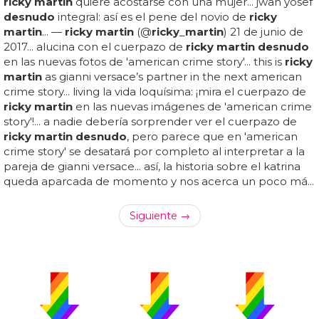
ricky martin
quiere acostarse con una mujer... jwan yosef
desnudo
integral: así es el pene del novio de
ricky
martin
... —
ricky martin
(@
ricky
_
martin
) 21 de junio de
2017... alucina con el cuerpazo de
ricky martin desnudo
en las nuevas fotos de 'american crime story'... this is
ricky
martin
as gianni versace’s partner in the next american
crime story... living la vida loquísima: ¡mira el cuerpazo de
ricky martin
en las nuevas imágenes de 'american crime
story'!... a nadie debería sorprender ver el cuerpazo de
ricky martin desnudo
, pero parece que en 'american
crime story' se desatará por completo al interpretar a la
pareja de gianni versace... así, la historia sobre el katrina
queda aparcada de momento y nos acerca un poco má...
Siguiente →