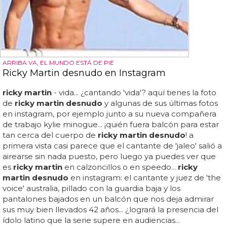
ARRIBA VA, EL MUNDO ESTÁ DE PIE
Ricky Martin desnudo en Instagram
ricky martin
- vida... ¿cantando 'vida'? aquí tienes la foto
de
ricky martin desnudo
y algunas de sus últimas fotos
en instagram, por ejemplo junto a su nueva compañera
de trabajo kylie minogue... ¡quién fuera balcón para estar
tan cerca del cuerpo de
ricky martin desnudo
! a
primera vista casi parece que el cantante de 'jaleo' salió a
airearse sin nada puesto, pero luego ya puedes ver que
es
ricky martin
en calzoncillos o en speedo...
ricky
martin desnudo
en instagram: el cantante y juez de 'the
voice' australia, pillado con la guardia baja y los
pantalones bajados en un balcón que nos deja admirar
sus muy bien llevados 42 años... ¿logrará la presencia del
ídolo latino que la serie supere en audiencias...