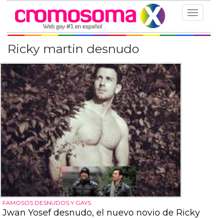
Toggle
navigat
Ricky martin desnudo
FAMOSOS DESNUDOS Y GAYS
Jwan Yosef desnudo, el nuevo novio de Ricky