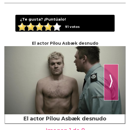
¿Te gusta? ¡Puntúalo!
91
votos
El actor Pilou Asbæk desnudo
⟩
El actor Pilou Asbæk desnudo