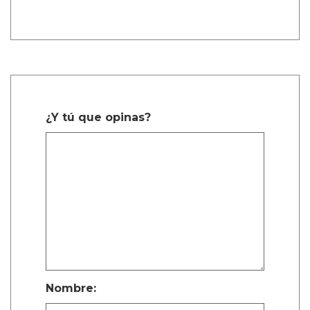
1 Comentarios
sachi durango manco
Dic. 27, 2025, 6:38 a.m.
Mencanta
¿Y tú que opinas?