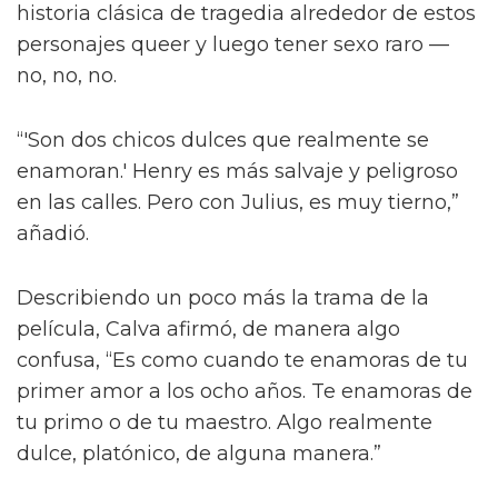
También le contó a la publicación que las
escenas de sexo tratan “sobre amor real”, tal
como lo describió el director Dan Minahan.
“Él nos dijo: 'No quiero provocar al público.
Esto se trata de amor real. No quiero una
historia clásica de tragedia alrededor de estos
personajes queer y luego tener sexo raro —
no, no, no.
“'Son dos chicos dulces que realmente se
enamoran.' Henry es más salvaje y peligroso
en las calles. Pero con Julius, es muy tierno,”
añadió.