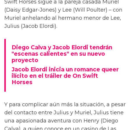
Diego Calva ha hablado sobre las escenas
desnudas con el actor de Euphoria y su novio
en pantalla Jacob Elordi para On Swift Horses,
describiéndolas como 'intimidantes'.
Basada en el libro de Shannon Pufahl, On
Swift Horses sigue a la pareja casada Muriel
(Daisy Edgar-Jones) y Lee (Will Poulter) – con
Muriel anhelando al hermano menor de Lee,
Julius (Jacob Elordi).
Diego Calva y Jacob Elordi tendrán
"escenas calientes" en su nuevo
proyecto