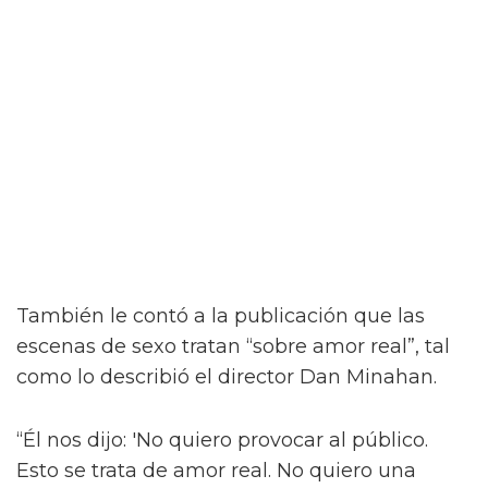
“¡Créeme, estar desnudo alrededor de Jacob
Elordi es intimidante!” dijo la estrella a la
revista attitude durante su sesión de fotos. “¡Es
como un jodido dios! ¡Es demasiado perfecto!
… ¡Es difícil no hacer una escena sexy con
Jacob sin camiseta!”