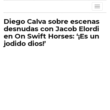
Toggle
navigat
Diego Calva sobre escenas
desnudas con Jacob Elordi
en On Swift Horses: ‘¡Es un
jodido dios!’