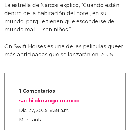
Describiendo un poco más la trama de la
película, Calva afirmó, de manera algo
confusa, “Es como cuando te enamoras de tu
primer amor a los ocho años. Te enamoras de
tu primo o de tu maestro. Algo realmente
dulce, platónico, de alguna manera.”
La estrella de Narcos explicó, “Cuando están
dentro de la habitación del hotel, en su
mundo, porque tienen que esconderse del
mundo real — son niños.”
On Swift Horses es una de las películas queer
más anticipadas que se lanzarán en 2025.