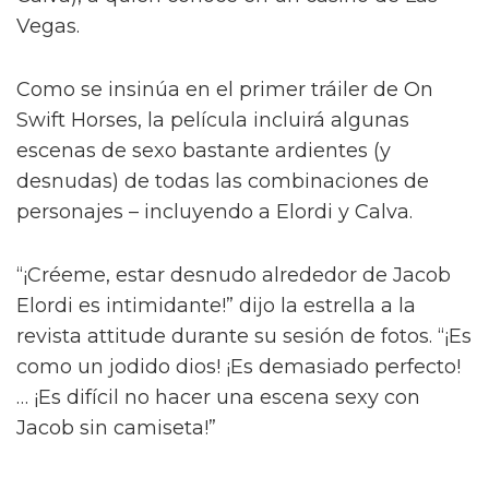
Jacob Elordi inicia un romance queer
ilícito en el tráiler de On Swift
Horses
Y para complicar aún más la situación, a pesar
del contacto entre Julius y Muriel, Julius tiene
una apasionada aventura con Henry (Diego
Calva), a quien conoce en un casino de Las
Vegas.
Como se insinúa en el primer tráiler de On
Swift Horses, la película incluirá algunas
escenas de sexo bastante ardientes (y
desnudas) de todas las combinaciones de
personajes – incluyendo a Elordi y Calva.