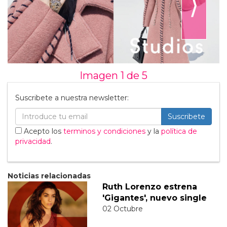
⟩
Imagen 1 de
5
Suscribete a nuestra newsletter:
Suscribete
Acepto los
terminos y condiciones
y la
política de
privacidad
.
Noticias relacionadas
Ruth Lorenzo estrena
'Gigantes', nuevo single
02 Octubre