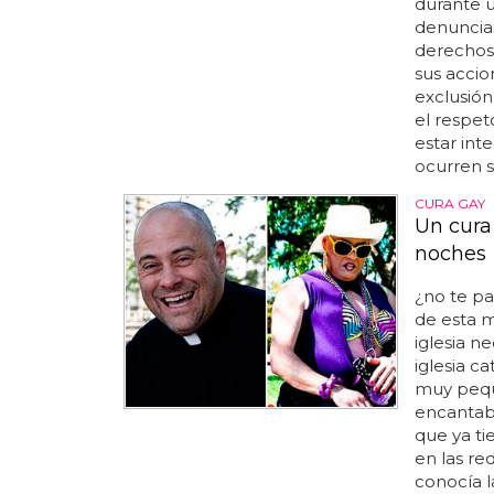
durante u
denuncias
derechos 
sus accion
exclusión
el respet
estar int
ocurren s
CURA GAY
Un cura
noches
¿no te pa
de esta 
iglesia n
iglesia c
muy pequ
encantaba
que ya t
en las re
conocía l