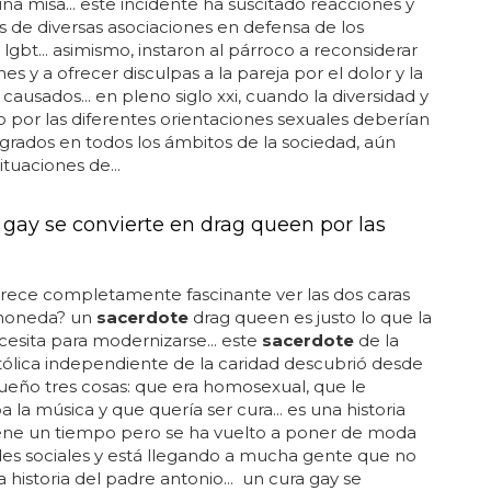
na misa... este incidente ha suscitado reacciones y
 de diversas asociaciones en defensa de los
lgbt... asimismo, instaron al párroco a reconsiderar
es y a ofrecer disculpas a la pareja por el dolor y la
 causados... en pleno siglo xxi, cuando la diversidad y
o por las diferentes orientaciones sexuales deberían
egrados en todos los ámbitos de la sociedad, aún
ituaciones de...
 gay se convierte en drag queen por las
rece completamente fascinante ver las dos caras
moneda? un
sacerdote
drag queen es justo lo que la
ecesita para modernizarse... este
sacerdote
de la
atólica independiente de la caridad descubrió desde
eño tres cosas: que era homosexual, que le
 la música y que quería ser cura... es una historia
iene un tiempo pero se ha vuelto a poner de moda
des sociales y está llegando a mucha gente que no
a historia del padre antonio... un cura gay se