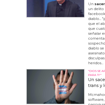
Un
sace
un delito 
facebook 
diablo...
que el ab
que cualq
señalar e
comentar
sospechos
diablo s
asesinato.
disculpas
heridos...
"DIOS SE A
PARA TI'"
Un sace
trans y 
Mcmahon,
software,
parroquia