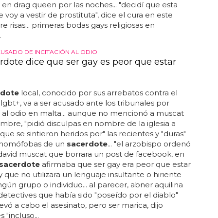
 en drag queen por las noches... "decidí que esta
voy a vestir de prostituta", dice el cura en este
re risas... primeras bodas gays religiosas en
.
CUSADO DE INCITACIÓN AL ODIO
rdote dice que ser gay es peor que estar
rdote
local, conocido por sus arrebatos contra el
 lgbt+, va a ser acusado ante los tribunales por
n al odio en malta... aunque no mencionó a muscat
mbre, "pidió disculpas en nombre de la iglesia a
que se sintieron heridos por" las recientes y "duras"
 homófobas de un
sacerdote
... "el arzobispo ordenó
david muscat que borrara un post de facebook, en
sacerdote
afirmaba que ser gay era peor que estar
y que no utilizara un lenguaje insultante o hiriente
ngún grupo o individuo... al parecer, abner aquilina
s detectives que había sido "poseído por el diablo"
evó a cabo el asesinato, pero ser marica, dijo
 "incluso...