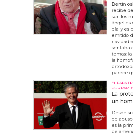
Bertín o
recibe de
son los m
ángel es 
día, y es
emitido de
navidad e
sentaba c
temas: la 
la homofo
ortodoxos
parece qu
EL PAPA F
POR PARTE
La prot
un hom
Desde su 
de abusos
es la pri
de améric