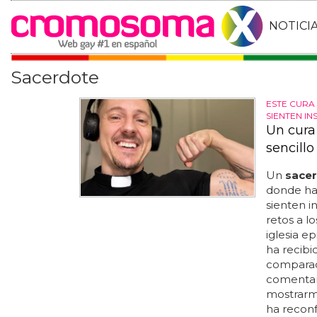
NOTICI
Sacerdote
ESTE CURA
SIENTEN I
Un cura
sencillo
Un
sace
donde ha 
sienten i
retos a 
iglesia e
ha recibi
comparaci
comentar
mostrarme
ha recon