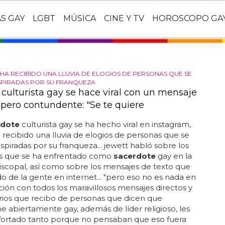
AS GAY
LGBT
MÚSICA
CINE Y TV
HOROSCOPO GA
 HA RECIBIDO UNA LLUVIA DE ELOGIOS DE PERSONAS QUE SE
NSPIRADAS POR SU FRANQUEZA
 culturista gay se hace viral con un mensaje
 pero contundente: "Se te quiere
rdote
culturista gay se ha hecho viral en instagram,
recibido una lluvia de elogios de personas que se
nspiradas por su franqueza... jewett habló sobre los
los que se ha enfrentado como
sacerdote
gay en la
piscopal, así como sobre los mensajes de texto que
do de la gente en internet... "pero eso no es nada en
ón con todos los maravillosos mensajes directos y
ios que recibo de personas que dicen que
 abiertamente gay, además de líder religioso, les
fortado tanto porque no pensaban que eso fuera