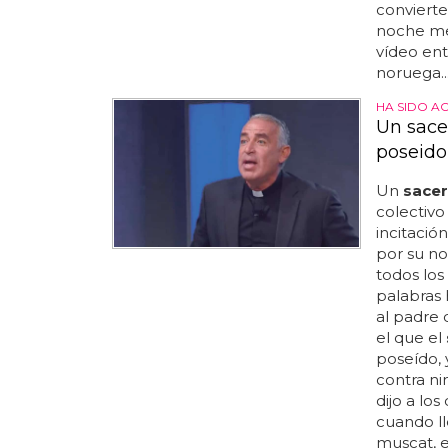
convierte
noche me 
vídeo ent
noruega..
HA SIDO A
Un sace
poseido
Un
sace
colectivo
incitació
por su no
todos los 
palabras
al padre 
el que el
poseído, 
contra ni
dijo a lo
cuando ll
muscat, es