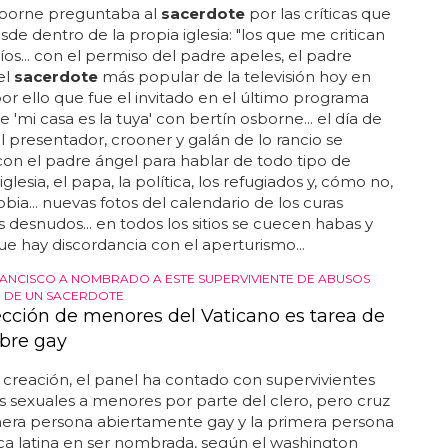
sborne preguntaba al
sacerdote
por las críticas que
sde dentro de la propia iglesia: "los que me critican
íos... con el permiso del padre apeles, el padre
el
sacerdote
más popular de la televisión hoy en
 por ello que fue el invitado en el último programa
 'mi casa es la tuya' con bertín osborne... el día de
l presentador, crooner y galán de lo rancio se
on el padre ángel para hablar de todo tipo de
iglesia, el papa, la política, los refugiados y, cómo no,
bia... nuevas fotos del calendario de los curas
 desnudos... en todos los sitios se cuecen habas y
e hay discordancia con el aperturismo...
RANCISCO A NOMBRADO A ESTE SUPERVIVIENTE DE ABUSOS
 DE UN SACERDOTE
ección de menores del Vaticano es tarea de
bre gay
creación, el panel ha contado con supervivientes
 sexuales a menores por parte del clero, pero cruz
mera persona abiertamente gay y la primera persona
a latina en ser nombrada, según el washington