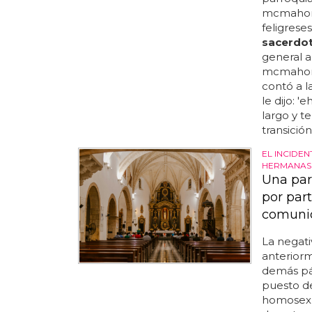
mcmahon 
feligres
sacerdo
general a
mcmahon
contó a l
le dijo: '
largo y t
transició
EL INCIDE
HERMANAS
Una par
por part
comuni
La negati
anteriorm
demás pár
puesto de
homosexu