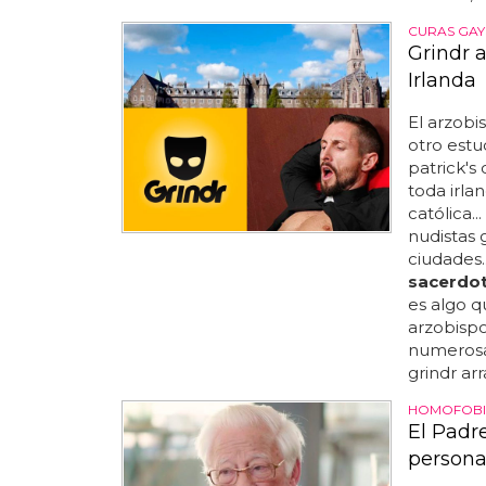
CURAS GAY
Grindr 
Irlanda
El arzobi
otro estu
patrick's
toda irlan
católica..
nudistas 
ciudades.
sacerdo
es algo q
arzobispo
numerosas
grindr ar
HOMOFOBIA
El Padr
persona