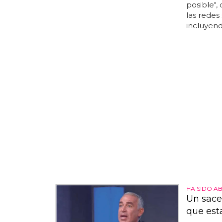
posible", 
las redes
incluyend
HA SIDO A
Un sace
que est