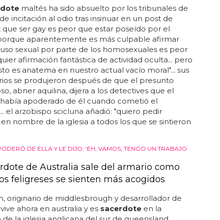
rdote
maltés ha sido absuelto por los tribunales de
de incitación al odio tras insinuar en un post de
que ser gay es peor que estar poseído por el
 "porque aparentemente es más culpable afirmar
uso sexual por parte de los homosexuales es peor
uier afirmación fantástica de actividad oculta... pero
sto es anatema en nuestro actual vacío moral"... sus
ios se produjeron después de que el presunto
o, abner aquilina, dijera a los detectives que el
e había apoderado de él cuando cometió el
.. el arzobispo scicluna añadió: "quiero pedir
 en nombre de la iglesia a todos los que se sintieron
PODERÓ DE ELLA Y LE DIJO: 'EH, VAMOS, TENGO UN TRABAJO
rdote de Australia sale del armario como
los feligreses se sienten más acogidos
 originario de middlesbrough y desarrollador de
 vive ahora en australia y es
sacerdote
en la
 de la iglesia anglicana del sur de queensland...