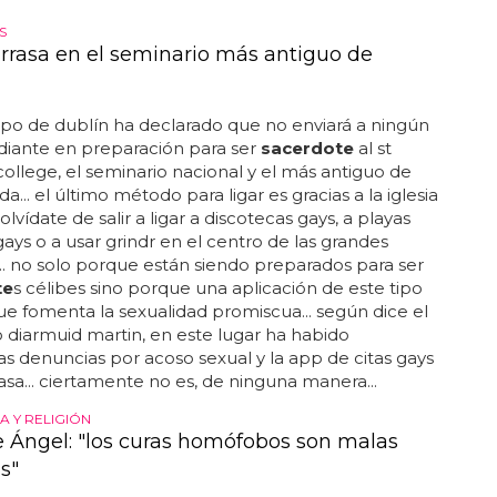
S
arrasa en el seminario más antiguo de
spo de dublín ha declarado que no enviará a ningún
diante en preparación para ser
sacerdote
al st
 college, el seminario nacional y el más antiguo de
da... el último método para ligar es gracias a la iglesia
. olvídate de salir a ligar a discotecas gays, a playas
gays o a usar grindr en el centro de las grandes
.. no solo porque están siendo preparados para ser
te
s célibes sino porque una aplicación de este tipo
ue fomenta la sexualidad promiscua... según dice el
 diarmuid martin, en este lugar ha habido
 denuncias por acoso sexual y la app de citas gays
rasa... ciertamente no es, de ninguna manera...
 Y RELIGIÓN
e Ángel: "los curas homófobos son malas
s"