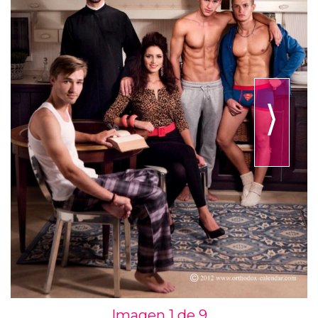
⟩
Imagen 1 de
9