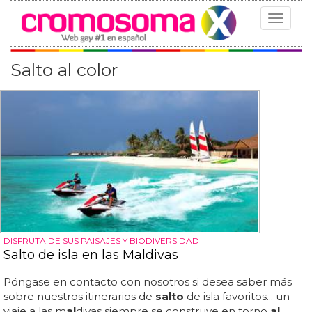
Toggle
navigat
Salto al color
DISFRUTA DE SUS PAISAJES Y BIODIVERSIDAD
Salto de isla en las Maldivas
Póngase en contacto con nosotros si desea saber más
sobre nuestros itinerarios de
salto
de isla favoritos... un
viaje a las m
al
divas siempre se construye en torno
al