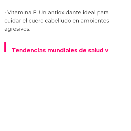
• Vitamina E: Un antioxidante ideal para
cuidar el cuero cabelludo en ambientes
agresivos.
Tendencias mundiales de salud y
bienestar para 2022
Por qué el casino online puede ser
una gran alternativa para los
jugadores LGTB
La sequedad y descamación pasan a segundo
plano cuando estos elementos actúan juntos.
Además, el cabello parece recuperar grosor y
vitalidad, algo que quienes sufren de caída y