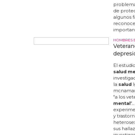
salud me
consiguió
conseguido
preocupac
¿Cómo s
Estas per
personas
personas 
important
satisface
abrigo o 
important
ofrecerle
tratadas 
problemas
de protec
algunos 
reconocer
importante