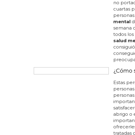
plenament
tener efe
físico...
negativos
transgéner
el bullyin
recursos.
en su conj
LA PANDEM
COLECTIV
Empeora
A todos l
sentían 
pandemia
no porta
cuartas p
personas
mental
d
semana de
todos los