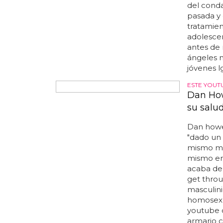
suicidio 
depresión
incluyen s
de interé
para dorm
desespera
existen di
SU FAMILIA
Transex
"no se pr
vez que f
familia a
familias 
mental
..
del cond
pasada y 
tratamie
adolescen
antes de 
ángeles m