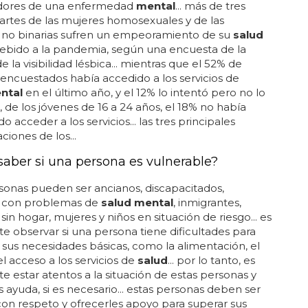
e en la vida pública y privada, y también puede
ctos negativos en su
salud
y bienestar emocional y
 además, la transfobia también puede tener efectos
 en el bienestar emocional y físico de las personas
o... se manifiesta en la discriminación verbal y física,
g, la exclusión social y la falta de acceso a servicios y
.. esta discriminación afecta también a la sociedad
unto, ya que limita la...
IA HA "MALTRATADO" LA SALUD DE LAS MUJERES DEL
O
 la salud mental de las mujeres LGTB+
os participantes en la encuesta se les preguntó si
que su
salud mental
había empeorado durante la
, independientemente de que se consideraran o
dores de una enfermedad
mental
... más de tres
artes de las mujeres homosexuales y de las
 no binarias sufren un empeoramiento de su
salud
ebido a la pandemia, según una encuesta de la
 la visibilidad lésbica... mientras que el 52% de
 encuestados había accedido a los servicios de