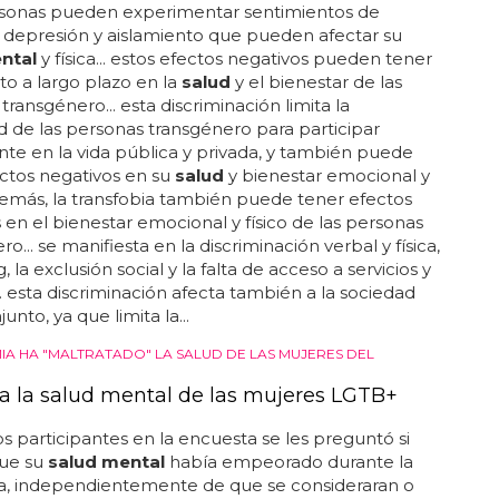
dr afecta a la
salud mental
de los gays... pero
to un efecto en la
salud mental
de los chicos que lo
 duda... de una forma igual de sorprendente que lo
s perfiles de páginas web lgbt, grindr nos trajo el
ás cómodo posible: localización + movilidad... estés
és, desbloqueas tu móvil y encuentras a todos los
ue quieras a tu alcance... también las personas
en con el rechazo se van a encontrar con muchos
 la cabeza al usar grindr... es un hecho que grindr y
 apps de ligoteo con el móvil han cambiado para
a forma de ligar... digamos que la app, y todas las
, han traído al mundo una versión extendida y...
fecta la transfobia a la sociedad?
rsonas pueden experimentar sentimientos de
 depresión y aislamiento que pueden afectar su
ntal
y física... estos efectos negativos pueden tener
o a largo plazo en la
salud
y el bienestar de las
transgénero... esta discriminación limita la
 de las personas transgénero para participar