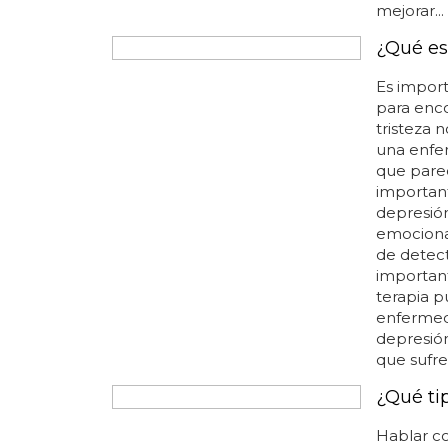
los cambi
mejorar...
¿Qué es
Es import
para enco
tristeza 