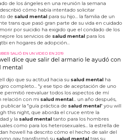
si no se trata adecuadamente... esta forma de
 también se conoce como trastorno bipolar... estos
entimientos de tristeza, fatiga, irritabilidad, pérdida
s en actividades, cambios en el apetito, problemas
ir, incapacidad para concentrarse, sentimientos de
nza y pensamientos de morir o suicidarse... si bien
ferentes tipos de depresión, hay...
 EXIGE RESPUESTAS
ual se suicida
estó atención en su
salud mental
... "pedí que cada
uera, se centraran en su
salud mental
... pero su
firma que el departamento de servicios para niños y
(dcfs) no le ayudó a acceder al tratamiento de
salud
. su madre se presentó ante la junta de supervisores
ado de los ángeles en una reunión la semana
describió cómo había intentado solicitar
nto de
salud mental
para su hijo... la familia de un
te trans que pasó gran parte de su vida en cuidado
morir por suicidio ha exigido que el condado de los
ejore los servicios de
salud mental
para los