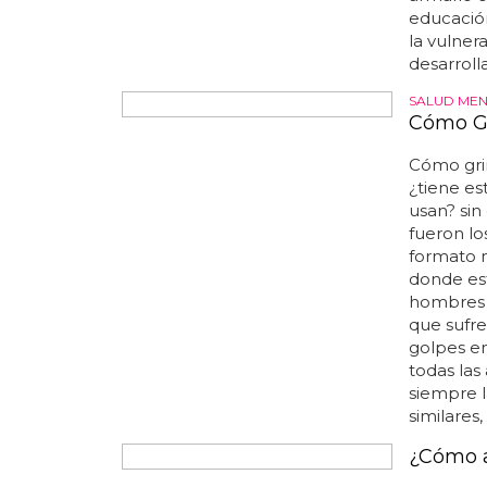
jóvenes l
ESTE YOUTU
Dan How
su salu
Dan howel
"dado un 
mismo me
mismo en
acaba de 
get throu
masculini
homosexua
youtube d
armario 
educación
la vulnera
desarrolla
SALUD MEN
Cómo Gr