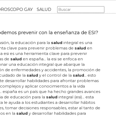
AS GAY
LGBT
MÚSICA
CINE Y TV
HOROSCOPO GA
demos prevenir con la enseñanza de ESI?
sión, la educación para la
salud
integral es una
nta clave para prevenir problemas de
salud
en
 la esi es una herramienta clave para prevenir
as de
salud
en españa... la esi se enfoca en
nar una educación integral que abarque la
ón de enfermedades y accidentes, la promoción de
l cuidado de la
salud
y el control de la
salud
... esto
te desarrollar habilidades para afrontar problemas
complejos y aplicar conocimientos a la vida
... españa es un país que ha hecho grandes avances
ia de educación para la
salud
integral (esi)... esta
 le ayuda a los estudiantes a desarrollar hábitos
es, tomar decisiones responsables, estar al tanto de