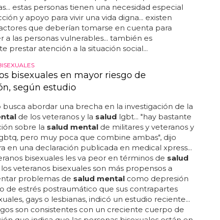
ntal
en el último año, y el 12% lo intentó pero no lo
, de los jóvenes de 16 a 24 años, el 18% no había
 acceder a los servicios... las tres principales
iones de los...
aber si una persona es vulnerable?
sonas pueden ser ancianos, discapacitados,
 con problemas de
salud mental
, inmigrantes,
sin hogar, mujeres y niños en situación de riesgo... es
e observar si una persona tiene dificultades para
r sus necesidades básicas, como la alimentación, el
el acceso a los servicios de
salud
... por lo tanto, es
e estar atentos a la situación de estas personas y
s ayuda, si es necesario... estas personas deben ser
con respeto y ofrecerles apoyo para superar sus
... estas personas tienen una necesidad especial
ción y apoyo para vivir una vida digna... existen
factores que deberían tomarse en cuenta para
 a las personas vulnerables... también es
 prestar atención a la situación social...