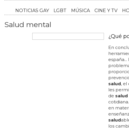
NOTICI
Salud mental
¿Qué po
En conclu
herramie
españa...
problem
proporcio
prevenci
salud
, e
les permi
de
salud
cotidiana
en mater
enseñanza
salud
abl