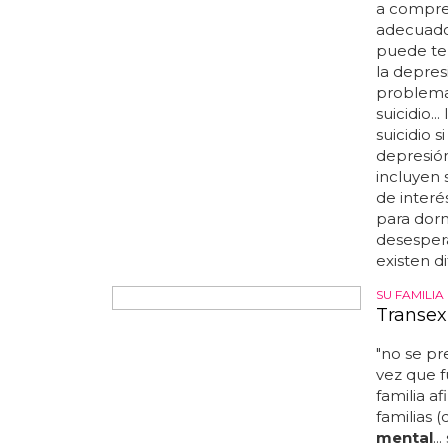
una enf
que parec
important
depresión
emocional
de detecta
important
terapia 
enfermeda
depresión
que sufre
¿Qué ti
Hablar co
a compre
adecuado
puede ten
la depres
problem
suicidio.