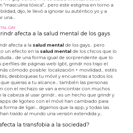
gtbi en hogares de adopción...
BER SALIÓ EN UN VIDEO EN 2019
ell dice que salir del armario le ayudó con
d mental
l dijo que su actitud hacia su
salud mental
ha
giro completo... "y ese tipo de aceptación de uno
 permitió reevaluar todos los aspectos de mí
 relación con mi
salud mental
... un año después,
publicar la "guía práctica de
salud mental
" you will
gh this night, que aborda el cruce entre la
dad y la
salud mental
tanto para los hombres
les como para los heterosexuales... la estrella de
an howell ha descrito cómo el hecho de salir del
como gay transformó su
salud mental
tras su
 "masculina tóxica"... pero este estigma en torno a
bilidad, dijo, le llevó a ignorar su auténtico yo y a
r una...
TAL GAY
indr afecta a la salud mental de los gays