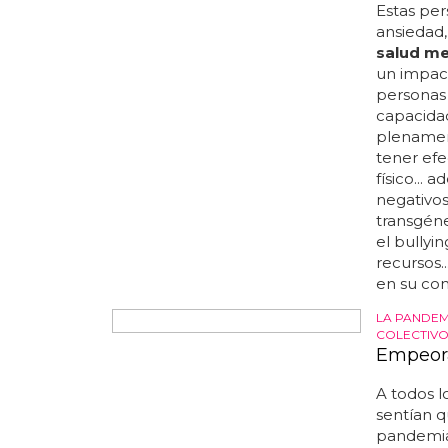
Cómo grin
¿tiene es
usan? sin
fueron lo
formato m
donde est
hombres q
que sufr
golpes en
todas las
siempre l
similares
¿Cómo a
Estas pe
ansiedad,
salud me
un impact
personas 
capacidad