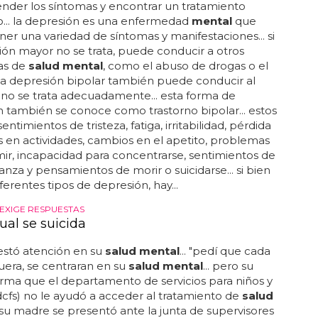
ermedad
mental
real... si alguien conoce a alguien
e estar sufriendo de depresión silenciosa, es
e ofrecerle ayuda y apoyo... esta forma de
 se caracteriza por la falta de una expresión
 clara, lo que hace que los síntomas sean difíciles
r... para tratar la depresión silenciosa es
e que la persona busque ayuda profesional... la
puede ayudar a la persona a comprender mejor su
d y a desarrollar habilidades para hacer frente a la
... muchas veces, puede ser difícil para las personas
n de depresión silenciosa pedir ayuda porque...
po de depresión es la más peligrosa?
n un profesional de la
salud mental
puede ayudar
nder los síntomas y encontrar un tratamiento
... la depresión es una enfermedad
mental
que
er una variedad de síntomas y manifestaciones... si
ión mayor no se trata, puede conducir a otros
as de
salud mental
, como el abuso de drogas o el
.. la depresión bipolar también puede conducir al