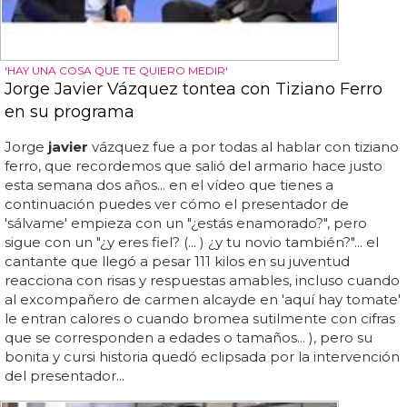
'HAY UNA COSA QUE TE QUIERO MEDIR'
Jorge Javier Vázquez tontea con Tiziano Ferro
en su programa
Jorge
javier
vázquez fue a por todas al hablar con tiziano
ferro, que recordemos que salió del armario hace justo
esta semana dos años... en el vídeo que tienes a
continuación puedes ver cómo el presentador de
'sálvame' empieza con un "¿estás enamorado?", pero
sigue con un "¿y eres fiel? (... ) ¿y tu novio también?"... el
cantante que llegó a pesar 111 kilos en su juventud
reacciona con risas y respuestas amables, incluso cuando
al excompañero de carmen alcayde en 'aquí hay tomate'
le entran calores o cuando bromea sutilmente con cifras
que se corresponden a edades o tamaños... ), pero su
bonita y cursi historia quedó eclipsada por la intervención
del presentador...