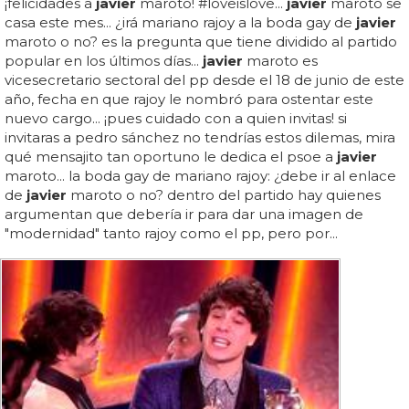
¡felicidades a
javier
maroto! #loveislove...
javier
maroto se
casa este mes... ¿irá mariano rajoy a la boda gay de
javier
maroto o no? es la pregunta que tiene dividido al partido
popular en los últimos días...
javier
maroto es
vicesecretario sectoral del pp desde el 18 de junio de este
año, fecha en que rajoy le nombró para ostentar este
nuevo cargo... ¡pues cuidado con a quien invitas! si
invitaras a pedro sánchez no tendrías estos dilemas, mira
qué mensajito tan oportuno le dedica el psoe a
javier
maroto... la boda gay de mariano rajoy: ¿debe ir al enlace
de
javier
maroto o no? dentro del partido hay quienes
argumentan que debería ir para dar una imagen de
"modernidad" tanto rajoy como el pp, pero por...