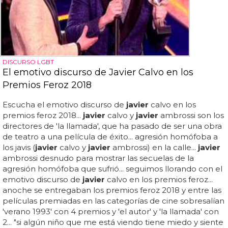
DISCURSO LGBT
El emotivo discurso de Javier Calvo en los
Premios Feroz 2018
Escucha el emotivo discurso de
javier
calvo en los
premios feroz 2018...
javier
calvo y
javier
ambrossi son los
directores de 'la llamada', que ha pasado de ser una obra
de teatro a una película de éxito... agresión homófoba a
los javis (
javier
calvo y
javier
ambrossi) en la calle...
javier
ambrossi desnudo para mostrar las secuelas de la
agresión homófoba que sufrió... seguimos llorando con el
emotivo discurso de
javier
calvo en los premios feroz...
anoche se entregaban los premios feroz 2018 y entre las
películas premiadas en las categorías de cine sobresalían
'verano 1993' con 4 premios y 'el autor' y 'la llamada' con
2... "si algún niño que me está viendo tiene miedo y siente