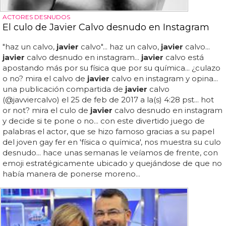
ACTORES DESNUDOS
El culo de Javier Calvo desnudo en Instagram
"haz un calvo,
javier
calvo"... haz un calvo,
javier
calvo...
javier
calvo desnudo en instagram...
javier
calvo está
apostando más por su física que por su química... ¿culazo
o no? mira el calvo de
javier
calvo en instagram y opina...
una publicación compartida de
javier
calvo
(@javviercalvo) el 25 de feb de 2017 a la(s) 4:28 pst... hot
or not? mira el culo de
javier
calvo desnudo en instagram
y decide si te pone o no... con este divertido juego de
palabras el actor, que se hizo famoso gracias a su papel
del joven gay fer en 'física o química', nos muestra su culo
desnudo... hace unas semanas le veíamos de frente, con
emoji estratégicamente ubicado y quejándose de que no
había manera de ponerse moreno...