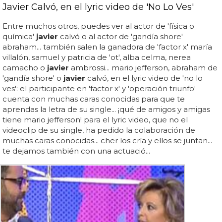
Javier Calvó, en el lyric video de 'No Lo Ves'
Entre muchos otros, puedes ver al actor de 'física o
química'
javier
calvó o al actor de 'gandía shore'
abraham... también salen la ganadora de 'factor x' maría
villalón, samuel y patricia de 'ot', alba celma, nerea
camacho o
javier
ambrossi... mario jefferson, abraham de
'gandía shore' o
javier
calvó, en el lyric video de 'no lo
ves': el participante en 'factor x' y 'operación triunfo'
cuenta con muchas caras conocidas para que te
aprendas la letra de su single... ¡qué de amigos y amigas
tiene mario jefferson! para el lyric video, que no el
videoclip de su single, ha pedido la colaboración de
muchas caras conocidas... cher los cría y ellos se juntan...
te dejamos también con una actuació...