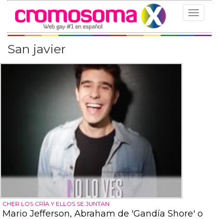
Toggle
navigat
San javier
CHER LOS CRÍA Y ELLOS SE JUNTAN
Mario Jefferson, Abraham de 'Gandía Shore' o