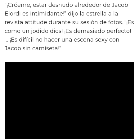
“¡Créeme, estar desnudo alrededor de Jacob
Elordi es intimidante!” dijo la estrella a la
revista attitude durante su sesión de fotos. “¡Es
como un jodido dios! ¡Es demasiado perfecto!
… ¡Es difícil no hacer una escena sexy con
Jacob sin camiseta!”