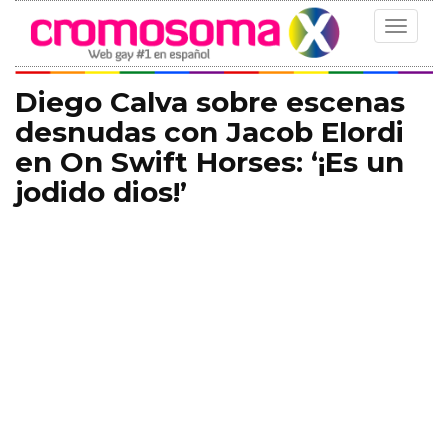
Toggle
navigat
Diego Calva sobre escenas
desnudas con Jacob Elordi
en On Swift Horses: ‘¡Es un
jodido dios!’