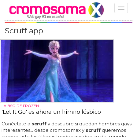
Toggle
navigat
Scruff app
LA BSO DE FROZEN
'Let It Go' es ahora un himno lésbico
Conéctate a
scruff
y descubre si quedan hombres gays
interesantes... desde cromosomax y
scruff
queremos
comentarte las últimas tendencias dentro del mundo