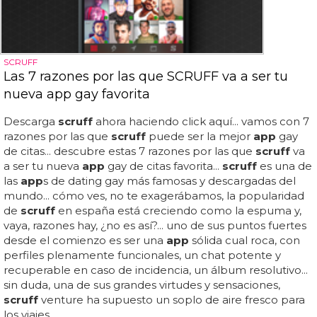
SCRUFF
Las 7 razones por las que SCRUFF va a ser tu
nueva app gay favorita
Descarga
scruff
ahora haciendo click aquí... vamos con 7
razones por las que
scruff
puede ser la mejor
app
gay
de citas... descubre estas 7 razones por las que
scruff
va
a ser tu nueva
app
gay de citas favorita...
scruff
es una de
las
app
s de dating gay más famosas y descargadas del
mundo... cómo ves, no te exagerábamos, la popularidad
de
scruff
en españa está creciendo como la espuma y,
vaya, razones hay, ¿no es así?... uno de sus puntos fuertes
desde el comienzo es ser una
app
sólida cual roca, con
perfiles plenamente funcionales, un chat potente y
recuperable en caso de incidencia, un álbum resolutivo...
sin duda, una de sus grandes virtudes y sensaciones,
scruff
venture ha supuesto un soplo de aire fresco para
los viajes...