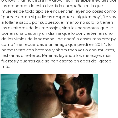
o growlr... grindr,
scruff
y growlr son las apps elegidas por
los creadores de esta divertida campaña, en la que
mujeres de todo tipo se encuentran leyendo cosas como
"parece como si pudieras empotrar a alguien hoy", "te voy
a follar a saco... por supuesto, el mérito no sólo lo tienen
los escritores de los mensajes, sino las narradoras, que le
ponen una pasión y un drama que lo convierten en uno
de los virales de la semana... de nada" o cosas más creepy
como "me recuerdas a un amigo que perdí en 2011"... lo
hemos visto con heteros, y ahora toca verlo con mujeres,
lesbianas o heteros: féminas leyendo los mensajes más
fuertes y guarros que se han escrito en apps de ligoteo
mó...