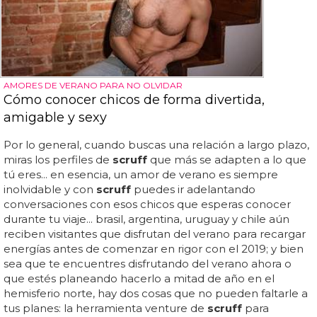
AMORES DE VERANO PARA NO OLVIDAR
Cómo conocer chicos de forma divertida,
amigable y sexy
Por lo general, cuando buscas una relación a largo plazo,
miras los perfiles de
scruff
que más se adapten a lo que
tú eres... en esencia, un amor de verano es siempre
inolvidable y con
scruff
puedes ir adelantando
conversaciones con esos chicos que esperas conocer
durante tu viaje... brasil, argentina, uruguay y chile aún
reciben visitantes que disfrutan del verano para recargar
energías antes de comenzar en rigor con el 2019; y bien
sea que te encuentres disfrutando del verano ahora o
que estés planeando hacerlo a mitad de año en el
hemisferio norte, hay dos cosas que no pueden faltarle a
tus planes: la herramienta venture de
scruff
para