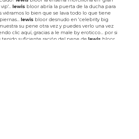
ip'...
lewis
bloor abría la puerta de la ducha para
 viéramos lo bien que se lava todo lo que tiene
piernas...
lewis
bloor desnudo en 'celebrity big
muestra su pene otra vez y puedes verlo una vez
do clic aquí, gracias a le male by eroticco... por si
 tenido suficiente ración del pene de
lewis
bloor
n 'celebrity big brother', ahora esta celebrity
ista de reality shows lo enseña de nuevo... y
do su tamaño notablemente... este hombre está
 a todo para que se hable de él durante su estancia
a del lugar equivalente en reino unido a guadalix de
VERSIONES A LA VISTA?
ewis versiona 'Diamonds' de Rihanna en
to
l 'diamonds' de rihanna en la voz de leona
lewis
...
is
versiona 'diamonds' de rihanna en concierto:
on túnicas, la cantante de 'bleeding love' se dedica a
 a la de barbados sin berrear demasiado... entonces,