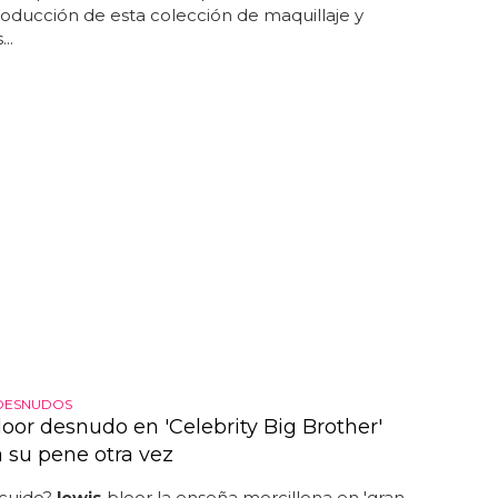
roducción de esta colección de maquillaje y
..
DESNUDOS
loor desnudo en 'Celebrity Big Brother'
 su pene otra vez
scuido?
lewis
bloor la enseña morcillona en 'gran