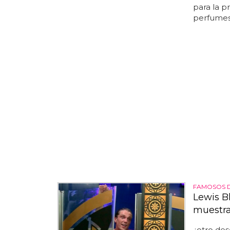
para la p
perfumes.
FAMOSOS 
Lewis B
muestra
¿otro de