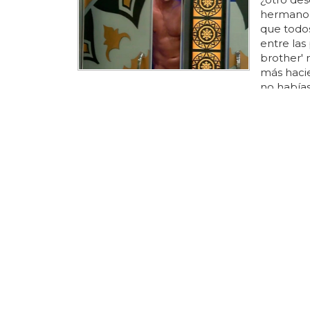
hermano v
que todos
entre las 
brother' 
más hacien
no habías
desnudo e
coleccion
aumentan
dispuesto
en la cas
la sierra...
¿DISCO DE 
Leona L
concier
Así fue e
leona
lew
vestida c
versionar