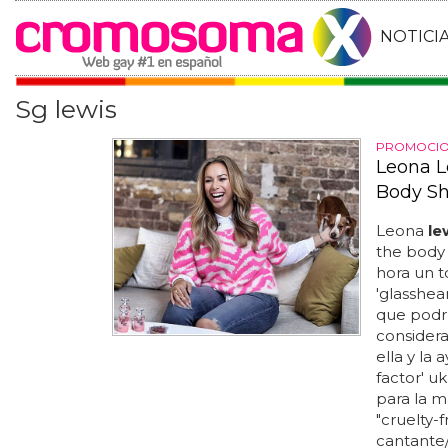
NOTICI
Sg lewis
PROMOCION
Leona L
Body S
Leona
le
the body 
hora un to
'glasshear
que podría
considera
ella y la 
factor' u
para la m
"cruelty-f
cantante/