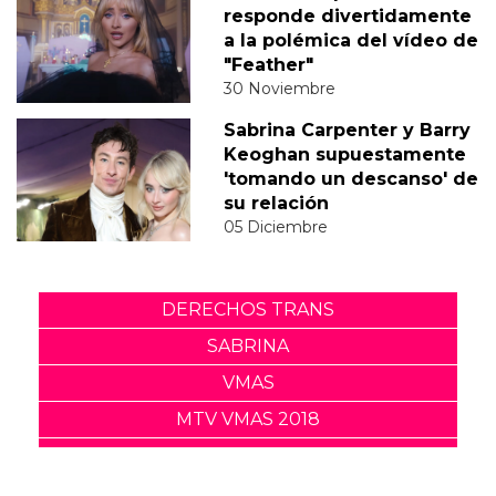
responde divertidamente
a la polémica del vídeo de
"Feather"
30 Noviembre
Sabrina Carpenter y Barry
Keoghan supuestamente
'tomando un descanso' de
su relación
05 Diciembre
DERECHOS TRANS
SABRINA
VMAS
MTV VMAS 2018
VMAS 2017 ACTUACIONES
MENSAJE DEL REY