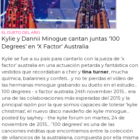
EL DUETO DEL AÑO
Kylie y Dannii Minogue cantan juntas '100
Degrees' en 'X Factor' Australia
Kylie se fue a su país para cantarlo con la jueza de 'x
factor' australia en una actuación petarda y fantástica con
vestidos que recordaban a cher y
tina turner
, mucha
química, bailarines y confeti... y no te pierdas el vídeo de
las hermanas minogue grabando su dueto en el estudio...
100 degrees - x factor australia 24th november 2015... era
una de las colaboraciones más esperadas del 2015 y la
principal razón por la que somos capaces de tolerar 'kylie
christmas', el nuevo disco navideño de kylie minogue...
posted by sayhey - the kylie forum on martes, 24 de
noviembre de 2015... '100 degrees' es una de las
canciones inéditas que encontramos entre la colección
de villancicos de la australiana, compuesta por ella misma