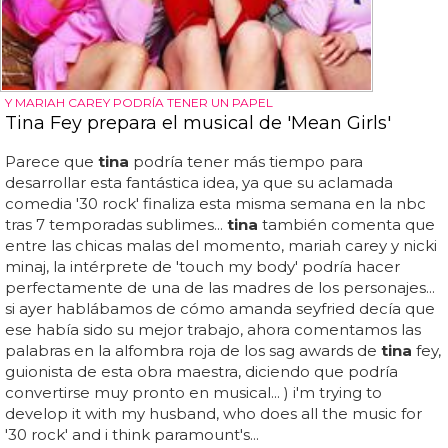
Y MARIAH CAREY PODRÍA TENER UN PAPEL
Tina Fey prepara el musical de 'Mean Girls'
Parece que
tina
podría tener más tiempo para
desarrollar esta fantástica idea, ya que su aclamada
comedia '30 rock' finaliza esta misma semana en la nbc
tras 7 temporadas sublimes...
tina
también comenta que
entre las chicas malas del momento, mariah carey y nicki
minaj, la intérprete de 'touch my body' podría hacer
perfectamente de una de las madres de los personajes...
si ayer hablábamos de cómo amanda seyfried decía que
ese había sido su mejor trabajo, ahora comentamos las
palabras en la alfombra roja de los sag awards de
tina
fey,
guionista de esta obra maestra, diciendo que podría
convertirse muy pronto en musical... ) i'm trying to
develop it with my husband, who does all the music for
'30 rock' and i think paramount's...