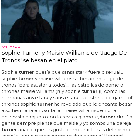
SERIE GAY
Sophie Turner y Maisie Williams de 'Juego De
Tronos' se besan en el plató
Sophie
turner
quería que sansa stark fuera bisexual...
sophie
turner
y maisie williams se besan en juego de
tronos "para asustar a todos"... las estrellas de game of
thrones maisie williams (r) y sophie
turner
(l) como las
hermanas arya stark y sansa stark... la estrella de game of
thrones sophie
turner
ha revelado que le encanta besar
a su hermana en pantalla, maisie williams... en una
entrevista conjunta con la revista glamour,
turner
dijo: "la
gente siempre piensa que maisie y yo somos una pareja...
turner
añadió que les gusta compartir besos del mismo
sexo: "aunque somos hermanas[en game of thrones],