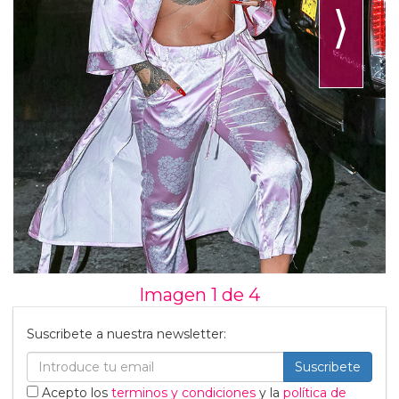
⟩
Imagen 1 de
4
Suscribete a nuestra newsletter:
Suscribete
Acepto los
terminos y condiciones
y la
política de