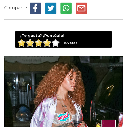
Comparte
¿Te gusta? ¡Puntúalo!
15
votos