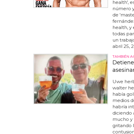
health', 
número y
de 'maste
fernández
health, y
todas part
un trabaj
abril 25, 2
TAMBIÉN A
Detiene
asesina
Uwe herbe
walter he
había gol
medios d
habría in
diciendo 
mucho y t
gritando 
contusion