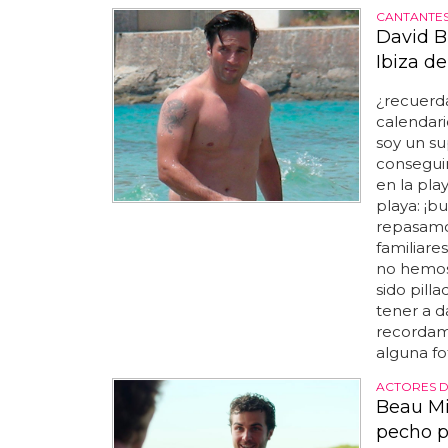
CANTANTE
David B
Ibiza de
¿recuerd
calendari
soy un su
consegui
en la pla
playa: ¡
repasamos
familiares
no hemos 
sido pill
tener a d
recordamo
alguna fot
ACTORES 
Beau Mi
pecho 