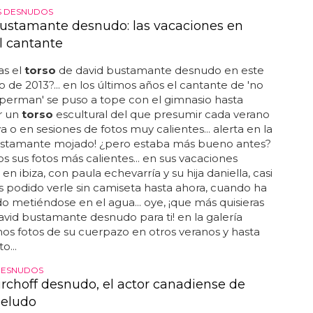
S DESNUDOS
ustamante desnudo: las vacaciones en
l cantante
as el
torso
de david bustamante desnudo en este
o de 2013?... en los últimos años el cantante de 'no
perman' se puso a tope con el gimnasio hasta
r un
torso
escultural del que presumir cada verano
ya o en sesiones de fotos muy calientes... alerta en la
bustamante mojado! ¿pero estaba más bueno antes?
 sus fotos más calientes... en sus vacaciones
 en ibiza, con paula echevarría y su hija daniella, casi
podido verle sin camiseta hasta ahora, cuando ha
ado metiéndose en el agua... oye, ¡que más quisieras
avid bustamante desnudo para ti! en la galería
s fotos de su cuerpazo en otros veranos y hasta
o...
DESNUDOS
rchoff desnudo, el actor canadiense de
peludo