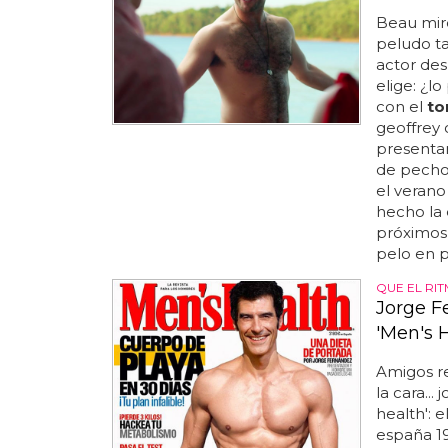
Beau mir
peludo ta
actor des
elige: ¿l
con el
to
geoffrey 
presenta
de pecho 
el verano
hecho la 
próximos 
pelo en p
QUE EL RI
Jorge F
'Men's H
Amigos r
la cara..
health': e
españa 1