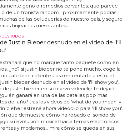
damente geno o remedios cervantes, que parece
io de un tronista random... próximamente podrás
muchas de las peluquerías de nuestro país, y seguro
rirás hojear los meses antes...
S DESNUDOS
 de Justin Bieber desnudo en el vídeo de 'I'll
u'
e extrañará que no marque tanto paquete como en
ios, ¿no? si justin bieber no te pone mucho, coge la
 un café bien caliente para enfrentarte a esto: el
justin bieber desnudo en el vídeo de 'i'll show you'...
o de justin bieber en su nuevo videoclip te dejará
. ¿quién ganará en una de las batallas pop más
es del año? tras los vídeos de 'what do you mean' y
ustin bieber estrena ahora videoclip para 'i'll show you',
ción que demuestra cómo ha robado el sonido de
go su evolución musical hacia temas electrónicos
rentes y modernos... mira cómo se queda en sus