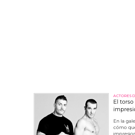
ACTORES 
El torso
impresi
En la gal
cómo qu
impresion