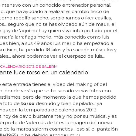
o intensivo con un conocido entrenador personal,
jo, que ha ayudado a realizar el cambio físico de
omo rodolfo sancho, sergio ramos o iker casillas,
os... seguro que no te has olvidado aún de mauri, el
 gay de 'aquí no hay quien viva' interpretado por el
s maría larrañaga merlo, más conocido como luis
pues bien, a sus 49 años luis merlo ha empezado a
su físico, ha perdido 18 kilos y ha sacado músculos y
es... ahora podemos ver el cuerpazo de luis...
 CALENDARIO 2013 DE SALERM
nte luce torso en un calendario
de esta entrada tienes el vídeo del making of del
o, donde verás que se ha sacado varias fotos con
 estilismos, pero de momento la que hemos podido
a foto de
torso
desnudo y bien depilado... ya
s con la temporada de calendarios 2013:
hoy de david bustamante y no por su música, y es
térprete de 'además de ti' es la imagen del nuevo
o de la marca salerm cosmetics... eso sí, el pantalón
illa(1965) lo ha debido escoger muy