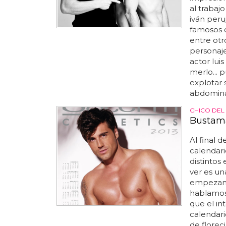
al trabaj
iván peru
famosos c
entre otr
personaje
actor lui
merlo... 
explotar 
abdominal
CHICO DEL
Bustama
Al final 
calendari
distintos
ver es un
empezamo
hablamos 
que el in
calendari
de florec