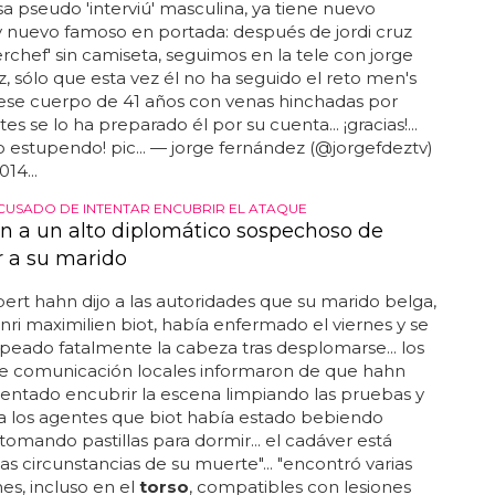
esa pseudo 'interviú' masculina, ya tiene nuevo
 nuevo famoso en portada: después de jordi cruz
rchef' sin camiseta, seguimos en la tele con jorge
, sólo que esta vez él no ha seguido el reto men's
 ese cuerpo de 41 años con venas hinchadas por
es se lo ha preparado él por su cuenta... ¡gracias!...
o estupendo! pic... — jorge fernández (@jorgefdeztv)
014...
CUSADO DE INTENTAR ENCUBRIR EL ATAQUE
n a un alto diplomático sospechoso de
r a su marido
rt hahn dijo a las autoridades que su marido belga,
nri maximilien biot, había enfermado el viernes y se
peado fatalmente la cabeza tras desplomarse... los
e comunicación locales informaron de que hahn
tentado encubrir la escena limpiando las pruebas y
a los agentes que biot había estado bebiendo
omando pastillas para dormir... el cadáver está
las circunstancias de su muerte"... "encontró varias
es, incluso en el
torso
, compatibles con lesiones