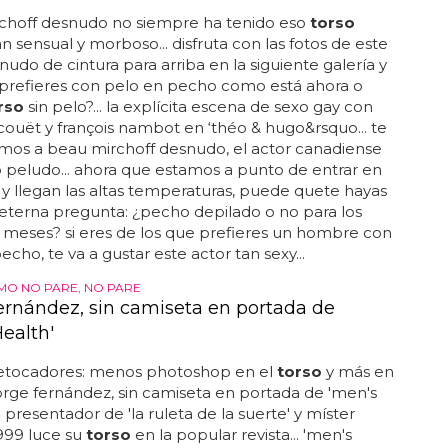
choff desnudo no siempre ha tenido eso
torso
n sensual y morboso... disfruta con las fotos de este
nudo de cintura para arriba en la siguiente galería y
o prefieres con pelo en pecho como está ahora o
rso
sin pelo?... la explícita escena de sexo gay con
couët y françois nambot en ‘théo & hugo&rsquo... te
mos a beau mirchoff desnudo, el actor canadiense
peludo... ahora que estamos a punto de entrar en
 y llegan las altas temperaturas, puede quete hayas
eterna pregunta: ¿pecho depilado o no para los
meses? si eres de los que prefieres un hombre con
echo, te va a gustar este actor tan sexy...
TMO NO PARE, NO PARE
ernández, sin camiseta en portada de
ealth'
etocadores: menos photoshop en el
torso
y más en
. jorge fernández, sin camiseta en portada de 'men's
l presentador de 'la ruleta de la suerte' y míster
999 luce su
torso
en la popular revista... 'men's