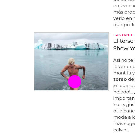
equivoca
más prop
verlo en 
que prefe
CANTANTE
El torso
Show Yo
Así no t
los anunc
mantita y
torso
de 
¡el cuerp
helado!..
important
'sorry', j
otra can
moda a ky
más suge
calvin...