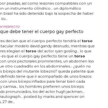
s por pisadas, así como lesiones compatibles con un
n un instrumento cilíndrico... un diplomático
 brasil ha sido detenido bajo la sospecha de haber
su...
AY PERFECTO
 que debe tener el cuerpo gay perfecto
es decían que el cuerpo perfecto tendría el
torso
ctacular modelo david gandy desnudo, mientras que
res elegían el
torso
del actor ryan gosling... lo que
o es que el cuerpo gay perfecto tiene un
torso
 con unos pectorales prominentes, un abdomen liso
ue otro cuadradito en los abdominales... ¿quién no
los bíceps del mutante lobezno? queda patente que
definido tiene que ir acompañado de unos brazos
 con unos bíceps inflados para llenar bien cada
y camisa... los hombres prefieren unos bíceps
 pronunciados, los del actor hugh jackman...
rautograph... posted by marks and spencer on
 27 de...