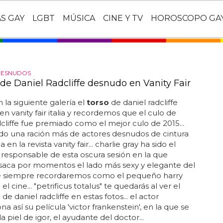
AS GAY
LGBT
MÚSICA
CINE Y TV
HOROSCOPO GA
DESNUDOS
 de Daniel Radcliffe desnudo en Vanity Fair
 la siguiente galería el
torso
de daniel radcliffe
n vanity fair italia y recordemos que el culo de
dcliffe fue premiado como el mejor culo de 2015...
o una ración más de actores desnudos de cintura
a en la revista vanity fair... charlie gray ha sido el
 responsable de esta oscura sesión en la que
saca por momentos el lado más sexy y elegante del
e siempre recordaremos como el pequeño harry
el cine... "petrificus totalus" te quedarás al ver el
e daniel radcliffe en estas fotos... el actor
a así su película 'victor frankenstein', en la que se
a piel de igor, el ayudante del doctor...