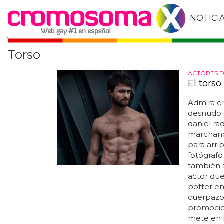
NOTICI
Torso
ACTORES 
El torso
Admira en
desnudo e
daniel ra
marchand
para arrib
fotógrafo
también 
actor qu
potter en 
cuerpazo d
promocion
mete en l