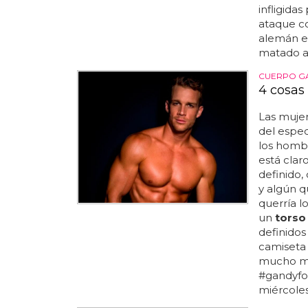
infligida
ataque co
alemán en
matado a 
CUERPO G
4 cosas
Las mujer
del espe
los homb
está clar
definido,
y algún q
querría 
un
torso
definidos
camiseta 
mucho más
#gandyfo
miércoles,