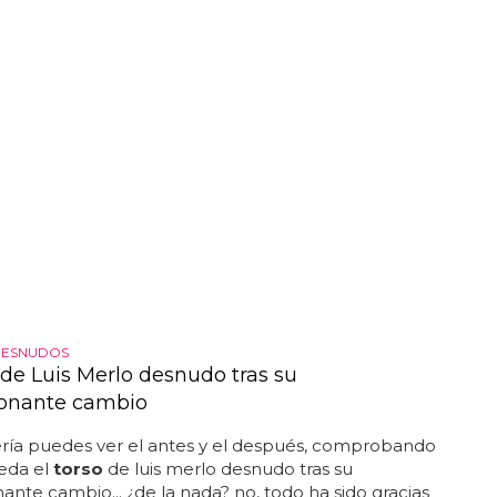
DESNUDOS
 de Luis Merlo desnudo tras su
onante cambio
ería puedes ver el antes y el después, comprobando
eda el
torso
de luis merlo desnudo tras su
ante cambio... ¿de la nada? no, todo ha sido gracias