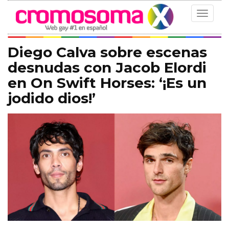
Toggle
navigat
Diego Calva sobre escenas
desnudas con Jacob Elordi
en On Swift Horses: ‘¡Es un
jodido dios!’