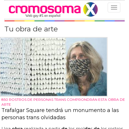
Toggle
navigat
Tu obra de arte
850 ROSTROS DE PERSONAS TRANS COMPRONDRÁN ESTA OBRA DE
ARTE
Trafalgar Square tendrá un monumento a las
personas trans olvidadas
Una
obra
realizada a partir
de
los mol
de
s
de
los rostros