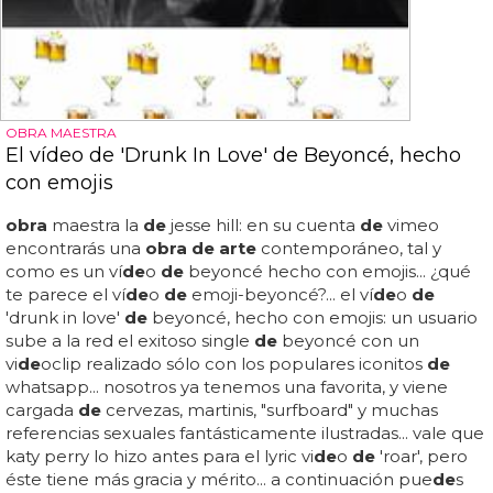
OBRA MAESTRA
El vídeo de 'Drunk In Love' de Beyoncé, hecho
con emojis
obra
maestra la
de
jesse hill: en su cuenta
de
vimeo
encontrarás una
obra de arte
contemporáneo, tal y
como es un ví
de
o
de
beyoncé hecho con emojis... ¿qué
te parece el ví
de
o
de
emoji-beyoncé?... el ví
de
o
de
'drunk in love'
de
beyoncé, hecho con emojis: un usuario
sube a la red el exitoso single
de
beyoncé con un
vi
de
oclip realizado sólo con los populares iconitos
de
whatsapp... nosotros ya tenemos una favorita, y viene
cargada
de
cervezas, martinis, "surfboard" y muchas
referencias sexuales fantásticamente ilustradas... vale que
katy perry lo hizo antes para el lyric vi
de
o
de
'roar', pero
éste tiene más gracia y mérito... a continuación pue
de
s