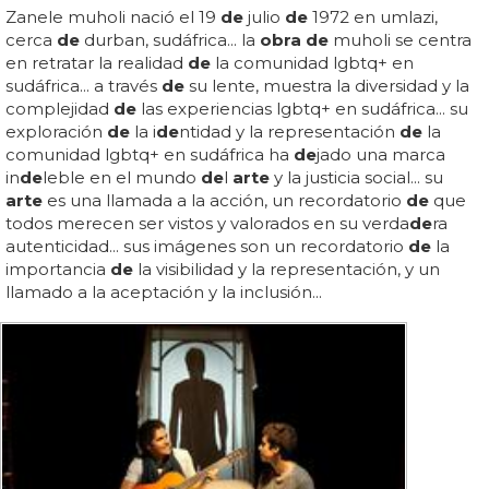
Zanele muholi nació el 19
de
julio
de
1972 en umlazi,
cerca
de
durban, sudáfrica... la
obra de
muholi se centra
en retratar la realidad
de
la comunidad lgbtq+ en
sudáfrica... a través
de
su lente, muestra la diversidad y la
complejidad
de
las experiencias lgbtq+ en sudáfrica... su
exploración
de
la i
de
ntidad y la representación
de
la
comunidad lgbtq+ en sudáfrica ha
de
jado una marca
in
de
leble en el mundo
de
l
arte
y la justicia social... su
arte
es una llamada a la acción, un recordatorio
de
que
todos merecen ser vistos y valorados en su verda
de
ra
autenticidad... sus imágenes son un recordatorio
de
la
importancia
de
la visibilidad y la representación, y un
llamado a la aceptación y la inclusión...