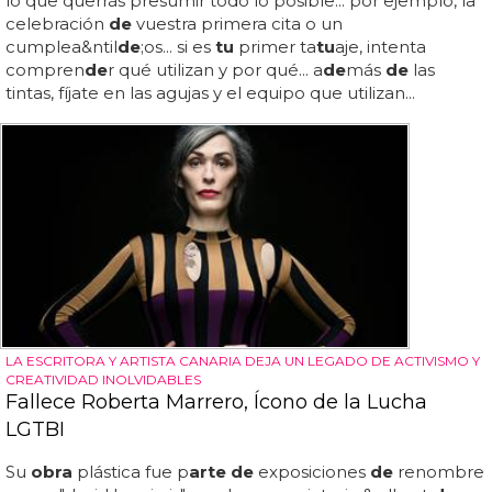
lo que querrás presumir todo lo posible... por ejemplo, la
celebración
de
vuestra primera cita o un
cumplea&ntil
de
;os... si es
tu
primer ta
tu
aje, intenta
compren
de
r qué utilizan y por qué... a
de
más
de
las
tintas, fíjate en las agujas y el equipo que utilizan...
LA ESCRITORA Y ARTISTA CANARIA DEJA UN LEGADO DE ACTIVISMO Y
CREATIVIDAD INOLVIDABLES
Fallece Roberta Marrero, Ícono de la Lucha
LGTBI
Su
obra
plástica fue p
arte de
exposiciones
de
renombre