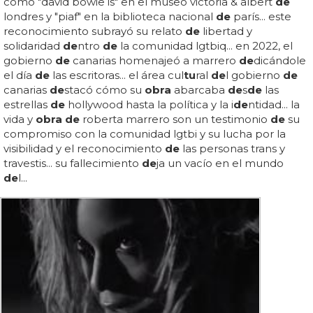
como "david bowie is" en el museo victoria & albert
de
londres y "piaf" en la biblioteca nacional
de
parís... este
reconocimiento subrayó su relato
de
libertad y
solidaridad
de
ntro
de
la comunidad lgtbiq... en 2022, el
gobierno
de
canarias homenajeó a marrero
de
dicándole
el día
de
las escritoras... el área cul
tu
ral
de
l gobierno
de
canarias
de
stacó cómo su
obra
abarcaba
de
s
de
las
estrellas
de
hollywood hasta la política y la i
de
ntidad... la
vida y
obra de
roberta marrero son un testimonio
de
su
compromiso con la comunidad lgtbi y su lucha por la
visibilidad y el reconocimiento
de
las personas trans y
travestis... su fallecimiento
de
ja un vacío en el mundo
de
l...