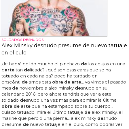
SOLDADOS DESNUDOS
Alex Minsky desnudo presume de nuevo tatuaje
en el culo
¿le habrá dolido mucho el pinchazo
de
las agujas en una
p
arte
tan
de
licada? ¿qué son esas caras que se ha
ta
tu
ado en cada nalga? poco ha tardado en
ense&ntil
de
;arnos esta
obra de arte
... ya vimos el pasado
mes
de
noviembre a alex minsky
de
snudo en su
calendario 2016, pero ahora tendrás que ver a este
soldado
de
snudo una vez más para admirar la última
obra de arte
que ha estampado sobre su cuerpo...
culazo ta
tu
ado: mira el último ta
tu
aje
de
alex minsky, el
marine que perdió una pierna... alex minsky
de
snudo
presume
de
nuevo ta
tu
aje en el culo, como podrás ver