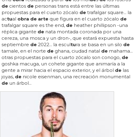
de
cientos
de
personas trans está entre las últimas
propuestas para el cuarto zócalo
de
trafalgar square... la
ac
tu
al
obra de arte
que figura en el cuarto zócalo
de
trafalgar square es the end,
de
heather phillipson -una
réplica gigante
de
nata montada coronada por una
cereza, una mosca y un dron-, que estará expuesta hasta
septiembre
de
2022... la escul
tu
ra se basa en un silo
de
tamale, en el norte
de
ghana, ciudad natal
de
mahama...
otras propuestas para el cuarto zócalo son conogo,
de
goshka macuga, un cohete gigante que animaría a la
gente a mirar hacia el espacio exterior, y el árbol
de
las
joyas,
de
nicole eisenman, una recreación monumental
de
un árbol...