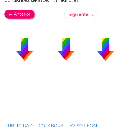
nú&ntil
de
;ez
de
arce, 11, madrid, el...
← Anterior
Siguiente →
PUBLICIDAD
COLABORA
AVISO LEGAL