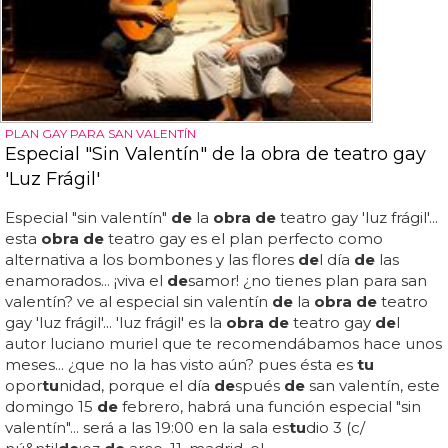
PLAN GAY PARA SAN VALENTÍN
Especial "Sin Valentín" de la obra de teatro gay
'Luz Frágil'
Especial "sin valentín"
de
la
obra de
teatro gay 'luz frágil'...
esta
obra de
teatro gay es el plan perfecto como
alternativa a los bombones y las flores
de
l día
de
las
enamorados... ¡viva el
de
samor! ¿no tienes plan para san
valentín? ve al especial sin valentín
de
la
obra de
teatro
gay 'luz frágil'... 'luz frágil' es la
obra de
teatro gay
de
l
autor luciano muriel que te recomendábamos hace unos
meses... ¿que no la has visto aún? pues ésta es
tu
opor
tu
nidad, porque el día
de
spués
de
san valentín, este
domingo 15
de
febrero, habrá una función especial "sin
valentín"... será a las 19:00 en la sala es
tu
dio 3 (c/