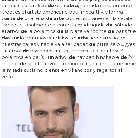
en parís... el artífice
de
esta
obra
, llamada simplemente
'tree', es el artista americano paul mccarthy, y forma
p
arte de
una feria
de arte
contemporáneo en la capital
francesa... finalmente durante la madrugada
de
l sábado
el árbol
de
la polémica
de
la plaza vendôme
de
parís fue
de
struido por unos vándalos... el
arte
tiene su sitio en
nuestras calles y nadie va a ser capaz
de
quitárselo"... ¿ves
un árbol
de
navidad o un juguete sexual gigantesco?
polémica en parís... un árbol
de
navidad hinchable
de
24
metros
de
alto ha revolucionado parís: la gente que tiene
la mirada sucia no piensa en villancicos y regalitos al
verlo...