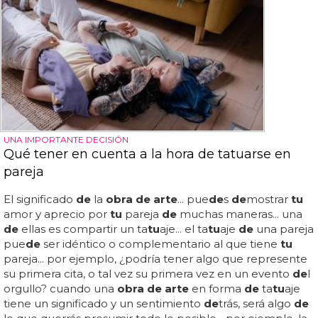
UNA IMPORTANTE DECISIÓN
Qué tener en cuenta a la hora de tatuarse en
pareja
El significado
de
la
obra de arte
... pue
de
s
de
mostrar
tu
amor y aprecio por
tu
pareja
de
muchas maneras... una
de
ellas es compartir un ta
tu
aje... el ta
tu
aje
de
una pareja
pue
de
ser idéntico o complementario al que tiene
tu
pareja... por ejemplo, ¿podría tener algo que represente
su primera cita, o tal vez su primera vez en un evento
de
l
orgullo? cuando una
obra de arte
en forma
de
ta
tu
aje
tiene un significado y un sentimiento
de
trás, será algo
de