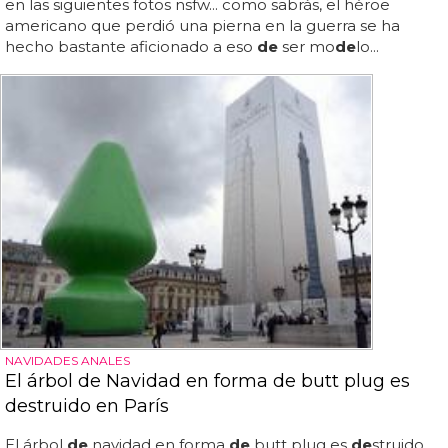
en las siguientes fotos nsfw... como sabrás, el héroe
americano que perdió una pierna en la guerra se ha
hecho bastante aficionado a eso
de
ser mo
de
lo...
NAVIDADES ANALES
El árbol de Navidad en forma de butt plug es
destruido en París
El árbol
de
navidad en forma
de
butt plug es
de
struido