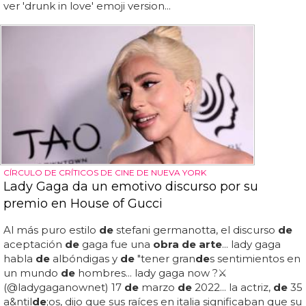
ver 'drunk in love' emoji version...
CÍRCULO DE CRÍTICOS DE CINE DE NUEVA YORK
Lady Gaga da un emotivo discurso por su
premio en House of Gucci
Al más puro estilo
de
stefani germanotta, el discurso
de
aceptación
de
gaga fue una
obra de arte
... lady gaga
habla
de
albóndigas y
de
"tener gran
de
s sentimientos en
un mundo
de
hombres... lady gaga now ?⚔️
(@ladygaganownet) 17
de
marzo
de
2022... la actriz,
de
35
a&ntil
de
;os, dijo que sus raíces en italia significaban que su