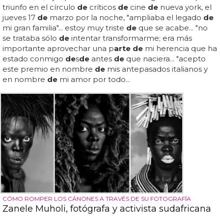
triunfo en el círculo
de
críticos
de
cine
de
nueva york, el
jueves 17
de
marzo por la noche, "ampliaba el legado
de
mi gran familia"... estoy muy triste
de
que se acabe... "no
se trataba sólo
de
intentar transformarme; era más
importante aprovechar una p
arte de
mi herencia que ha
estado conmigo
de
s
de
antes
de
que naciera... "acepto
este premio en nombre
de
mis antepasados italianos y
en nombre
de
mi amor por todo...
CÓMO ROMPER LOS CÁNONES A TRAVÉS DE SU FOTOGRAFÍA
Zanele Muholi, fotógrafa y activista sudafricana