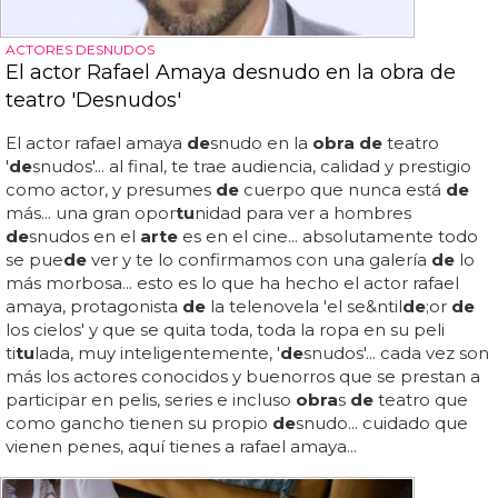
ACTORES DESNUDOS
El actor Rafael Amaya desnudo en la obra de
teatro 'Desnudos'
El actor rafael amaya
de
snudo en la
obra de
teatro
'
de
snudos'... al final, te trae audiencia, calidad y prestigio
como actor, y presumes
de
cuerpo que nunca está
de
más... una gran opor
tu
nidad para ver a hombres
de
snudos en el
arte
es en el cine... absolutamente todo
se pue
de
ver y te lo confirmamos con una galería
de
lo
más morbosa... esto es lo que ha hecho el actor rafael
amaya, protagonista
de
la telenovela 'el se&ntil
de
;or
de
los cielos' y que se quita toda, toda la ropa en su peli
ti
tu
lada, muy inteligentemente, '
de
snudos'... cada vez son
más los actores conocidos y buenorros que se prestan a
participar en pelis, series e incluso
obra
s
de
teatro que
como gancho tienen su propio
de
snudo... cuidado que
vienen penes, aquí tienes a rafael amaya...