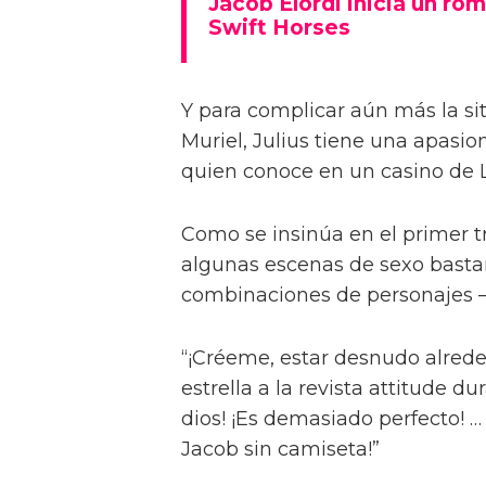
Jacob Elordi inicia un rom
Swift Horses
Y para complicar aún más la sit
Muriel, Julius tiene una apasi
quien conoce en un casino de 
Como se insinúa en el primer trá
algunas escenas de sexo bastan
combinaciones de personajes – 
“¡Créeme, estar desnudo alreded
estrella a la revista attitude d
dios! ¡Es demasiado perfecto! …
Jacob sin camiseta!”