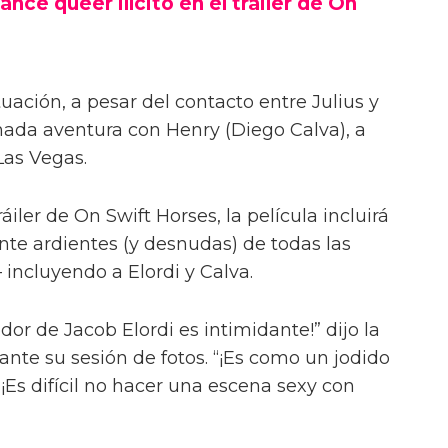
ance queer ilícito en el tráiler de On
uación, a pesar del contacto entre Julius y
onada aventura con Henry (Diego Calva), a
Las Vegas.
iler de On Swift Horses, la película incluirá
te ardientes (y desnudas) de todas las
incluyendo a Elordi y Calva.
or de Jacob Elordi es intimidante!” dijo la
urante su sesión de fotos. “¡Es como un jodido
 ¡Es difícil no hacer una escena sexy con