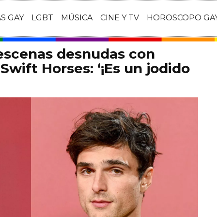
AS GAY
LGBT
MÚSICA
CINE Y TV
HOROSCOPO GA
 escenas desnudas con
Swift Horses: ‘¡Es un jodido